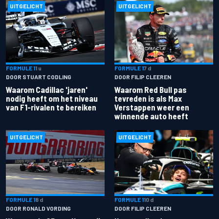
UITGELICHT
UITGELICHT
FORMULE 1
1 u
FORMULE 1
7 d
DOOR STUART CODLING
DOOR FILIP CLEEREN
Waarom Cadillac 'jaren'
Waarom Red Bull pas
nodig heeft om het niveau
tevreden is als Max
van F1-rivalen te bereiken
Verstappen weer een
winnende auto heeft
UITGELICHT
UITGELICHT
FORMULE 1
8 d
FORMULE 1
10 d
DOOR RONALD VORDING
DOOR FILIP CLEEREN