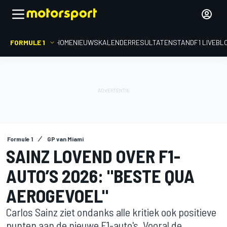
FORMULE 1
HOME
NIEUWS
KALENDER
RESULTATEN
STAND
F1 LIVEBL
Formule 1
GP van Miami
SAINZ LOVEND OVER F1-
AUTO’S 2026: "BESTE QUA
AEROGEVOEL"
Carlos Sainz ziet ondanks alle kritiek ook positieve
punten aan de nieuwe F1-auto's. Vooral de