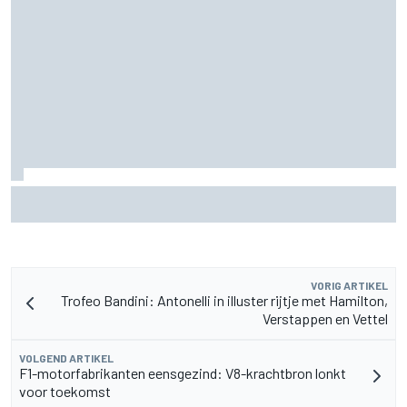
Oliver Bearman onthult nieuw zakelijk project buiten de F1
VORIG ARTIKEL
Trofeo Bandini: Antonelli in illuster rijtje met Hamilton,
Verstappen en Vettel
VOLGEND ARTIKEL
F1-motorfabrikanten eensgezind: V8-krachtbron lonkt
voor toekomst