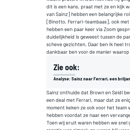
dit is een kans, praat met ze en kijk
van Sainz] hebben een belangrijke rol
[Binotto, Ferrari-teambaas], ook me
hebben een paar keer via Zoom gesprok
duidelijkheid is geweest tussen de pa
scheve gezichten. Daar ben ik heel tro
dankbaar ben voor de manier waarop
Zie ook:
Analyse: Sainz naar Ferrari, een brilja
Sainz onthulde dat Brown en Seidl be
een deal met Ferrari, maar dat ze eni
moment keken ze ook voor het team voo
hebben voordat ze naar een vervanger
Toen wij eruit waren hebben we snel 
reactie was simpel: ze waren blij voor