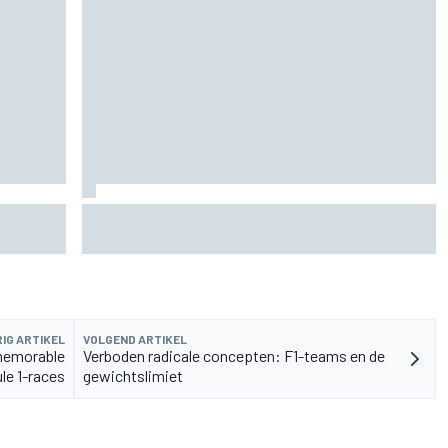
rvangen
MotoGP Grand Prix van Groot-Brittannië 2026:
tijden, uitzending en meer
IG ARTIKEL
VOLGEND ARTIKEL
 memorable
Verboden radicale concepten: F1-teams en de
le 1-races
gewichtslimiet