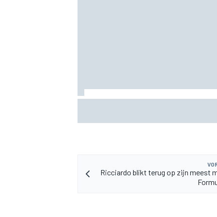
MEER RACEKLASSEN
KTM mag afwijkend motoronderdeel ve
voor GP van Aragón
VOR
Ricciardo blikt terug op zijn meest
Formu