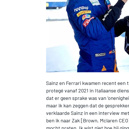
INDYCAR
Sainz en Ferrari
kwamen recent een tw
protegé vanaf 2021 in Italiaanse diens
dat er geen sprake was van ‘onenigheid’
maar ik kan zeggen dat de gesprekken
WEC
DTM
verklaarde Sainz in een interview me
ben ik naar Zak [Brown, Mclaren CEO
mocht praten. Ik wist niet hoe hij ging