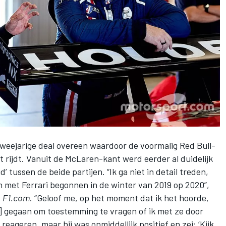
eejarige deal overeen waardoor de voormalig Red Bull-
t rijdt. Vanuit de McLaren-kant werd eerder al duidelijk
 tussen de beide partijen. “Ik ga niet in detail treden,
 met Ferrari begonnen in de winter van 2019 op 2020”,
t
F1.com
. “Geloof me, op het moment dat ik het hoorde,
] gegaan om toestemming te vragen of ik met ze door
 reageren, maar hij was onmiddellijk positief en zei: ‘Kijk,