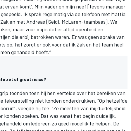
 wat ervan komt’. Mijn vader en mijn neef [tevens manager
 gespeeld. Ik sprak regelmatig via de telefoon met Mattia
t Zak en met Andreas [Seidl, McLaren-teambaas]. We
en, maar voor mij is dat er altijd openheid en
rtijen die erbij betrokken waren. Er was geen sprake van
ts op, het zorgt er ook voor dat ik Zak en het team heel
 men gehandeld heeft.”
nte zet of groot risico?
grip toonden toen hij hen vertelde over het bereiken van
ge teleurstelling niet konden onderdrukken. “Op hetzelfde
ruit”, voegde hij toe. “Ze moesten van mij duidelijkheid
 konden zoeken. Dat was vanaf het begin duidelijk.
gehandeld om iedereen zo goed mogelijk te helpen. De
 me. Ze feliciteerden me en zeiden: ‘Je verdient het en je