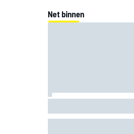
Net binnen
Clark, Senna, Antonelli – zo ontwikkelde
leeftijdsrecord voor de grand chelem