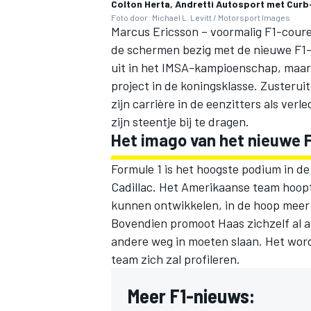
Colton Herta, Andretti Autosport met Cur
Foto door: Michael L. Levitt / Motorsport Images
Marcus Ericsson – voormalig F1-coure
de schermen bezig met de nieuwe F1-
uit in het IMSA-kampioenschap, maar 
project in de koningsklasse. Zusteru
zijn carrière in de eenzitters als verl
zijn steentje bij te dragen.
Het imago van het nieuwe 
Formule 1 is het hoogste podium in d
Cadillac. Het Amerikaanse team hoopt
kunnen ontwikkelen, in de hoop meer 
Bovendien promoot Haas zichzelf al al
andere weg in moeten slaan. Het wor
team zich zal profileren.
Meer F1-nieuws: