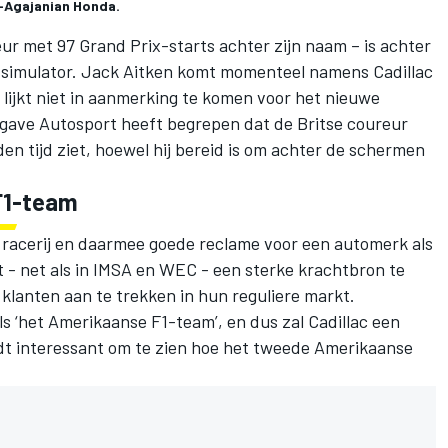
b-Agajanian Honda.
ur met 97 Grand Prix-starts achter zijn naam – is achter
simulator. Jack Aitken komt momenteel namens Cadillac
lijkt niet in aanmerking te komen voor het nieuwe
itgave Autosport heeft begrepen dat de Britse coureur
eden tijd ziet, hoewel hij bereid is om achter de schermen
F1-team
e racerij en daarmee goede reclame voor een automerk als
 - net als in IMSA en WEC - een sterke krachtbron te
klanten aan te trekken in hun reguliere markt.
s ‘het Amerikaanse F1-team’, en dus zal Cadillac een
dt interessant om te zien hoe het tweede Amerikaanse