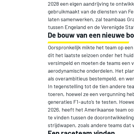
2028 een eigen aandrijving te ontwikk
gebruikmaakt van de diensten van Fer
laten samenwerken, zal teambaas Gr
tussen Engeland en de Verenigde Sta
De bouw van een nieuwe bo
Oorspronkelijk mikte het team op een
dit het laatste seizoen onder het hui
versimpeld en moeten de teams een vo
aerodynamische onderdelen. Het plan 
als overambitieus bestempeld, en werd
In tegenstelling tot de tien andere te
toeren, hoewel ze een vergunning he
generaties F1-auto’s te testen. Hoew
2026, heeft het Amerikaanse team oo
te vinden tussen de doorontwikkeling
strijdwapen, zoals andere teams dat 
Een raceteam vinden