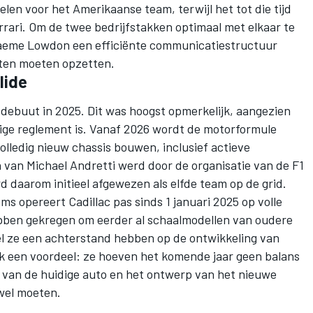
elen voor het Amerikaanse team, terwijl het tot die tijd
rari. Om de twee bedrijfstakken optimaal met elkaar te
aeme Lowdon een efficiënte communicatiestructuur
ten moeten opzetten.
lide
 debuut in 2025. Dit was hoogst opmerkelijk, aangezien
dige reglement is. Vanaf 2026 wordt de motorformule
lledig nieuw chassis bouwen, inclusief actieve
van Michael Andretti werd door de organisatie van de F1
 daarom initieel afgewezen als elfde team op de grid.
ams opereert Cadillac pas sinds 1 januari 2025 op volle
bben gekregen om eerder al schaalmodellen van oudere
el ze een achterstand hebben op de ontwikkeling van
k een voordeel: ze hoeven het komende jaar geen balans
 van de huidige auto en het ontwerp van het nieuwe
wel moeten.