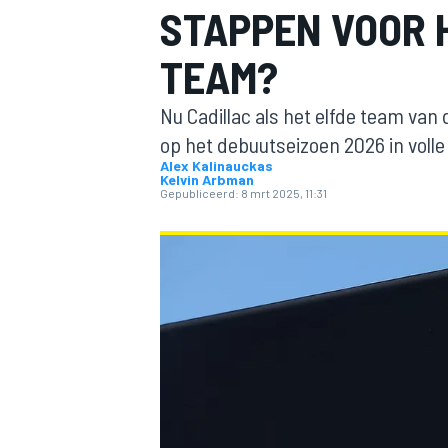
STAPPEN VOOR 
TEAM?
Nu Cadillac als het elfde team van
op het debuutseizoen 2026 in voll
Alex Kalinauckas
Kelvin Arbman
Gepubliceerd:
8 mrt 2025, 11:31
MOTOGP