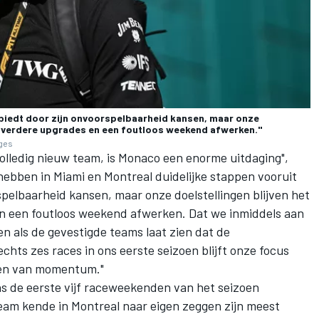
biedt door zijn onvoorspelbaarheid kansen, maar onze
an verdere upgrades en een foutloos weekend afwerken."
ages
volledig nieuw team, is Monaco een enorme uitdaging",
bben in Miami en Montreal duidelijke stappen vooruit
pelbaarheid kansen, maar onze doelstellingen blijven het
n een foutloos weekend afwerken. Dat we inmiddels aan
 als de gevestigde teams laat zien dat de
hts zes races in ons eerste seizoen blijft onze focus
wen van momentum."
ns de eerste vijf raceweekenden van het seizoen
team kende in Montreal naar eigen zeggen zijn meest