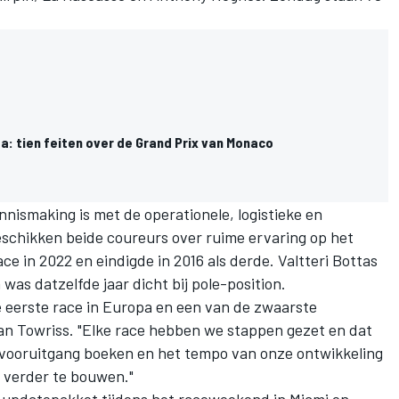
pa: tien feiten over de Grand Prix van Monaco
nnismaking is met de operationele, logistieke en
schikken beide coureurs over ruime ervaring op het
ce in 2022 en eindigde in 2016 als derde.
Valtteri Bottas
was datzelfde jaar dicht bij pole-position.
e eerste race in Europa en een van de zwaarste
an Towriss. "Elke race hebben we stappen gezet en dat
n, vooruitgang boeken en het tempo van onze ontwikkeling
 verder te bouwen."
 updatepakket tijdens het raceweekend in Miami en