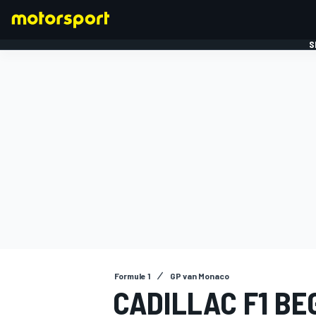
S
FORMULE 1
Formule 1
GP van Monaco
CADILLAC F1 BE