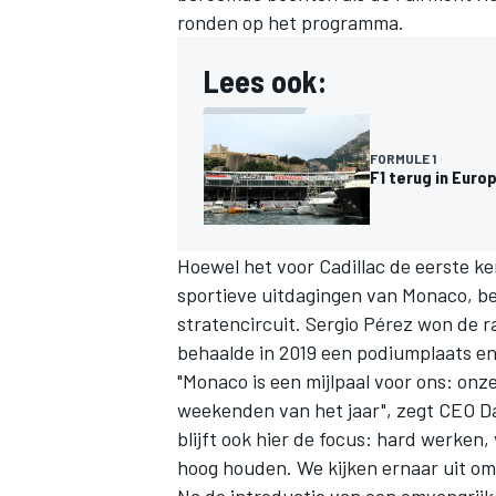
ronden op het programma.
Lees ook:
FORMULE 1
F1 terug in Euro
Hoewel het voor Cadillac de eerste ke
sportieve uitdagingen van Monaco, be
stratencircuit.
Sergio Pérez
won de ra
behaalde in 2019 een podiumplaats en 
"Monaco is een mijlpaal voor ons: onz
weekenden van het jaar", zegt CEO D
blijft ook hier de focus: hard werke
hoog houden. We kijken ernaar uit om
Na de introductie van een omvangrijk