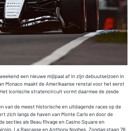
ekend een nieuwe mijlpaal af in zijn debuutseizoen in
van Monaco maakt de Amerikaanse renstal voor het eerst
Het iconische stratencircuit vormt daarmee de zesde
en van de meest historische en uitdagende races op de
ert zich langs de haven van Monte Carlo en door de
e secties als Beau Rivage en Casino Square en
irpin, La Rascasse en Anthony Noghes. Zondag staan 78