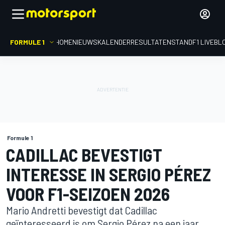
FORMULE 1
HOME
NIEUWS
KALENDER
RESULTATEN
STAND
F1 LIVEBL
Formule 1
CADILLAC BEVESTIGT
INTERESSE IN SERGIO PÉREZ
VOOR F1-SEIZOEN 2026
Mario Andretti bevestigt dat Cadillac
geïnteresseerd is om Sergio Pérez na een jaar