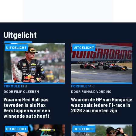
Uitgelicht
UITGELICHT
UITGELICHT
FORMULE 1
3 d
FORMULE 1
4 d
DOOR FILIP CLEEREN
DOOR RONALD VORDING
Waarom Red Bull pas
Waarom de GP van Hongarije
tevreden is als Max
was zoals iedere F1-race in
Verstappen weer een
2026 zou moeten zijn
winnende auto heeft
UITGELICHT
UITGELICHT