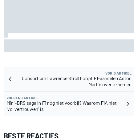
Mercedes houdt timing van upgrades voor rest F1-seizoen
2026 nauwlettend in de gaten
VORIG ARTIKEL
Consortium Lawrence Stroll hoopt F1-aandelen Aston
Martin over te nemen
VOLGEND ARTIKEL
Mini-DRS saga in F1 nog niet voorbij? Waarom FIA niet
'vol vertrouwen' is
BESTE REACTIES