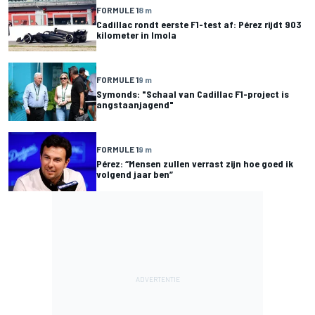
FORMULE 1
8 m
Cadillac rondt eerste F1-test af: Pérez rijdt 903
kilometer in Imola
FORMULE 1
9 m
Symonds: "Schaal van Cadillac F1-project is
angstaanjagend"
FORMULE 1
9 m
Pérez: “Mensen zullen verrast zijn hoe goed ik
volgend jaar ben”