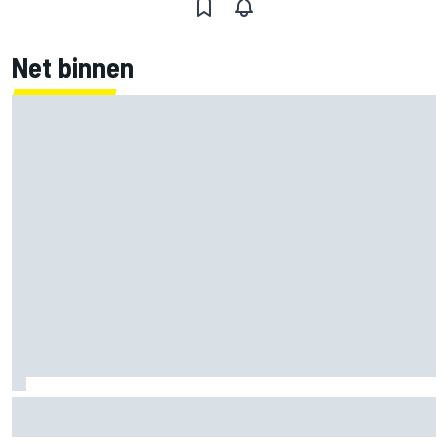
Net binnen
F1 2026-tussenrapport: Respectabele start voor Cadillac