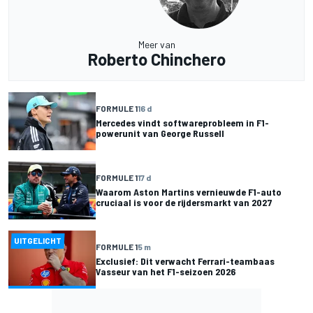
Meer van
Roberto Chinchero
FORMULE 1
16 d
Mercedes vindt softwareprobleem in F1-
powerunit van George Russell
FORMULE 1
17 d
Waarom Aston Martins vernieuwde F1-auto
cruciaal is voor de rijdersmarkt van 2027
UITGELICHT
FORMULE 1
5 m
Exclusief: Dit verwacht Ferrari-teambaas
Vasseur van het F1-seizoen 2026