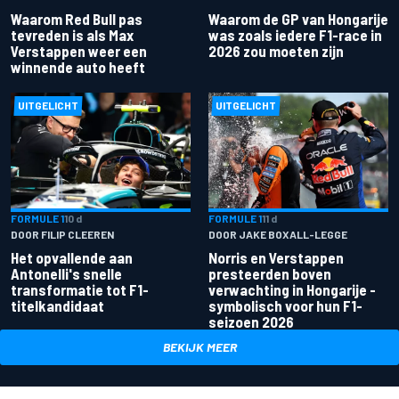
Waarom Red Bull pas
Waarom de GP van Hongarije
tevreden is als Max
was zoals iedere F1-race in
Verstappen weer een
2026 zou moeten zijn
winnende auto heeft
UITGELICHT
UITGELICHT
FORMULE 1
10 d
FORMULE 1
11 d
DOOR FILIP CLEEREN
DOOR JAKE BOXALL-LEGGE
Het opvallende aan
Norris en Verstappen
Antonelli's snelle
presteerden boven
transformatie tot F1-
verwachting in Hongarije -
titelkandidaat
symbolisch voor hun F1-
seizoen 2026
BEKIJK MEER