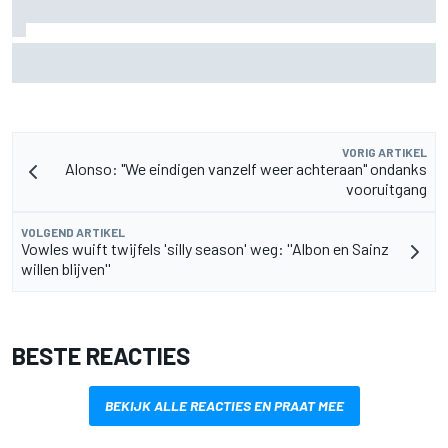
Lewis Hamilton deelt eerste foto's van nieuwe puppy Halo
VORIG ARTIKEL
Alonso: "We eindigen vanzelf weer achteraan" ondanks
vooruitgang
VOLGEND ARTIKEL
Vowles wuift twijfels 'silly season' weg: ''Albon en Sainz
willen blijven''
BESTE REACTIES
BEKIJK ALLE REACTIES EN PRAAT MEE