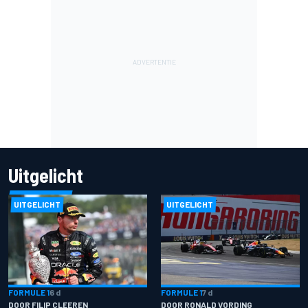
Uitgelicht
UITGELICHT
UITGELICHT
FORMULE 1
6 d
FORMULE 1
7 d
DOOR FILIP CLEEREN
DOOR RONALD VORDING