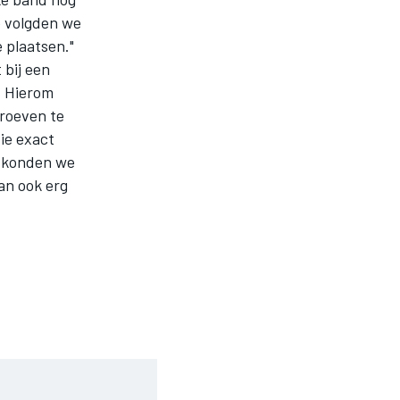
 volgden we
 plaatsen."
 bij een
. Hierom
groeven te
ie exact
r konden we
an ook erg