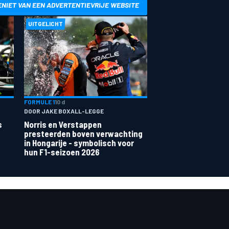
ENIET VAN EEN ADVERTENTIEVRIJE WEBSITE
UITGELICHT
FORMULE 1
10 d
DOOR JAKE BOXALL-LEGGE
s
Norris en Verstappen
presteerden boven verwachting
in Hongarije - symbolisch voor
hun F1-seizoen 2026