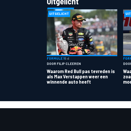
Uitgelicht
UITGELICHT
UI
MEER RACEKLASSEN
FORMULE 1
5 d
FORM
DOOR FILIP CLEEREN
DOO
Waarom Red Bull pas tevreden is
Waa
als Max Verstappen weer een
zoa
winnende auto heeft
moe