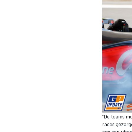
MOTOGP
"De teams mo
races gezorg
ons een uitda