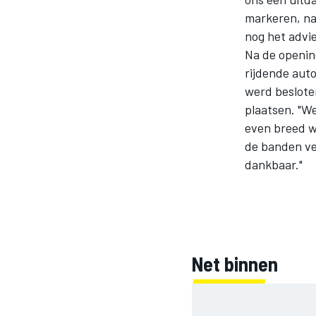
markeren, na
nog het advie
Na de opening
INDYCAR
rijdende aut
werd beslote
plaatsen. "We
even breed w
de banden ve
dankbaar."
Net binnen
WEC
DTM