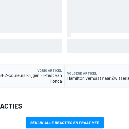
ronderdeel vervangen voor
MotoGP Grand Prix van Groot-B
uitzending en meer
VORIG ARTIKEL
VOLGEND ARTIKEL
 GP2-coureurs krijgen F1-test van
Hamilton verhuist naar Zwitserl
Honda
EACTIES
BEKIJK ALLE REACTIES EN PRAAT MEE