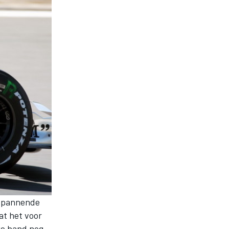
 spannende
at het voor
ke band nog