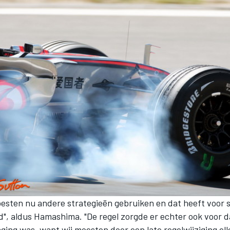
esten nu andere strategieën gebruiken en dat heeft voor
d", aldus Hamashima. "De regel zorgde er echter ook voor d
ging was, want wij moesten door een late regelwijziging el