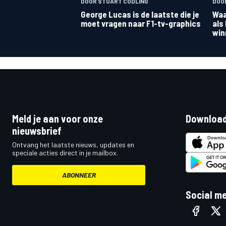
DOOR STUART CODLING
DOOR
George Lucas is de laatste die je
Waa
moet vragen naar F1-tv-graphics
als
win
MEER RACEKLASSEN
Meld je aan voor onze
Download
nieuwsbrief
Ontvang het laatste nieuws, updates en
speciale acties direct in je mailbox.
ABONNEER
Social m