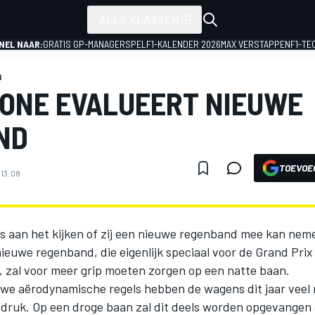
ALLE KLASSEN
NEL NAAR:
GRATIS GP-MANAGERSPEL
F1-KALENDER 2026
MAX VERSTAPPEN
F1-TE
1
ONE EVALUEERT NIEUWE
ND
TOEVOE
 13:08
is aan het kijken of zij een nieuwe regenband mee kan nem
nieuwe regenband, die eigenlijk speciaal voor de Grand Pri
, zal voor meer grip moeten zorgen op een natte baan.
uwe aërodynamische regels hebben de wagens dit jaar veel
druk. Op een droge baan zal dit deels worden opgevangen