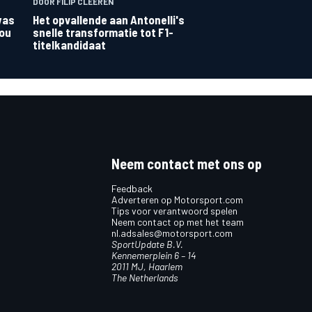
DOOR FILIP CLEEREN
was
Het opvallende aan Antonelli's
zou
snelle transformatie tot F1-
titelkandidaat
Neem contact met ons op
Feedback
Adverteren op Motorsport.com
Tips voor verantwoord spelen
Neem contact op met het team
nl.adsales@motorsport.com
SportUpdate B.V.
Kennemerplein 6 – 14
2011 MJ, Haarlem
The Netherlands