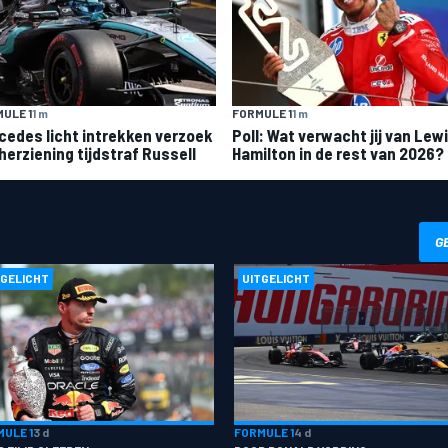
ULE 1
1 m
FORMULE 1
1 m
cedes licht intrekken verzoek
Poll: Wat verwacht jij van Lew
herziening tijdstraf Russell
Hamilton in de rest van 2026?
G
TGELICHT
UITGELICHT
ULE 1
3 d
FORMULE 1
4 d