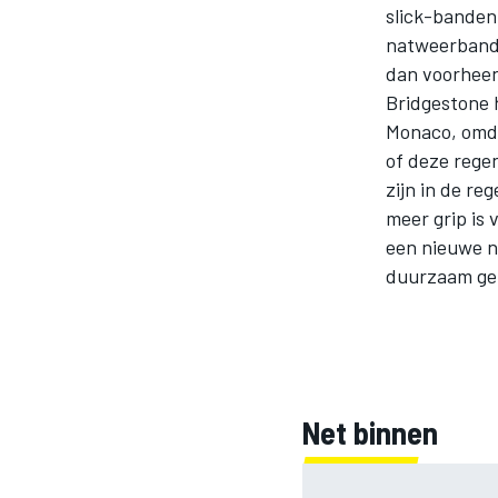
slick-banden
natweerbanden
dan voorheen
Bridgestone 
Monaco, omda
of deze regen
zijn in de r
meer grip is 
MOTOGP
een nieuwe n
duurzaam gen
Net binnen