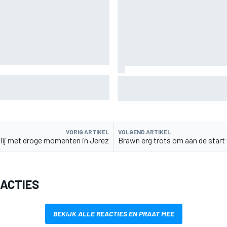
t problemen van Williams in F1
De nieuwigheid van Cadillac is 
een compliment
VORIG ARTIKEL
VOLGEND ARTIKEL
lij met droge momenten in Jerez
Brawn erg trots om aan de start
EACTIES
BEKIJK ALLE REACTIES EN PRAAT MEE