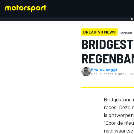
S
BREAKING NEWS
Formule 
BRIDGEST
REGENBA
Erwin Jaeggi
FORMULE 1
Gepubliceerd:
6 mrt 2009,
Bridgestone 
races. Deze 
is ontworpen
"Door de nie
neerwaartse 