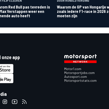
 FILIP CLEEREN
DOOR RONALD VORDING
rom Red Bull pas tevreden is
Waarom de GP van Hongarije 
 Max Verstappen weer een
zoals iedere F1-race in 2026 
nende auto heeft
moeten zijn
 onze app
Motor1.com
Motorsportjobs.com
Autosport.com
Motorsportstats.com
edia