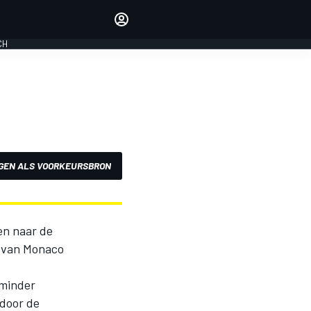
Laat je horen met de
reactiemodule
CH
LOGIN
EDITIE
NEDERLAND
GEN ALS VOORKEURSBRON
en naar de
x van Monaco
 minder
 door de