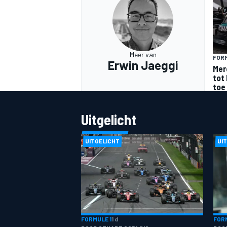
Meer van
FORM
Erwin Jaeggi
Mer
tot 
toe
Uitgelicht
UITGELICHT
UI
FORMULE 1
1 d
FORM