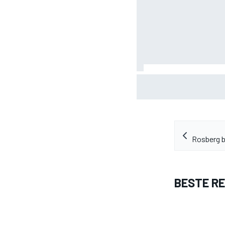
Albon: Baku-upgrade los
2026 niet op
Rosberg b
BESTE R