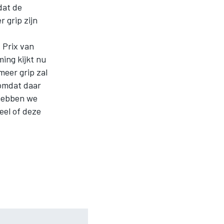
dat de
 grip zijn
 Prix van
ing kijkt nu
meer grip zal
 omdat daar
 hebben we
el of deze