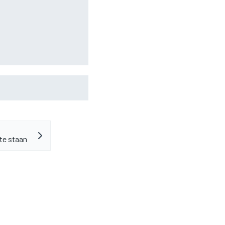
eraf, maar dat is juist
 te staan