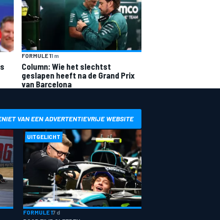
FORMULE 1
1 m
is
Column: Wie het slechtst
geslapen heeft na de Grand Prix
van Barcelona
ENIET VAN EEN ADVERTENTIEVRIJE WEBSITE
UITGELICHT
FORMULE 1
7 d