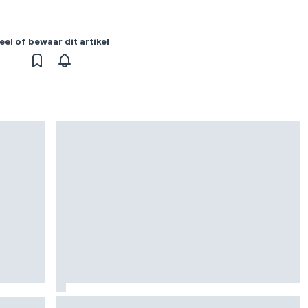
eel of bewaar dit artikel
Marc Marquez over titelkansen: “Nog een
n voor