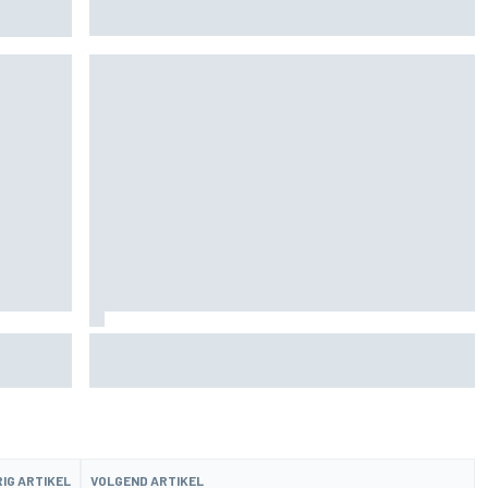
MotoGP-titel verandert mijn leven niet”
de fiets
Aston Martin onthult nieuwe limited-edition
Glenfiddich-whisky
IG ARTIKEL
VOLGEND ARTIKEL