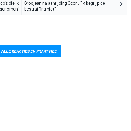
co’s die ik
Grosjean na aanrijding Ocon: "Ik begrijp de
 genomen”
bestraffing niet"
 ALLE REACTIES EN PRAAT MEE