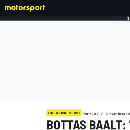
S
FORMULE 1
BREAKING NEWS
Formule 1
GP van Brazilië
BOTTAS BAALT: 