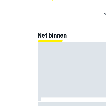
D
Net binnen
Marco Bezzecchi tempert verwachtinge