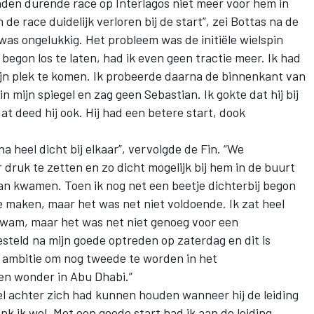
nden durende race op Interlagos niet meer voor hem in
e race duidelijk verloren bij de start”, zei Bottas na de
 was ongelukkig. Het probleem was de initiële wielspin
begon los te laten, had ik even geen tractie meer. Ik had
jn plek te komen. Ik probeerde daarna de binnenkant van
n mijn spiegel en zag geen Sebastian. Ik gokte dat hij bij
t deed hij ook. Hij had een betere start, dook
a heel dicht bij elkaar”, vervolgde de Fin. “We
druk te zetten en zo dicht mogelijk bij hem in de buurt
raan kwamen. Toen ik nog net een beetje dichterbij begon
e maken, maar het was net niet voldoende. Ik zat heel
 kwam, maar het was net niet genoeg voor een
esteld na mijn goede optreden op zaterdag en dit is
n ambitie om nog tweede te worden in het
en wonder in Abu Dhabi.”
tel achter zich had kunnen houden wanneer hij de leiding
nk ik wel. Met een goede start had ik aan de leiding