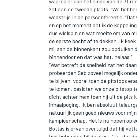
waarna er aan het einde van de 71 ro
zat dan de tweede plaats. “We hebben d
wedstrijd in de persconferentie. “Dat
en op het moment dat ik de koppeling 
dus wielspin en wat moeite om van mi
de eerste bocht af te dekken. Ik keek i
mij aan de binnenkant zou opduiken da
binnendoor en dat was het, helaas.”
“Wat betreft de snelheid zat het daarn
probeerden Seb zoveel mogelijk onder 
te blijven, vooral toen de pitstops e
te komen, besloten we onze pitstop t
dicht achter hem toen hij uit de pits
inhaalpoging. Ik ben absoluut teleurg
natuurlijk geen goed nieuws voor mij
kampioenschap. Het is nu hopen op e
Bottas is ervan overtuigd dat hij Vet
had behouden bij de start. “Ja, dat de