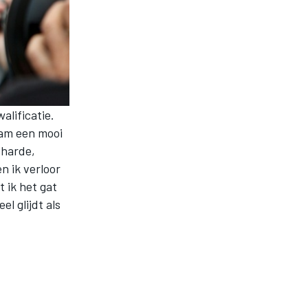
alificatie.
eam een mooi
 harde,
n ik verloor
t ik het gat
l glijdt als