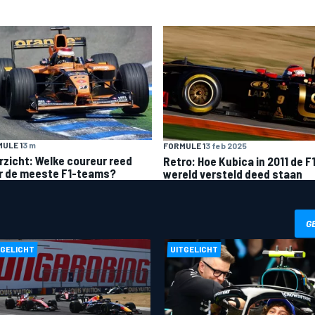
ULE 1
3 m
FORMULE 1
3 feb 2025
rzicht: Welke coureur reed
Retro: Hoe Kubica in 2011 de F
r de meeste F1-teams?
wereld versteld deed staan
G
TGELICHT
UITGELICHT