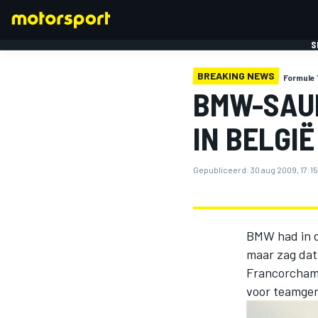
S
BREAKING NEWS
Formule 
BMW-SAU
IN BELGIË
Gepubliceerd:
30 aug 2009, 17:15
FORMULE 1
BMW had in d
maar zag dat
Francorchamp
voor teamgen