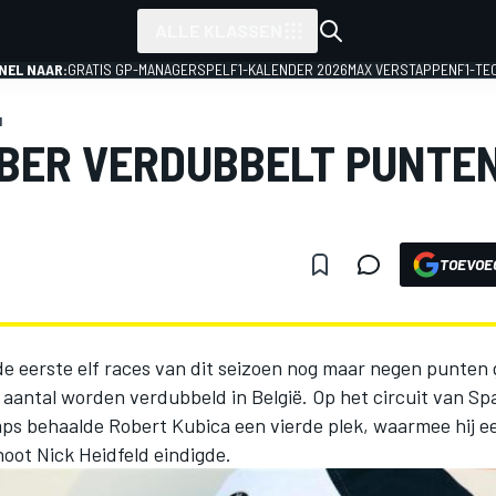
ALLE KLASSEN
NEL NAAR:
GRATIS GP-MANAGERSPEL
F1-KALENDER 2026
MAX VERSTAPPEN
F1-TE
1
BER VERDUBBELT PUNTE
TOEVOE
e eerste elf races van dit seizoen nog maar negen punten
 aantal worden verdubbeld in België. Op het circuit van Sp
s behaalde Robert Kubica een vierde plek, waarmee hij ee
oot Nick Heidfeld eindigde.