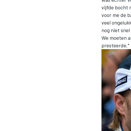
vijfde bocht 
voor me de ba
veel ongeluk
INDYCAR
nog niet sne
We moeten al
presteerde."
WEC
DTM