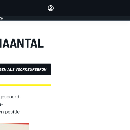
Laat je horen met de
reactiemodule
CH
LOGIN
EDITIE
NAANTAL
NEDERLAND
GEN ALS VOORKEURSBRON
 gescoord,
a-
n positie