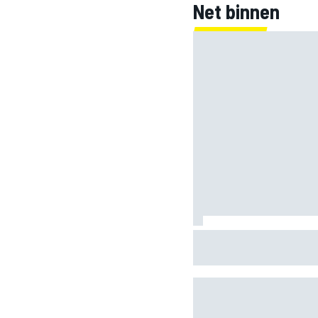
Net binnen
Clark, Senna, Antonelli 
leeftijdsrecord voor de