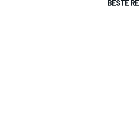
BESTE R
MEER RACEKLASSEN