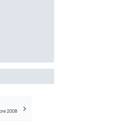
rittannië 2026: tijden,
ore 2008