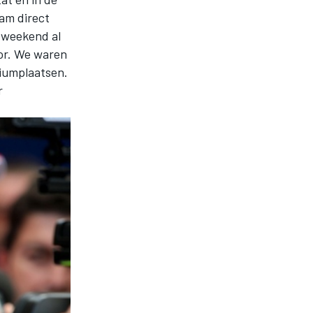
wam direct
t weekend al
oor. We waren
diumplaatsen.
r