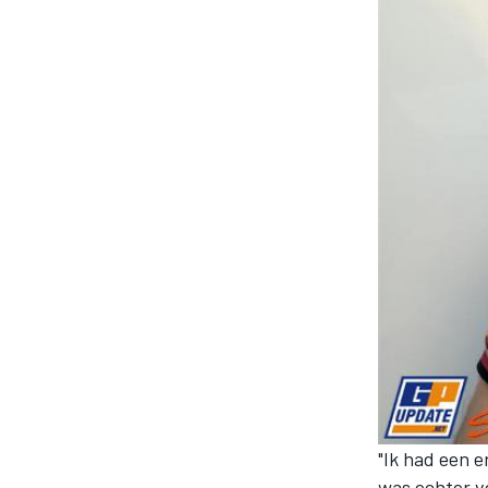
MOTOGP
"Ik had een e
was echter v