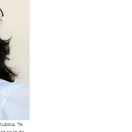
Kubica. "Ik
at en in de