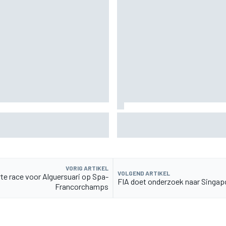
ronderdeel vervangen voor
MotoGP Grand Prix van Groot-B
uitzending en meer
VORIG ARTIKEL
VOLGEND ARTIKEL
te race voor Alguersuari op Spa-
FIA doet onderzoek naar Singap
Francorchamps