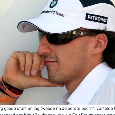
rg goede start en lag tweede na de eerste bocht", vertelde 
erbaasd dat Kimi (Raikkonen, red.) in Eau Rouge naast me z