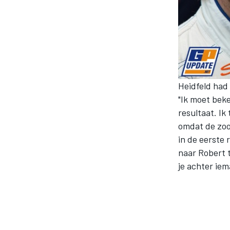
Heidfeld had 
"Ik moet beke
resultaat. Ik
omdat de zoo
in de eerste r
naar Robert t
je achter iem