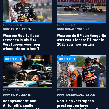
FORMULE 1
4 d
FORMULE 1
5 d
DOOR FILIP CLEEREN
DOOR RONALD VORDING
Waarom Red Bull pas
Waarom de GP van Hongarije
tevreden is als Max
was zoals iedere F1-race in
Verstappen weer een
2026 zou moeten zijn
winnende auto heeft
UITGELICHT
UITGELICHT
FORMULE 1
8 d
FORMULE 1
9 d
DOOR FILIP CLEEREN
DOOR JAKE BOXALL-LEGGE
Het opvallende aan
Norris en Verstappen
Antonelli's snelle
presteerden boven