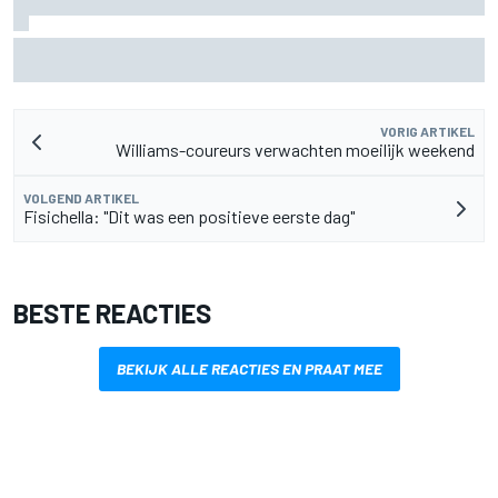
Marcus Ericsson blijft ook in IndyCar-seizoen 2027 bij
Andretti
VORIG ARTIKEL
Williams-coureurs verwachten moeilijk weekend
VOLGEND ARTIKEL
Fisichella: "Dit was een positieve eerste dag"
BESTE REACTIES
BEKIJK ALLE REACTIES EN PRAAT MEE