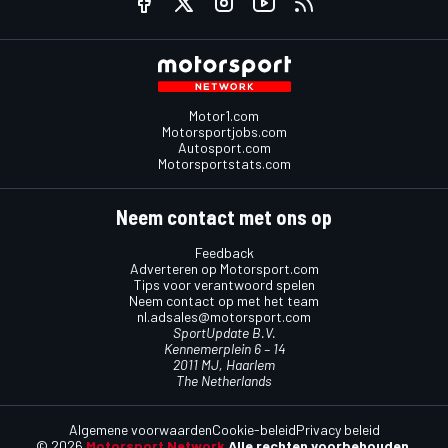
Motor1.com
Motorsportjobs.com
Autosport.com
Motorsportstats.com
Neem contact met ons op
Feedback
Adverteren op Motorsport.com
Tips voor verantwoord spelen
Neem contact op met het team
nl.adsales@motorsport.com
SportUpdate B.V.
Kennemerplein 6 – 14
2011 MJ, Haarlem
The Netherlands
Algemene voorwaarden
Cookie-beleid
Privacy beleid
© 2026
Motorsport Network
Alle rechten voorbehouden.