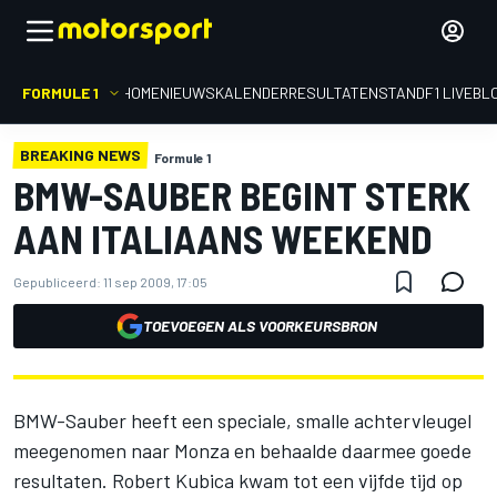
FORMULE 1
HOME
NIEUWS
KALENDER
RESULTATEN
STAND
F1 LIVEBL
BREAKING NEWS
Formule 1
BMW-SAUBER BEGINT STERK
AAN ITALIAANS WEEKEND
Gepubliceerd:
11 sep 2009, 17:05
TOEVOEGEN ALS VOORKEURSBRON
BMW-Sauber heeft een speciale, smalle achtervleugel
meegenomen naar Monza en behaalde daarmee goede
resultaten. Robert Kubica kwam tot een vijfde tijd op