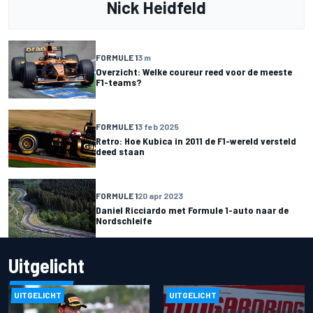
Nick Heidfeld
FORMULE 1
3 m
Overzicht: Welke coureur reed voor de meeste
F1-teams?
FORMULE 1
3 feb 2025
Retro: Hoe Kubica in 2011 de F1-wereld versteld
deed staan
FORMULE 1
20 apr 2023
Daniel Ricciardo met Formule 1-auto naar de
Nordschleife
Uitgelicht
UITGELICHT
UITGELICHT