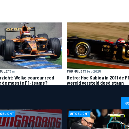
ULE 1
3 m
FORMULE 1
3 feb 2025
rzicht: Welke coureur reed
Retro: Hoe Kubica in 2011 de F
r de meeste F1-teams?
wereld versteld deed staan
G
TGELICHT
UITGELICHT