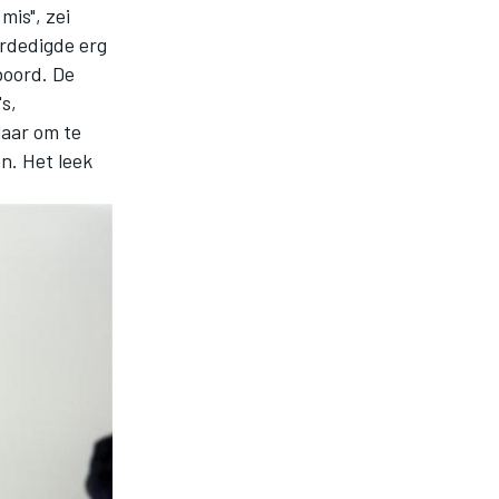
mis", zei
erdedigde erg
boord. De
s,
laar om te
. Het leek