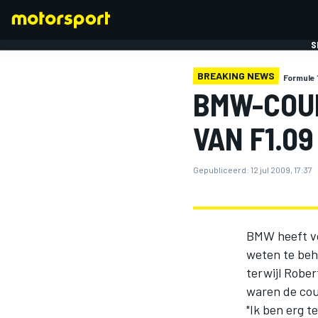
S
BREAKING NEWS
Formule 
BMW-COUR
VAN F1.09
Gepubliceerd:
12 jul 2009, 17:37
FORMULE 1
BMW heeft voo
weten te beha
terwijl Rober
waren de cour
"Ik ben erg 