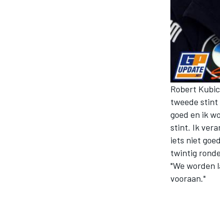
INDYCAR
Robert Kubica
tweede stint 
goed en ik wo
stint. Ik ver
iets niet goe
twintig ronde
"We worden l
vooraan."
WEC
DTM