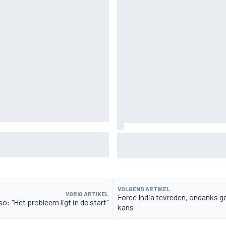
rste foto's van nieuwe puppy
F2-talent Rafael Camara reag
geruchten voor 2027
VOLGEND ARTIKEL
VORIG ARTIKEL
Force India tevreden, ondanks 
o: "Het probleem ligt in de start"
kans