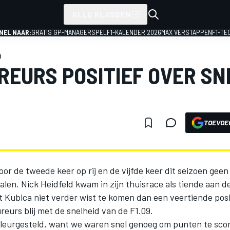
ALLE KLASSEN
NEL NAAR:
GRATIS GP-MANAGERSPEL
F1-KALENDER 2026
MAX VERSTAPPEN
F1-TE
1
EURS POSITIEF OVER SN
TOEVOE
r de tweede keer op rij en de vijfde keer dit seizoen gee
len. Nick Heidfeld kwam in zijn thuisrace als tiende aan de
t Kubica niet verder wist te komen dan een veertiende posi
eurs blij met de snelheid van de F1.09.
teleurgesteld, want we waren snel genoeg om punten te sco