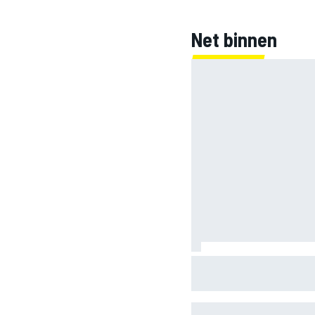
Net binnen
Jorge Martin ‘uit het da
Silverstone