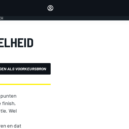
Laat je horen met de
reactiemodule
CH
LOGIN
EDITIE
ELHEID
NEDERLAND
GEN ALS VOORKEURSBRON
n punten
 finish,
tie. Wel
ren en dat