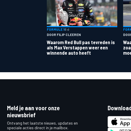
FORMULE 1
6 d
FORM
DOOR FILIP CLEEREN
DOO
Waarom Red Bull pas tevreden is
Waa
als Max Verstappen weer een
zoa
winnende auto heeft
moe
Meld je aan voor onze
Download
nieuwsbrief
Ontvang het laatste nieuws, updates en
speciale acties direct in je mailbox.