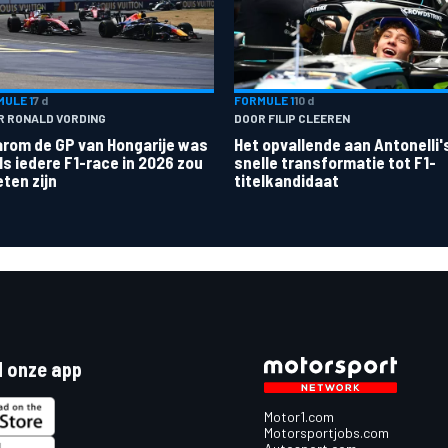
ULE 1
7 d
FORMULE 1
10 d
R RONALD VORDING
DOOR FILIP CLEEREN
rom de GP van Hongarije was
Het opvallende aan Antonelli'
ls iedere F1-race in 2026 zou
snelle transformatie tot F1-
ten zijn
titelkandidaat
 onze app
Motor1.com
Motorsportjobs.com