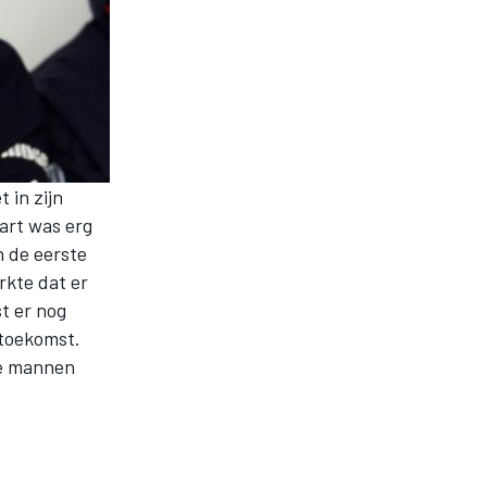
 in zijn
tart was erg
n de eerste
rkte dat er
t er nog
 toekomst.
de mannen