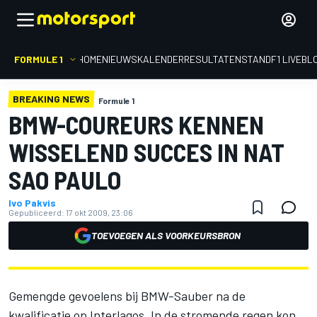
FORMULE 1
HOME
NIEUWS
KALENDER
RESULTATEN
STAND
F1 LIVEBL
BREAKING NEWS
Formule 1
BMW-COUREURS KENNEN
WISSELEND SUCCES IN NAT
SAO PAULO
Ivo Pakvis
Gepubliceerd:
17 okt 2009, 23:06
TOEVOEGEN ALS VOORKEURSBRON
Gemengde gevoelens bij BMW-Sauber na de
kwalificatie op Interlagos. In de stromende regen kon