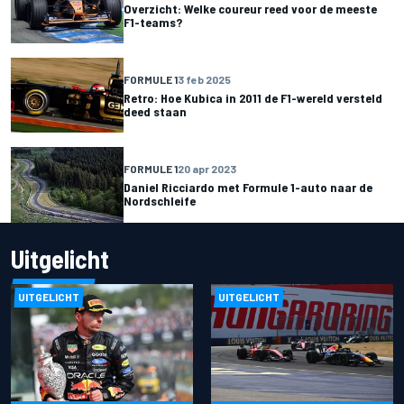
Overzicht: Welke coureur reed voor de meeste
F1-teams?
FORMULE 1
3 feb 2025
Retro: Hoe Kubica in 2011 de F1-wereld versteld
deed staan
FORMULE 1
20 apr 2023
Daniel Ricciardo met Formule 1-auto naar de
Nordschleife
Uitgelicht
UITGELICHT
UITGELICHT