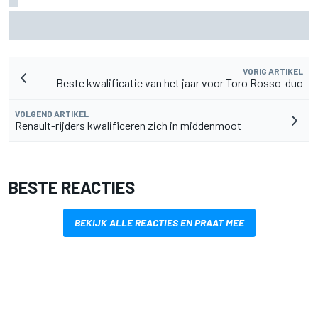
Clark, Senna, Antonelli – zo ontwikkelde het
leeftijdsrecord voor de grand chelem
VORIG ARTIKEL
Beste kwalificatie van het jaar voor Toro Rosso-duo
VOLGEND ARTIKEL
Renault-rijders kwalificeren zich in middenmoot
BESTE REACTIES
BEKIJK ALLE REACTIES EN PRAAT MEE