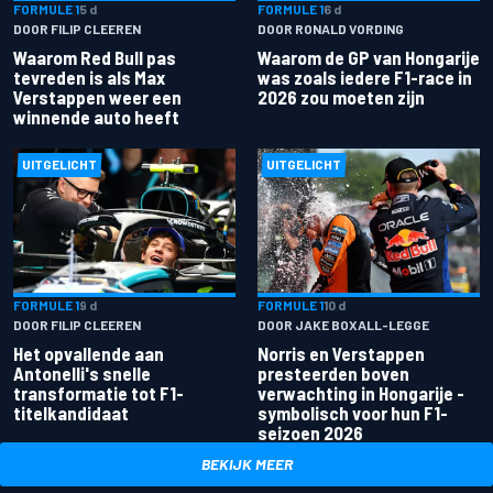
FORMULE 1
5 d
FORMULE 1
6 d
DOOR FILIP CLEEREN
DOOR RONALD VORDING
Waarom Red Bull pas
Waarom de GP van Hongarije
tevreden is als Max
was zoals iedere F1-race in
Verstappen weer een
2026 zou moeten zijn
winnende auto heeft
UITGELICHT
UITGELICHT
FORMULE 1
9 d
FORMULE 1
10 d
DOOR FILIP CLEEREN
DOOR JAKE BOXALL-LEGGE
Het opvallende aan
Norris en Verstappen
Antonelli's snelle
presteerden boven
transformatie tot F1-
verwachting in Hongarije -
titelkandidaat
symbolisch voor hun F1-
seizoen 2026
BEKIJK MEER