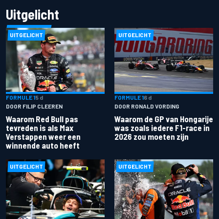
Uitgelicht
UITGELICHT
UITGELICHT
FORMULE 1
5 d
FORMULE 1
6 d
DOOR FILIP CLEEREN
DOOR RONALD VORDING
Waarom Red Bull pas
Waarom de GP van Hongarije
tevreden is als Max
was zoals iedere F1-race in
Verstappen weer een
2026 zou moeten zijn
winnende auto heeft
UITGELICHT
UITGELICHT