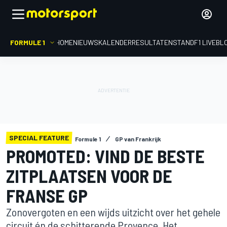
FORMULE 1
HOME
NIEUWS
KALENDER
RESULTATEN
STAND
F1 LIVEBL
SPECIAL FEATURE
Formule 1
GP van Frankrijk
PROMOTED: VIND DE BESTE
ZITPLAATSEN VOOR DE
FRANSE GP
Zonovergoten en een wijds uitzicht over het gehele
circuit én de schitterende Provence. Het