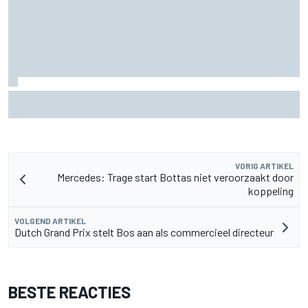
MotoGP Grand Prix van Groot-Brittannië 2026: tijden,
uitzending en meer
VORIG ARTIKEL
Mercedes: Trage start Bottas niet veroorzaakt door
koppeling
VOLGEND ARTIKEL
Dutch Grand Prix stelt Bos aan als commercieel directeur
BESTE REACTIES