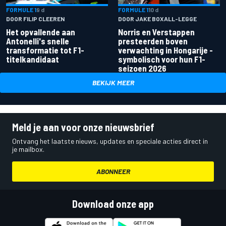
FORMULE 1
9 d
FORMULE 1
10 d
DOOR FILIP CLEEREN
DOOR JAKE BOXALL-LEGGE
Het opvallende aan
Norris en Verstappen
Antonelli's snelle
presteerden boven
transformatie tot F1-
verwachting in Hongarije -
titelkandidaat
symbolisch voor hun F1-
seizoen 2026
BEKIJK MEER
Meld je aan voor onze nieuwsbrief
Ontvang het laatste nieuws, updates en speciale acties direct in
je mailbox.
ABONNEER
Download onze app