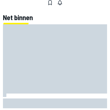
Net binnen
Clark, Senna, Antonelli – zo ontwikkelde het
leeftijdsrecord voor de grand chelem