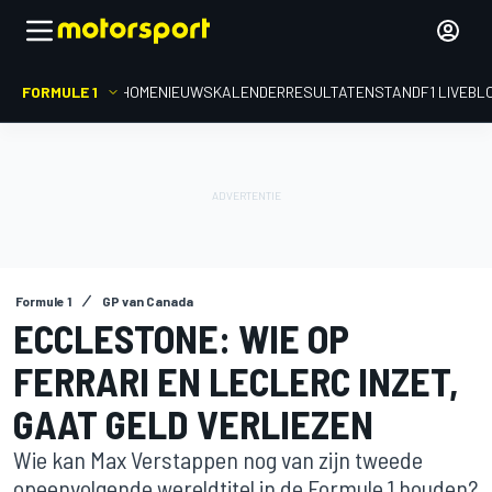
FORMULE 1
HOME
NIEUWS
KALENDER
RESULTATEN
STAND
F1 LIVEBL
Formule 1
GP van Canada
ECCLESTONE: WIE OP
FERRARI EN LECLERC INZET,
GAAT GELD VERLIEZEN
Wie kan Max Verstappen nog van zijn tweede
opeenvolgende wereldtitel in de Formule 1 houden?