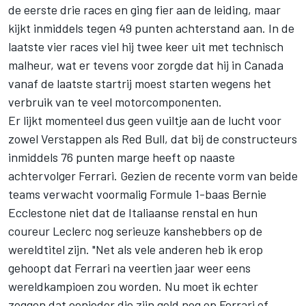
de eerste drie races en ging fier aan de leiding, maar
kijkt inmiddels tegen 49 punten achterstand aan. In de
laatste vier races viel hij twee keer uit met technisch
malheur, wat er tevens voor zorgde dat hij in Canada
vanaf de laatste startrij moest starten wegens het
verbruik van te veel motorcomponenten.
Er lijkt momenteel dus geen vuiltje aan de lucht voor
zowel Verstappen als Red Bull, dat bij de constructeurs
inmiddels 76 punten marge heeft op naaste
achtervolger Ferrari. Gezien de recente vorm van beide
teams verwacht voormalig Formule 1-baas Bernie
Ecclestone niet dat de Italiaanse renstal en hun
coureur Leclerc nog serieuze kanshebbers op de
wereldtitel zijn. "Net als vele anderen heb ik erop
gehoopt dat Ferrari na veertien jaar weer eens
wereldkampioen zou worden. Nu moet ik echter
zeggen dat eenieder die zijn geld nog op Ferrari of