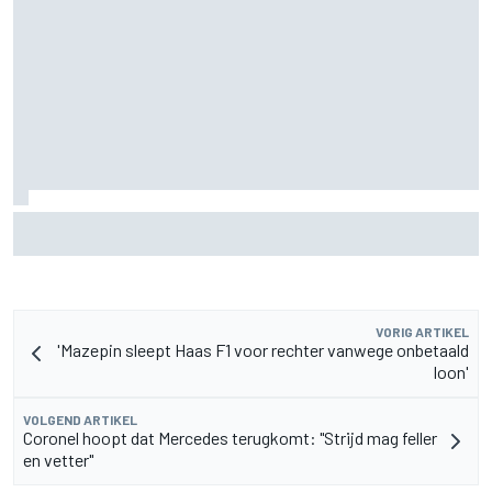
De nieuwigheid van Cadillac is eraf, maar dat is juist een
compliment
VORIG ARTIKEL
'Mazepin sleept Haas F1 voor rechter vanwege onbetaald
loon'
VOLGEND ARTIKEL
Coronel hoopt dat Mercedes terugkomt: "Strijd mag feller
en vetter"