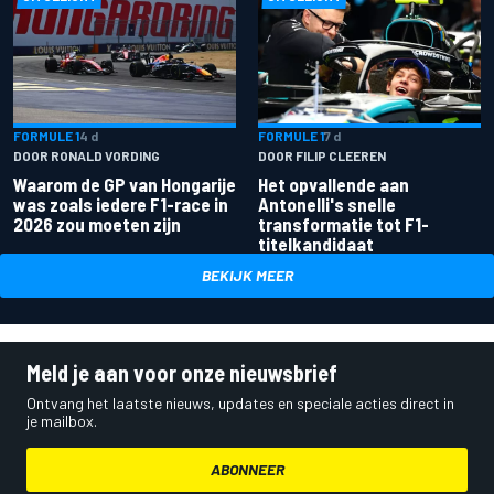
FORMULE 1
4 d
FORMULE 1
7 d
DOOR RONALD VORDING
DOOR FILIP CLEEREN
Waarom de GP van Hongarije
Het opvallende aan
was zoals iedere F1-race in
Antonelli's snelle
2026 zou moeten zijn
transformatie tot F1-
titelkandidaat
BEKIJK MEER
Meld je aan voor onze nieuwsbrief
Ontvang het laatste nieuws, updates en speciale acties direct in
je mailbox.
ABONNEER