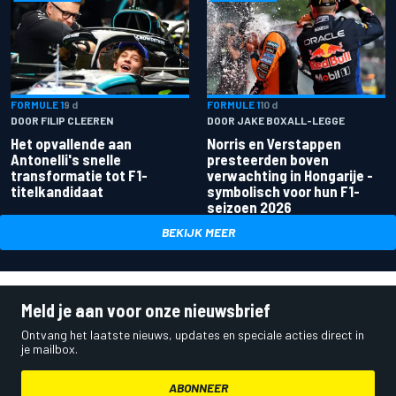
FORMULE 1
9 d
FORMULE 1
10 d
DOOR FILIP CLEEREN
DOOR JAKE BOXALL-LEGGE
Het opvallende aan
Norris en Verstappen
Antonelli's snelle
presteerden boven
transformatie tot F1-
verwachting in Hongarije -
titelkandidaat
symbolisch voor hun F1-
seizoen 2026
BEKIJK MEER
Meld je aan voor onze nieuwsbrief
Ontvang het laatste nieuws, updates en speciale acties direct in
je mailbox.
ABONNEER