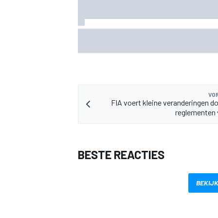
KTM mag afwijkend motoronderdeel ve
voor GP van Aragón
MEER RACEKLASSEN
VOR
FIA voert kleine veranderingen do
reglementen 
BESTE REACTIES
BEKIJK