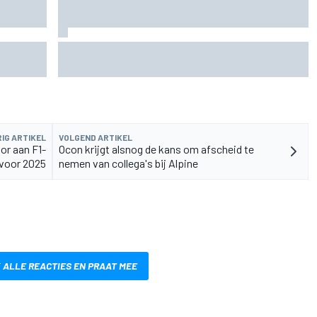
rvangen
MotoGP Grand Prix van Groot-Brittannië 2026:
tijden, uitzending en meer
IG ARTIKEL
VOLGEND ARTIKEL
or aan F1-
Ocon krijgt alsnog de kans om afscheid te
voor 2025
nemen van collega's bij Alpine
 ALLE REACTIES EN PRAAT MEE