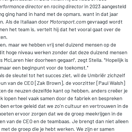
erformance director
en
racing director
in 2023 aangesteld
ng ging hand in hand met de opmars, want in dat jaar
n. Als de Italiaan door
Motorsport.com
gevraagd wordt
en het team is, vertelt hij dat het vooral gaat over de
ten.
ien, maar we hebben vrij snel duizend mensen op de
p dit hoge niveau werken zonder dat deze duizend mensen
s McLaren hier doorheen gegaan", zegt Stella. "Hopelijk is
, maar een beginpunt voor de toekomst."
s de sleutel tot het succes ziet, wil de Umbriër zichzelf
teun van de CEO [Zak Brown], de voorzitter [Paul Walsh]
ten de neuzen dezelfde kant op hebben, anders creëer je
 en ik lopen heel vaak samen door de fabriek en bespreken
ben ertoe geleid dat we zo'n cultuur en vertrouwen in de
eten ervoor zorgen dat we de groep meekrijgen in de
llen van de CEO en de teambaas. Je brengt dan niet alleen
 met de groep die je hebt werken. We zijn er samen