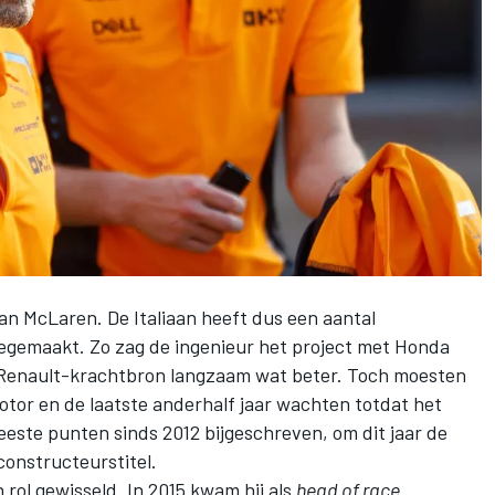
van
McLaren
. De Italiaan heeft dus een aantal
eegemaakt. Zo zag de ingenieur het project met Honda
 Renault-krachtbron langzaam wat beter. Toch moesten
tor en de laatste anderhalf jaar wachten totdat het
eeste punten sinds 2012 bijgeschreven, om dit jaar de
constructeurstitel.
n rol gewisseld. In 2015 kwam hij als
head of race