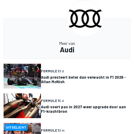
Meer van
Audi
FORMULE 1
3 d
Audi presteert beter dan verwacht in F1 2026 -
Allan McNish
FORMULE 1
5 d
Audi voert pas in 2027 weer upgrade door aan
F1-krachtbron
UITGELICHT
FORMULE 1
2 m