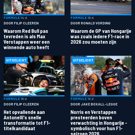
FORMULE 1
4 d
FORMULE 1
6 d
DOOR FILIP CLEEREN
DOOR RONALD VORDING
Waarom Red Bull pas
Waarom de GP van Hongarije
tevreden is als Max
was zoals iedere F1-race in
Verstappen weer een
2026 zou moeten zijn
winnende auto heeft
UITGELICHT
UITGELICHT
FORMULE 1
8 d
FORMULE 1
9 d
DOOR FILIP CLEEREN
DOOR JAKE BOXALL-LEGGE
Het opvallende aan
Norris en Verstappen
Antonelli's snelle
presteerden boven
transformatie tot F1-
verwachting in Hongarije -
titelkandidaat
symbolisch voor hun F1-
seizoen 2026