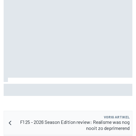
Pedro Acosta houdt hoop op eerste MotoGP-zege met KTM
VORIG ARTIKEL
F1 25 - 2026 Season Edition review: Realisme was nog
nooit zo deprimerend