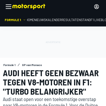
FORMULE 1
HOME
NIEUWS
KALENDER
RESULTATEN
STAND
F1 LIVEBL
Formule 1
GP van Monaco
AUDI HEEFT GEEN BEZWAAR
TEGEN V8-MOTOREN IN F1:
"TURBO BELANGRIJKER"
Audi staat open voor een toekomstige overstap
naar V8-motoren in de Formule 1. Voor de Duitse