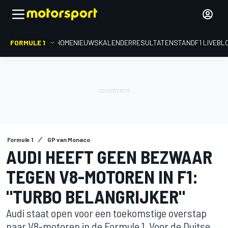
FORMULE 1
HOME
NIEUWS
KALENDER
RESULTATEN
STAND
F1 LIVEBL
Formule 1
GP van Monaco
AUDI HEEFT GEEN BEZWAAR
TEGEN V8-MOTOREN IN F1:
"TURBO BELANGRIJKER"
Audi staat open voor een toekomstige overstap
naar V8-motoren in de Formule 1. Voor de Duitse