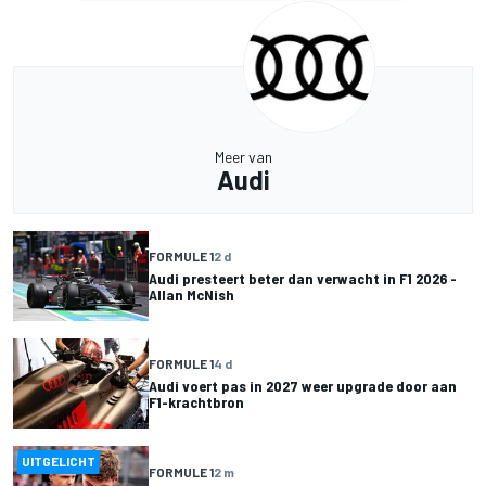
Meer van
Audi
FORMULE 1
2 d
Audi presteert beter dan verwacht in F1 2026 -
Allan McNish
FORMULE 1
4 d
Audi voert pas in 2027 weer upgrade door aan
F1-krachtbron
UITGELICHT
FORMULE 1
2 m