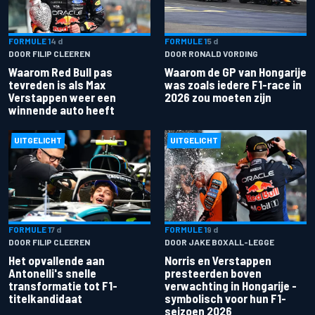
FORMULE 1
4 d
FORMULE 1
5 d
DOOR FILIP CLEEREN
DOOR RONALD VORDING
Waarom Red Bull pas
Waarom de GP van Hongarije
tevreden is als Max
was zoals iedere F1-race in
Verstappen weer een
2026 zou moeten zijn
winnende auto heeft
UITGELICHT
UITGELICHT
FORMULE 1
7 d
FORMULE 1
9 d
DOOR FILIP CLEEREN
DOOR JAKE BOXALL-LEGGE
Het opvallende aan
Norris en Verstappen
Antonelli's snelle
presteerden boven
transformatie tot F1-
verwachting in Hongarije -
titelkandidaat
symbolisch voor hun F1-
seizoen 2026