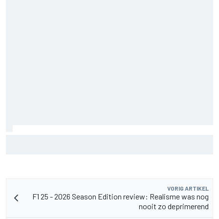
James Vowles blijft positief ondanks moeizame start
Williams 2026
VORIG ARTIKEL
F1 25 - 2026 Season Edition review: Realisme was nog
nooit zo deprimerend