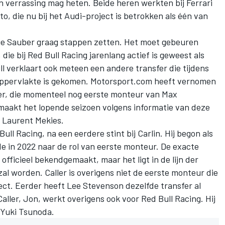
 verrassing mag heten. Beide heren werkten bij Ferrari
, die nu bij het Audi-project is betrokken als één van
ge
Sauber
graag stappen zetten. Het moet gebeuren
 die bij
Red Bull Racing
jarenlang actief is geweest als
ll verklaart ook meteen een andere transfer die tijdens
oppervlakte is gekomen. Motorsport.com heeft vernomen
ler, die momenteel nog eerste monteur van
Max
j maakt het lopende seizoen volgens informatie van deze
n Laurent Mekies.
Bull Racing, na een eerdere stint bij Carlin. Hij begon als
in 2022 naar de rol van eerste monteur. De exacte
 officieel bekendgemaakt, maar het ligt in de lijn der
zal worden. Caller is overigens niet de eerste monteur die
ect. Eerder heeft Lee Stevenson dezelfde transfer al
ller, Jon, werkt overigens ook voor Red Bull Racing. Hij
Yuki Tsunoda
.