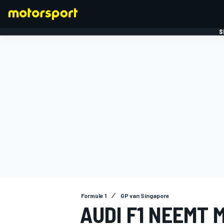
S
FORMULE 1
Formule 1
GP van Singapore
AUDI F1 NEEMT