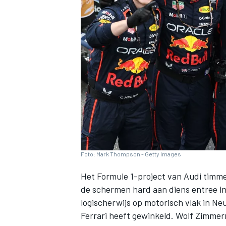
INDYCAR
Foto: Mark Thompson - Getty Images
Het Formule 1-project van Audi timme
de schermen hard aan diens entree in
WEC
DTM
logischerwijs op motorisch vlak in N
Ferrari
heeft gewinkeld. Wolf Zimmerm