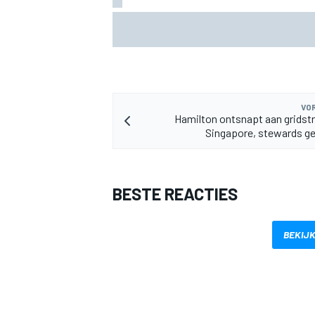
F1 2026-tussenrapport: Aston Martin z
eerherstel na dramatische start
VOR
Hamilton ontsnapt aan gridstr
MEER RACEKLASSEN
Singapore, stewards ge
BESTE REACTIES
BEKIJK