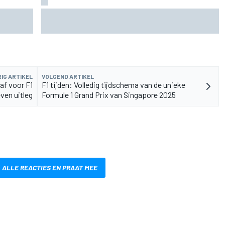
oekt
Pedro Acosta houdt hoop op eerste MotoGP-
zege met KTM
IG ARTIKEL
VOLGEND ARTIKEL
af voor F1
F1 tijden: Volledig tijdschema van de unieke
ven uitleg
Formule 1 Grand Prix van Singapore 2025
 ALLE REACTIES EN PRAAT MEE