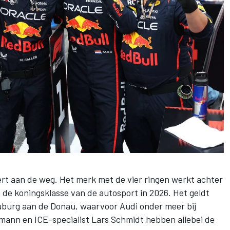
rt aan de weg. Het merk met de vier ringen werkt achter
 de koningsklasse van de autosport in 2026. Het geldt
euburg aan de Donau, waarvoor Audi onder meer bij
ann en ICE-specialist Lars Schmidt hebben allebei de