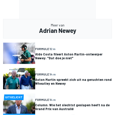
Meer van
Adrian Newey
FORMULE 1
2 m
Aldo Costa fileert Aston Martin-ontwerper
Newey: "Dat doe je niet"
FORMULE 1
4 m
Aston Martin spreekt zich uit na geruchten rond
Wheatley en Newey
UITGELICHT
FORMULE 1
4 m
Column: Wie het slechtst geslapen heeft na de
Grand Prix van Australië