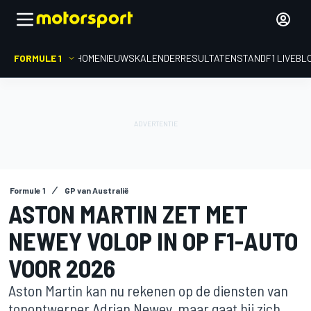
FORMULE 1
HOME
NIEUWS
KALENDER
RESULTATEN
STAND
F1 LIVEBL
Formule 1
GP van Australië
ASTON MARTIN ZET MET
NEWEY VOLOP IN OP F1-AUTO
VOOR 2026
Aston Martin kan nu rekenen op de diensten van
topontwerper Adrian Newey, maar gaat hij zich