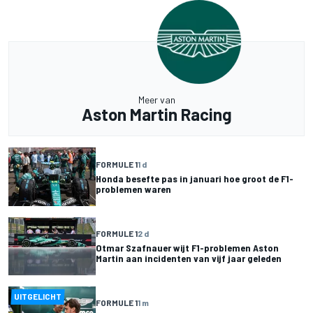
Meer van
Aston Martin Racing
FORMULE 1
1 d
Honda besefte pas in januari hoe groot de F1-
problemen waren
FORMULE 1
2 d
Otmar Szafnauer wijt F1-problemen Aston
Martin aan incidenten van vijf jaar geleden
UITGELICHT
FORMULE 1
1 m