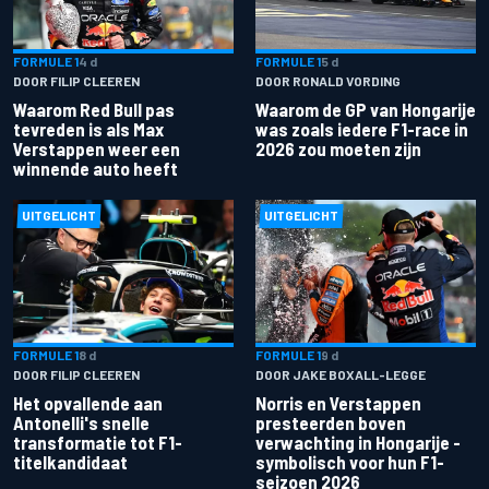
FORMULE 1
4 d
FORMULE 1
5 d
DOOR FILIP CLEEREN
DOOR RONALD VORDING
Waarom Red Bull pas
Waarom de GP van Hongarije
tevreden is als Max
was zoals iedere F1-race in
Verstappen weer een
2026 zou moeten zijn
winnende auto heeft
UITGELICHT
UITGELICHT
FORMULE 1
8 d
FORMULE 1
9 d
DOOR FILIP CLEEREN
DOOR JAKE BOXALL-LEGGE
Het opvallende aan
Norris en Verstappen
Antonelli's snelle
presteerden boven
transformatie tot F1-
verwachting in Hongarije -
titelkandidaat
symbolisch voor hun F1-
seizoen 2026