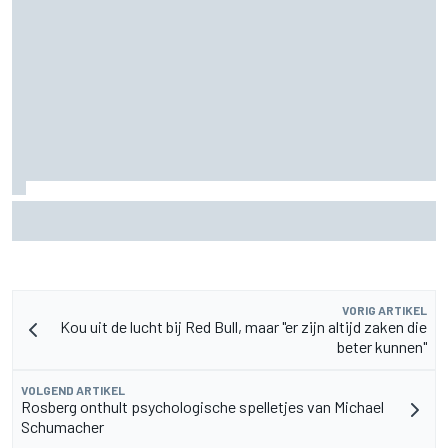
F1 2026-midseasonrapport: Audi kent solide start bij
fabrieksdebuut
VORIG ARTIKEL
Kou uit de lucht bij Red Bull, maar "er zijn altijd zaken die
beter kunnen"
VOLGEND ARTIKEL
Rosberg onthult psychologische spelletjes van Michael
Schumacher