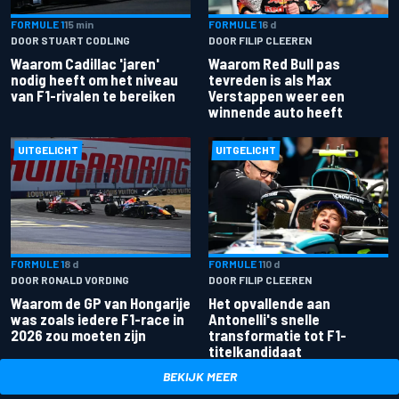
FORMULE 1
15 min
FORMULE 1
6 d
DOOR STUART CODLING
DOOR FILIP CLEEREN
Waarom Cadillac 'jaren'
Waarom Red Bull pas
nodig heeft om het niveau
tevreden is als Max
van F1-rivalen te bereiken
Verstappen weer een
winnende auto heeft
UITGELICHT
UITGELICHT
FORMULE 1
8 d
FORMULE 1
10 d
DOOR RONALD VORDING
DOOR FILIP CLEEREN
Waarom de GP van Hongarije
Het opvallende aan
was zoals iedere F1-race in
Antonelli's snelle
2026 zou moeten zijn
transformatie tot F1-
titelkandidaat
BEKIJK MEER