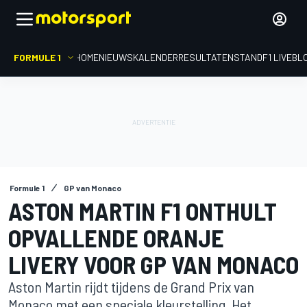
FORMULE 1
HOME
NIEUWS
KALENDER
RESULTATEN
STAND
F1 LIVEBL
Formule 1
GP van Monaco
ASTON MARTIN F1 ONTHULT
OPVALLENDE ORANJE
LIVERY VOOR GP VAN MONACO
Aston Martin rijdt tijdens de Grand Prix van
Monaco met een speciale kleurstelling. Het