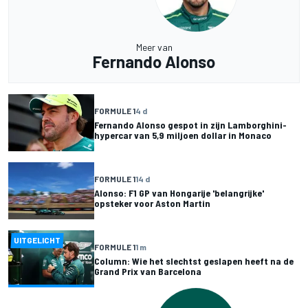
Meer van
Fernando Alonso
FORMULE 1
4 d
Fernando Alonso gespot in zijn Lamborghini-
hypercar van 5,9 miljoen dollar in Monaco
FORMULE 1
14 d
Alonso: F1 GP van Hongarije 'belangrijke'
opsteker voor Aston Martin
UITGELICHT
FORMULE 1
1 m
Column: Wie het slechtst geslapen heeft na de
Grand Prix van Barcelona