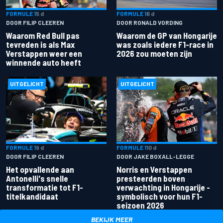
FORMULE 1
5 d
FORMULE 1
6 d
DOOR FILIP CLEEREN
DOOR RONALD VORDING
Waarom Red Bull pas
Waarom de GP van Hongarije
tevreden is als Max
was zoals iedere F1-race in
Verstappen weer een
2026 zou moeten zijn
winnende auto heeft
UITGELICHT
UITGELICHT
FORMULE 1
9 d
FORMULE 1
10 d
DOOR FILIP CLEEREN
DOOR JAKE BOXALL-LEGGE
Het opvallende aan
Norris en Verstappen
Antonelli's snelle
presteerden boven
transformatie tot F1-
verwachting in Hongarije -
titelkandidaat
symbolisch voor hun F1-
seizoen 2026
BEKIJK MEER