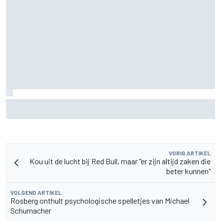
MotoGP Grand Prix van Groot-Brittannië 2026: tijden,
uitzending en meer
VORIG ARTIKEL
Kou uit de lucht bij Red Bull, maar "er zijn altijd zaken die
beter kunnen"
VOLGEND ARTIKEL
Rosberg onthult psychologische spelletjes van Michael
Schumacher