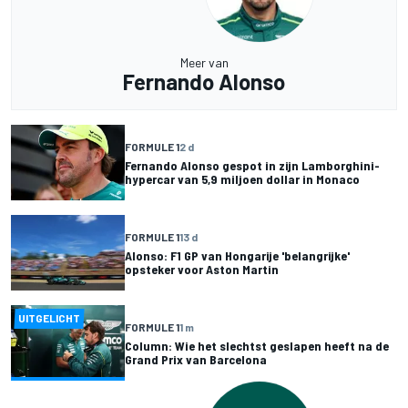
Meer van
Fernando Alonso
FORMULE 1
2 d
Fernando Alonso gespot in zijn Lamborghini-
hypercar van 5,9 miljoen dollar in Monaco
FORMULE 1
13 d
Alonso: F1 GP van Hongarije 'belangrijke'
opsteker voor Aston Martin
UITGELICHT
FORMULE 1
1 m
Column: Wie het slechtst geslapen heeft na de
Grand Prix van Barcelona