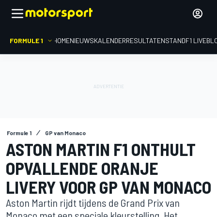
FORMULE 1
HOME
NIEUWS
KALENDER
RESULTATEN
STAND
F1 LIVEBL
Formule 1
GP van Monaco
ASTON MARTIN F1 ONTHULT
OPVALLENDE ORANJE
LIVERY VOOR GP VAN MONACO
Aston Martin rijdt tijdens de Grand Prix van
Monaco met een speciale kleurstelling. Het