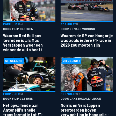
FORMULE 1
4 d
FORMULE 1
5 d
DOOR FILIP CLEEREN
DOOR RONALD VORDING
Waarom Red Bull pas
Waarom de GP van Hongarije
tevreden is als Max
was zoals iedere F1-race in
Verstappen weer een
2026 zou moeten zijn
winnende auto heeft
UITGELICHT
UITGELICHT
FORMULE 1
8 d
FORMULE 1
9 d
DOOR FILIP CLEEREN
DOOR JAKE BOXALL-LEGGE
Het opvallende aan
Norris en Verstappen
Antonelli's snelle
presteerden boven
transformatie tot F1-
verwachting in Hongarije -