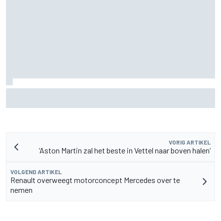
Marcus Ericsson blijft ook in IndyCar-seizoen 2027 bij
Andretti
VORIG ARTIKEL
‘Aston Martin zal het beste in Vettel naar boven halen’
VOLGEND ARTIKEL
Renault overweegt motorconcept Mercedes over te
nemen