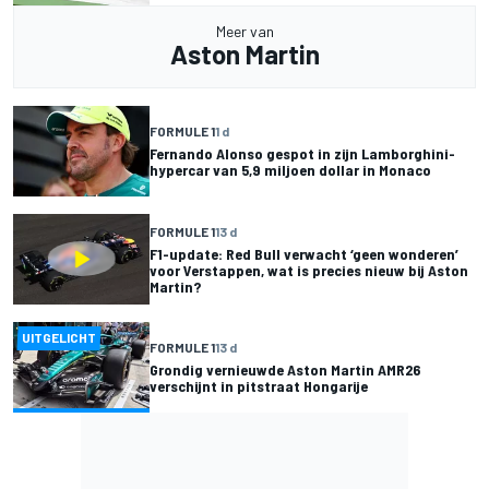
Meer van
Aston Martin
FORMULE 1
1 d
Fernando Alonso gespot in zijn Lamborghini-
hypercar van 5,9 miljoen dollar in Monaco
FORMULE 1
13 d
F1-update: Red Bull verwacht ‘geen wonderen’
voor Verstappen, wat is precies nieuw bij Aston
Martin?
UITGELICHT
FORMULE 1
13 d
Grondig vernieuwde Aston Martin AMR26
verschijnt in pitstraat Hongarije