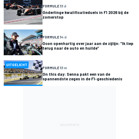
FORMULE 1
3 d
Onderlinge kwalificatieduels in F1 2026 bij de
zomerstop
FORMULE 1
4 d
Ocon openhartig over jaar aan de zijlijn: “Ik liep
terug naar de auto en huilde”
UITGELICHT
FORMULE 1
3 m
On this day: Senna pakt een van de
spannendste zeges in de F1-geschiedenis