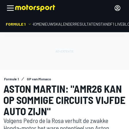
FORMULE 1
HOME
NIEUWS
KALENDER
RESULTATEN
STAND
F1 LIVEBL
Formule 1
GP van Monaco
ASTON MARTIN: "AMR26 KAN
OP SOMMIGE CIRCUITS VIJFDE
AUTO ZIJN"
Volgens Pedro de la Rosa verhult de zwakke
Honda-motor het ware potentieel van Aston