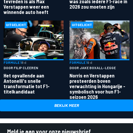
tevreden is als Max
was zoals iedere F1-race in
Verstappen weer een
2026 zou moeten zijn
winnende auto heeft
UITGELICHT
UITGELICHT
FORMULE 1
8 d
FORMULE 1
9 d
DOOR FILIP CLEEREN
DOOR JAKE BOXALL-LEGGE
Het opvallende aan
Norris en Verstappen
Antonelli's snelle
presteerden boven
transformatie tot F1-
verwachting in Hongarije -
titelkandidaat
symbolisch voor hun F1-
seizoen 2026
BEKIJK MEER
Meld je aan voor onze nieuwsbrief