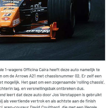
le 1-wagens Officina Caira heeft deze auto namelijk te
ijn om de Arrows A21 met chassisnummer 02. Er zelf een
et mogelijk. Het gaat om een zogenaamde 'rolling chassis'.
chterin lag, en versnellingsbak ontbreken dus.
and
leert dat deze auto door
Jos Verstappen
is gebruikt
ij als veertiende vertrok en als achtste aan de finish
cLaren-coureur David Coulthard, die met een illegale