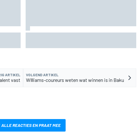
de fiets
Aston Martin onthult nieuwe limited-edition
Glenfiddich-whisky
IG ARTIKEL
VOLGEND ARTIKEL
alent vast
WIlliams-coureurs weten wat winnen is in Baku
 ALLE REACTIES EN PRAAT MEE