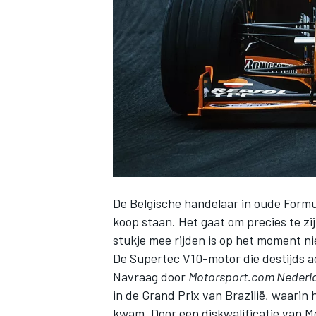
INDYCAR
De Belgische handelaar in oude Formu
koop staan. Het gaat om precies te z
stukje mee rijden is op het moment ni
De Supertec V10-motor die destijds a
WEC
DTM
Navraag door
Motorsport.com Nederl
in de Grand Prix van Brazilië, waarin h
kwam. Door een diskwalificatie van M