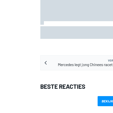
Valtteri Bottas boekt offroadsucces op 
tijdens F1-zomerstop
MEER RACEKLASSEN
VOR
Mercedes legt jong Chinees racet
BESTE REACTIES
BEKIJK