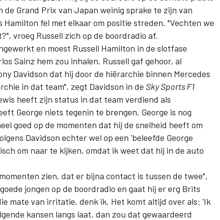
an de Grand Prix van Japan weinig sprake te zijn van
s Hamilton
fel met elkaar om positie streden. "Vechten we
t?", vroeg Russell zich op de boordradio af.
mengewerkt en
moest Russell Hamilton in de slotfase
rlos Sainz
hem zou inhalen.
Russell gaf gehoor
, al
ny Davidson dat hij door de hiërarchie binnen Mercedes
rarchie in dat team", zegt Davidson in de
Sky Sports F1
Lewis heeft zijn status in dat team verdiend als
ft George niets tegenin te brengen. George is nog
heel goed op de momenten dat hij de snelheid heeft om
 volgens Davidson echter wel op een 'beleefde George
isch om naar te kijken, omdat ik weet dat hij in de auto
omenten zien, dat er bijna contact is tussen de twee",
 goede jongen op de boordradio en gaat hij er erg Brits
 mate van irritatie, denk ik. Het komt altijd over als: 'Ik
 volgende kansen langs laat, dan zou dat gewaardeerd