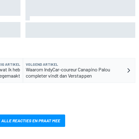
 nieuwe
F2-talent Rafael Camara reageert op Haas F1-
geruchten voor 2027
IG ARTIKEL
VOLGEND ARTIKEL
wat ik heb
Waarom IndyCar-coureur Canapino Palou
egemaakt
completer vindt dan Verstappen
 ALLE REACTIES EN PRAAT MEE