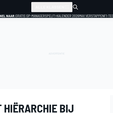
ALLE KLASSEN
NEL NAAR:
GRATIS GP-MANAGERSPEL
F1-KALENDER 2026
MAX VERSTAPPEN
F1-TE
 HIËRARCHIE BIJ