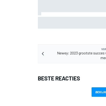
Lewis Hamilton deelt eerste foto's van
puppy Halo
MEER RACEKLASSEN
VOR
Newey: 2023 grootste succes 
me
BESTE REACTIES
BEKIJK