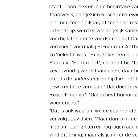
staat. Toch leek er in de beginfase v
teamwerk, aangezien Russell en
Lewi
hier nou tegen elkaar, of tegen de res
Uiteindelijk werd er wel degelijk sa
voorbij laten
om te voorkomen dat
Ca
vermoedt voormalig F1-coureur Antho
zo 'beleefd' was. "Er is zeker een hië
Podcast
. "En terecht", oordeelt hij. "
zevenvoudig wereldkampioen, daar hee
steeds de
understudy
en hij doet het 
Lewis echt te verslaan." Dat doet hij
Russell-manier': "Dat is best humorist
woedend is."
"Dat is ook waarom we de spannende m
vervolgt Davidson. "Maar dan is hij de
mee om. Dan zitten er nog lagen aan die
vind dit prima, maar als je mij er de