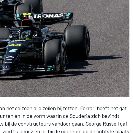
n het seizoen alle zeilen bijzetten.
Ferrari
heeft het gat
punten
en in de vorm waarin de Scuderia zich bevindt,
ts bij de constructeurs vandoor gaan.
George Russell
gaf
kst vindt, aangezien hij bij de coureurs op de
achtste plaats