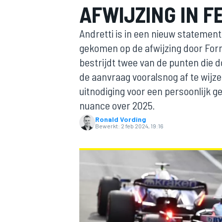
AFWIJZING IN F
Andretti is in een nieuw statement
gekomen op de afwijzing door Fo
bestrijdt twee van de punten die 
de aanvraag vooralsnog af te wijzen
uitnodiging voor een persoonlijk g
nuance over 2025.
MOTOGP
Ronald Vording
Bewerkt:
2 feb 2024, 19:16