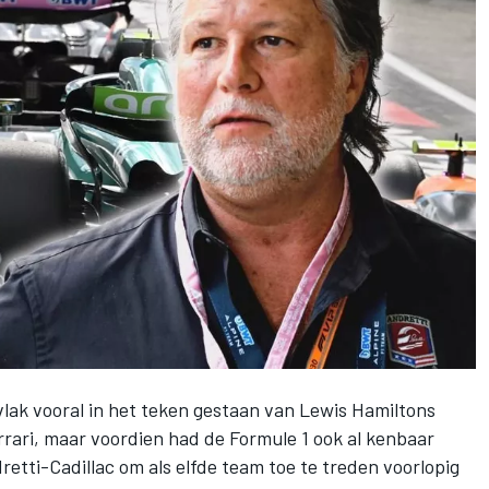
vlak vooral in het teken gestaan van Lewis Hamiltons
rrari
, maar voordien had de Formule 1 ook
al kenbaar
etti-Cadillac om als elfde team toe te treden voorlopig