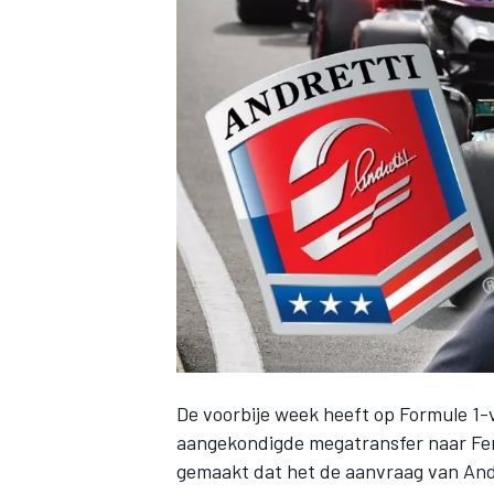
INDYCAR
De voorbije week heeft op Formule 1-
WEC
DTM
aangekondigde megatransfer naar
Fe
gemaakt dat het de aanvraag van Andr