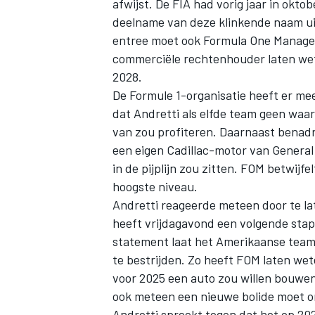
afwijst.
De FIA had vorig jaar in oktob
deelname van deze klinkende naam uit
entree moet ook Formula One Managem
commerciële rechtenhouder laten wete
2028.
De Formule 1-organisatie heeft er m
dat Andretti als elfde team geen waar
van zou profiteren. Daarnaast benad
een eigen Cadillac-motor van Genera
in de pijplijn zou zitten. FOM betwijf
hoogste niveau.
Andretti reageerde meteen door te lat
heeft vrijdagavond een volgende stap
statement laat het Amerikaanse team 
te bestrijden. Zo heeft FOM laten we
voor 2025 een auto zou willen bouwen
ook meteen een nieuwe bolide moet o
Andretti spreekt tegen dat het op 202