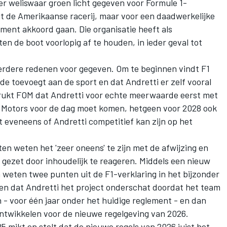
er weliswaar groen licht gegeven voor Formule 1-
 de Amerikaanse racerij, maar voor een daadwerkelijke
ent akkoord gaan. Die organisatie heeft als
n de boot voorlopig af te houden, in ieder geval tot
eerdere redenen voor gegeven
. Om te beginnen vindt F1
de toevoegt aan de sport en dat Andretti er zelf vooral
rukt FOM dat Andretti voor echte meerwaarde eerst met
l Motors voor de dag moet komen, hetgeen voor 2028 ook
elt eveneens of Andretti competitief kan zijn op het
en weten het 'zeer oneens' te zijn met de afwijzing en
 gezet door inhoudelijk te reageren. Middels een nieuw
weten twee punten uit de F1-verklaring in het bijzonder
ten dat Andretti het project onderschat doordat het team
 - voor één jaar onder het huidige reglement - en dan
ntwikkelen voor de nieuwe regelgeving van 2026.
5 mikt en stelt dat de nieuwe regels van 2026 juist het