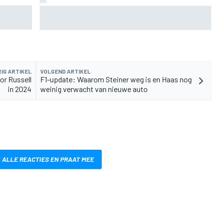
Martin
Marco Bezzecchi spreekt van 'rampzalige'
blessuretijd na ronderecord op Silverstone
IG ARTIKEL
VOLGEND ARTIKEL
or Russell
F1-update: Waarom Steiner weg is en Haas nog
in 2024
weinig verwacht van nieuwe auto
 ALLE REACTIES EN PRAAT MEE