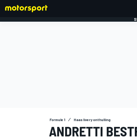
S
FORMULE 1
Formule 1
Haas livery onthulling
ANDRETTI BESTR