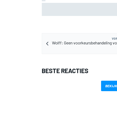
MotoGP GP van Groot-Brittannië: Jorge 
voert volledige Aprilia-voorste rij aan in
kwalificatie
VOR
Wolff: Geen voorkeursbehandeling vo
BESTE REACTIES
BEKIJK