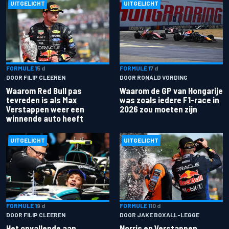
UITGELICHT
UITGELICHT
FORMULE 1
5 d
FORMULE 1
7 d
DOOR FILIP CLEEREN
DOOR RONALD VORDING
Waarom Red Bull pas
Waarom de GP van Hongarije
tevreden is als Max
was zoals iedere F1-race in
Verstappen weer een
2026 zou moeten zijn
winnende auto heeft
UITGELICHT
UITGELICHT
FORMULE 1
9 d
FORMULE 1
10 d
DOOR FILIP CLEEREN
DOOR JAKE BOXALL-LEGGE
Het opvallende aan
Norris en Verstappen