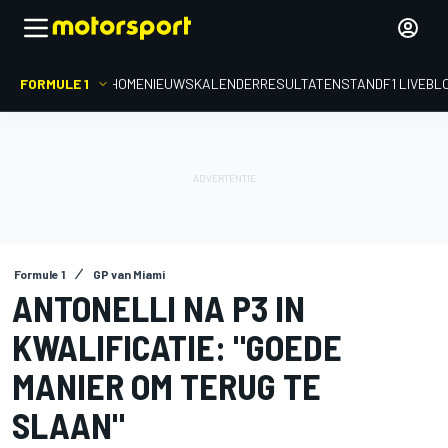
FORMULE 1
HOME
NIEUWS
KALENDER
RESULTATEN
STAND
F1 LIVEBL
Formule 1
GP van Miami
ANTONELLI NA P3 IN
KWALIFICATIE: "GOEDE
MANIER OM TERUG TE
SLAAN"