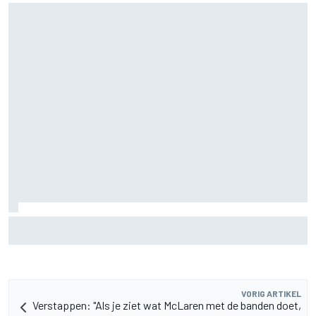
Jack Miller nadert beslissing over toekomst na MotoGP
amid Yamaha WSBK-geruchten
VORIG ARTIKEL
Verstappen: "Als je ziet wat McLaren met de banden doet,