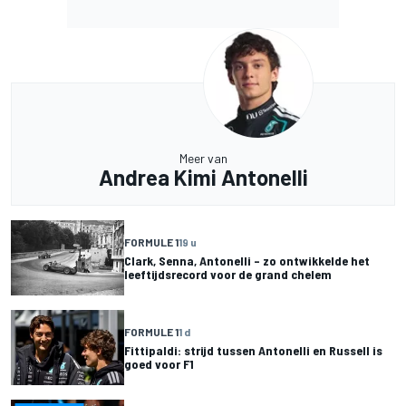
Meer van
Andrea Kimi Antonelli
FORMULE 1
19 u
Clark, Senna, Antonelli – zo ontwikkelde het
leeftijdsrecord voor de grand chelem
FORMULE 1
1 d
Fittipaldi: strijd tussen Antonelli en Russell is
goed voor F1