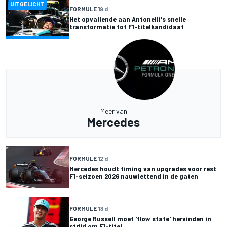
UITGELICHT
FORMULE 1
9 d
Het opvallende aan Antonelli's snelle
transformatie tot F1-titelkandidaat
Meer van
Mercedes
FORMULE 1
2 d
Mercedes houdt timing van upgrades voor rest
F1-seizoen 2026 nauwlettend in de gaten
FORMULE 1
3 d
George Russell moet 'flow state' hervinden in
strijd om F1-titel