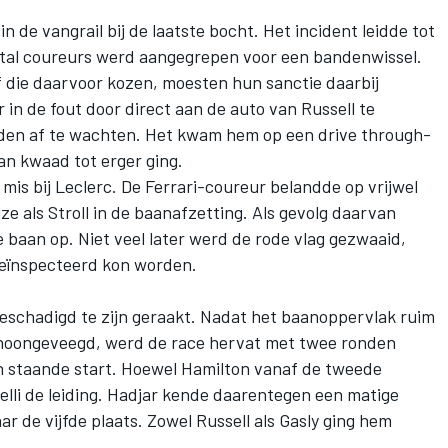
in de vangrail bij de laatste bocht. Het incident leidde tot
antal coureurs werd aangegrepen voor een bandenwissel.
f die daarvoor kozen, moesten hun sanctie daarbij
 in de fout door direct aan de auto van Russell te
onden af te wachten. Het kwam hem op een drive through-
an kwaad tot erger ging.
 mis bij Leclerc. De Ferrari-coureur belandde op vrijwel
jze als Stroll in de baanafzetting. Als gevolg daarvan
 baan op. Niet veel later werd de rode vlag gezwaaid,
 geïnspecteerd kon worden.
beschadigd te zijn geraakt. Nadat het baanoppervlak ruim
schoongeveegd, werd de race hervat met twee ronden
en staande start. Hoewel Hamilton vanaf de tweede
lli de leiding. Hadjar kende daarentegen een matige
ar de vijfde plaats. Zowel Russell als Gasly ging hem