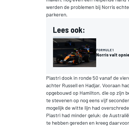
werden de problemen bij Norris echter 
parkeren.
Lees ook:
MEER RACEKLASSEN
FORMULE 1
Norris valt opni
Piastri dook in ronde 50 vanaf de vier
achter Russell en Hadjar. Vooraan ha
opgebouwd op Hamilton, die op zijn be
te stevenen op nog eens vijf seconden 
mogelijk de witte lijn had overschrede
Piastri had minder geluk: de Australië
te hebben gereden en kreeg daarvoor 