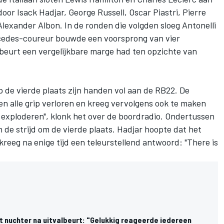
 door
Isack Hadjar
,
George Russell
,
Oscar Piastri
,
Pierre
Alexander Albon
. In de ronden die volgden sloeg Antonelli
rcedes-coureur bouwde een voorsprong van vier
 beurt een vergelijkbare marge had ten opzichte van
p de vierde plaats zijn handen vol aan de RB22. De
n alle grip verloren en kreeg vervolgens ook te maken
 exploderen", klonk het over de boordradio. Ondertussen
n de strijd om de vierde plaats. Hadjar hoopte dat het
reeg na enige tijd een teleurstellend antwoord: "There is
t nuchter na uitvalbeurt: "Gelukkig reageerde iedereen