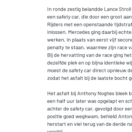
In ronde zestig belandde
Lance Stroll
een safety car, die door een groot a
Rijders met een openstaande tijdstra
inlossen. Mercedes ging daarbij echter
werken, in plaats van eerst vijf sec
penalty te staan, waarmee zijn race v
Bij de hervatting van de race ging het
dezelfde plek en op bijna identieke wi
moest de safety car direct opnieuw de
zodat het asfalt bij de laatste bocht
Het asfalt bij Anthony Noghes bleek 
een half uur later was opgelapt en 
achter de safety car, gevolgd door e
positie goed wegkwam, behield Antone
herstart en viel terug van de derde na
voorbij.