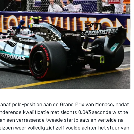
naf pole-position aan de Grand Prix van Monaco, nadat
nderende kwalificatie met slechts 0.043 seconde wist te
van een verrassende tweede startplaats en vertelde na
 seizoen weer volledig zichzelf voelde achter het stuur van