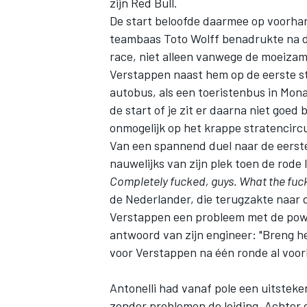
zijn Red Bull.
De start beloofde daarmee op voorh
teambaas Toto Wolff benadrukte na de
race, niet alleen vanwege de moeizam
Verstappen naast hem op de eerste sta
autobus, als een toeristenbus in Monaco
de start of je zit er daarna niet goed b
onmogelijk op het krappe stratencirc
Van een spannend duel naar de eerst
nauwelijks van zijn plek toen de rode
Completely fucked, guys. What the fuc
de Nederlander, die terugzakte naar d
Verstappen een probleem met de power
antwoord van zijn engineer: "Breng h
voor Verstappen na één ronde al voorb
Antonelli had vanaf pole een uitstek
zonder problemen de leiding. Achter d