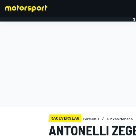
S
FORMULE 1
RACEVERSLAG
Formule 1
GP van Monaco
ANTONELLI ZEGE