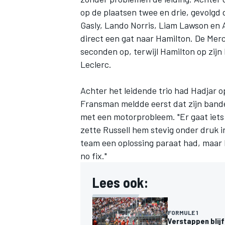
op de plaatsen twee en drie, gevolgd
Gasly
,
Lando Norris
,
Liam Lawson
en
direct een gat naar Hamilton. De Me
seconden op, terwijl Hamilton op zijn
Leclerc.
Achter het leidende trio had Hadjar o
Fransman meldde eerst dat zijn bande
met een motorprobleem. "Er gaat iets
zette Russell hem stevig onder druk i
team een oplossing paraat had, maar k
no fix."
Lees ook:
FORMULE 1
Verstappen blijf