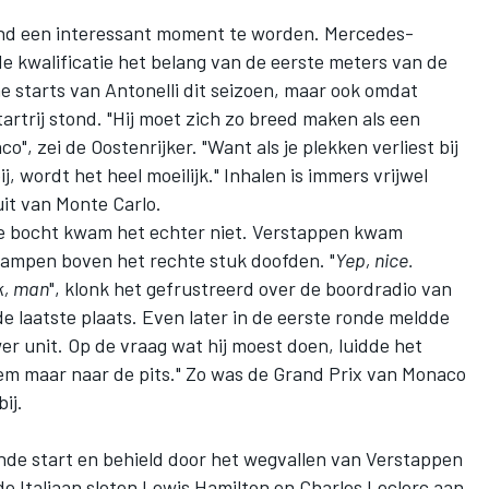
and een interessant moment te worden. Mercedes-
 kwalificatie het belang van de eerste meters van de
e starts van Antonelli dit seizoen, maar ook omdat
rtrij stond. "Hij moet zich zo breed maken als een
", zei de Oostenrijker. "Want als je plekken verliest bij
ij, wordt het heel moeilijk." Inhalen is immers vrijwel
uit van Monte Carlo.
e bocht kwam het echter niet. Verstappen kwam
 lampen boven het rechte stuk doofden. "
Yep, nice.
k, man
", klonk het gefrustreerd over de boordradio van
e laatste plaats. Even later in de eerste ronde meldde
 unit. Op de vraag wat hij moest doen, luidde het
em maar naar de pits." Zo was de Grand Prix van Monaco
ij.
ende start en behield door het wegvallen van Verstappen
e Italiaan sloten
Lewis Hamilton
en
Charles Leclerc
aan