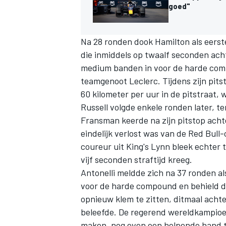
goed"
Na 28 ronden dook Hamilton als eerste
die inmiddels op twaalf seconden ach
medium banden in voor de harde comp
teamgenoot Leclerc. Tijdens zijn pit
60 kilometer per uur in de pitstraat, 
Russell volgde enkele ronden later, t
Fransman keerde na zijn pitstop ach
eindelijk verlost was van de Red Bull
coureur uit King's Lynn bleek echter 
vijf seconden straftijd kreeg.
Antonelli meldde zich na 37 ronden al
voor de harde compound en behield daa
opnieuw klem te zitten, ditmaal achte
beleefde. De regerend wereldkampioen 
maken, nog even een helpende hand te