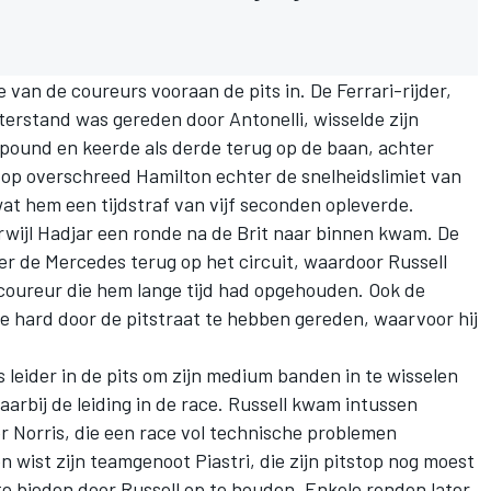
 van de coureurs vooraan de pits in. De Ferrari-rijder,
terstand was gereden door Antonelli, wisselde zijn
ound en keerde als derde terug op de baan, achter
stop overschreed Hamilton echter de snelheidslimiet van
wat hem een tijdstraf van vijf seconden opleverde.
erwijl Hadjar een ronde na de Brit naar binnen kwam. De
ter de
Mercedes
terug op het circuit, waardoor Russell
-coureur die hem lange tijd had opgehouden. Ook de
te hard door de pitstraat te hebben gereden, waarvoor hij
s leider in de pits om zijn medium banden in te wisselen
rbij de leiding in de race. Russell kwam intussen
r Norris, die een race vol technische problemen
wist zijn teamgenoot Piastri, die zijn pitstop nog moest
 bieden door Russell op te houden. Enkele ronden later