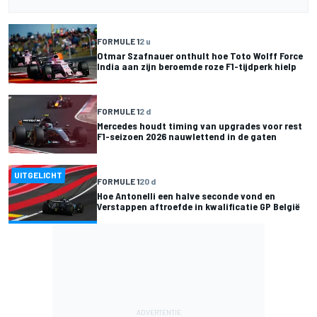
FORMULE 1
2 u
Otmar Szafnauer onthult hoe Toto Wolff Force
India aan zijn beroemde roze F1-tijdperk hielp
FORMULE 1
2 d
Mercedes houdt timing van upgrades voor rest
F1-seizoen 2026 nauwlettend in de gaten
UITGELICHT
FORMULE 1
20 d
Hoe Antonelli een halve seconde vond en
Verstappen aftroefde in kwalificatie GP België