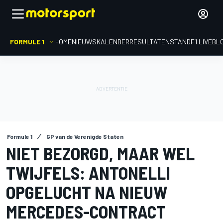
FORMULE 1
HOME
NIEUWS
KALENDER
RESULTATEN
STAND
F1 LIVEBL
Formule 1
GP van de Verenigde Staten
NIET BEZORGD, MAAR WEL
TWIJFELS: ANTONELLI
OPGELUCHT NA NIEUW
MERCEDES-CONTRACT