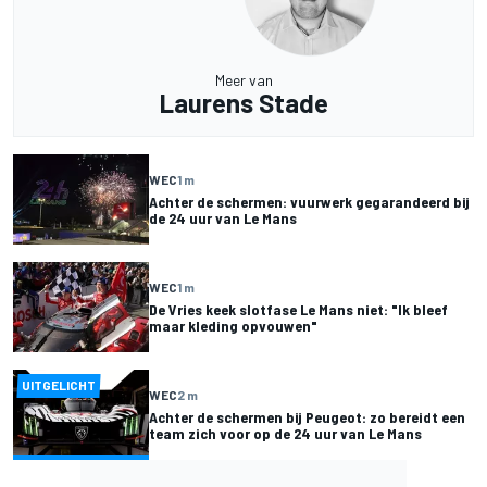
Meer van
Laurens Stade
WEC
1 m
Achter de schermen: vuurwerk gegarandeerd bij
de 24 uur van Le Mans
WEC
1 m
De Vries keek slotfase Le Mans niet: "Ik bleef
maar kleding opvouwen"
UITGELICHT
WEC
2 m
Achter de schermen bij Peugeot: zo bereidt een
team zich voor op de 24 uur van Le Mans