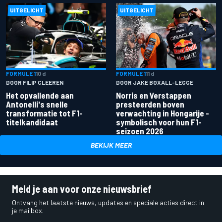
UITGELICHT
UITGELICHT
FORMULE 1
10 d
FORMULE 1
11 d
DOOR FILIP CLEEREN
DOOR JAKE BOXALL-LEGGE
Het opvallende aan
Norris en Verstappen
Antonelli's snelle
presteerden boven
transformatie tot F1-
verwachting in Hongarije -
titelkandidaat
symbolisch voor hun F1-
seizoen 2026
BEKIJK MEER
Meld je aan voor onze nieuwsbrief
Ontvang het laatste nieuws, updates en speciale acties direct in
je mailbox.