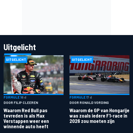
Uitgelicht
UITGELICHT
UITGELICHT
FORMULE 1
6 d
FORMULE 1
7 d
DOOR FILIP CLEEREN
DOOR RONALD VORDING
Waarom Red Bull pas
Waarom de GP van Hongarije
tevreden is als Max
was zoals iedere F1-race in
Verstappen weer een
2026 zou moeten zijn
winnende auto heeft