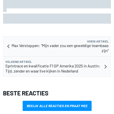
Zarco stapt drie maanden na zware blessure weer op de
motor
VORIG ARTIKEL
Max Verstappen: "Mijn vader zou een geweldige teambaas
zijn"
VOLGEND ARTIKEL
Sprintrace en kwalificatie F1 GP Amerika 2025 in Austin:
Tijd, zender en waar live kijken in Nederland
BESTE REACTIES
BEKIJK ALLE REACTIES EN PRAAT MEE