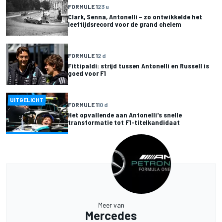
FORMULE 1
23 u
Clark, Senna, Antonelli – zo ontwikkelde het
leeftijdsrecord voor de grand chelem
FORMULE 1
2 d
Fittipaldi: strijd tussen Antonelli en Russell is
goed voor F1
UITGELICHT
FORMULE 1
10 d
Het opvallende aan Antonelli's snelle
transformatie tot F1-titelkandidaat
Meer van
Mercedes