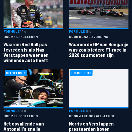
FORMULE 1
4 d
FORMULE 1
5 d
DOOR FILIP CLEEREN
DOOR RONALD VORDING
Waarom Red Bull pas
Waarom de GP van Hongarije
tevreden is als Max
was zoals iedere F1-race in
Verstappen weer een
2026 zou moeten zijn
winnende auto heeft
UITGELICHT
UITGELICHT
FORMULE 1
8 d
FORMULE 1
9 d
DOOR FILIP CLEEREN
DOOR JAKE BOXALL-LEGGE
Het opvallende aan
Norris en Verstappen
Antonelli's snelle
presteerden boven