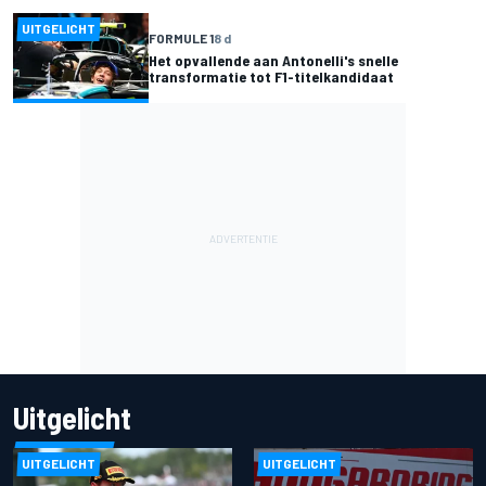
UITGELICHT
FORMULE 1
8 d
Het opvallende aan Antonelli's snelle
transformatie tot F1-titelkandidaat
Uitgelicht
UITGELICHT
UITGELICHT