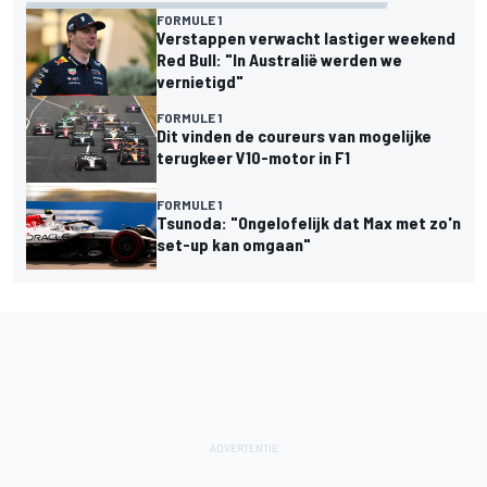
FORMULE 1
Verstappen verwacht lastiger weekend
Red Bull: "In Australië werden we
vernietigd"
FORMULE 1
Dit vinden de coureurs van mogelijke
terugkeer V10-motor in F1
FORMULE 1
Tsunoda: "Ongelofelijk dat Max met zo'n
set-up kan omgaan"