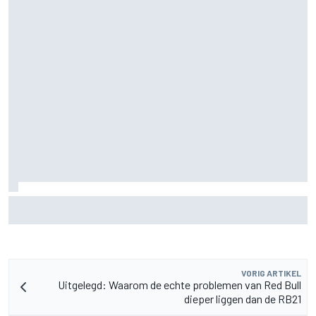
Aston Martin onthult nieuwe limited-edition Glenfiddich-
whisky
VORIG ARTIKEL
Uitgelegd: Waarom de echte problemen van Red Bull
dieper liggen dan de RB21