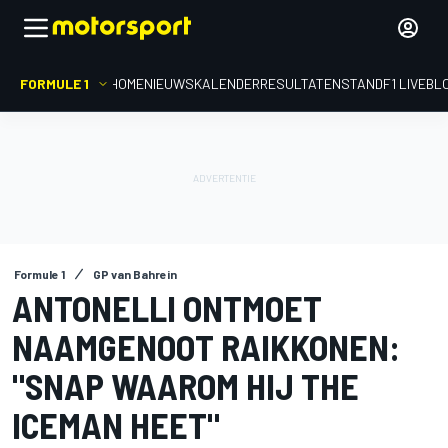
FORMULE 1
HOME
NIEUWS
KALENDER
RESULTATEN
STAND
F1 LIVEBL
Formule 1
GP van Bahrein
ANTONELLI ONTMOET
NAAMGENOOT RAIKKONEN:
"SNAP WAAROM HIJ THE
ICEMAN HEET"