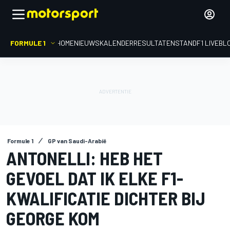
FORMULE 1
HOME
NIEUWS
KALENDER
RESULTATEN
STAND
F1 LIVEBL
Formule 1
GP van Saudi-Arabië
ANTONELLI: HEB HET
GEVOEL DAT IK ELKE F1-
KWALIFICATIE DICHTER BIJ
GEORGE KOM