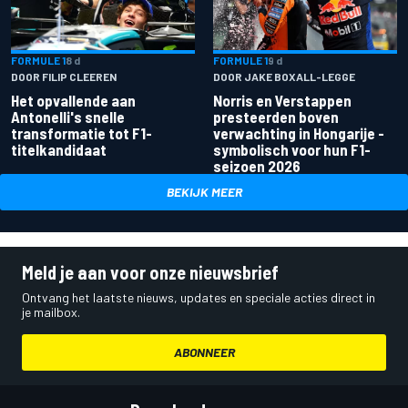
FORMULE 1
8 d
FORMULE 1
9 d
DOOR FILIP CLEEREN
DOOR JAKE BOXALL-LEGGE
Het opvallende aan
Norris en Verstappen
Antonelli's snelle
presteerden boven
transformatie tot F1-
verwachting in Hongarije -
titelkandidaat
symbolisch voor hun F1-
seizoen 2026
BEKIJK MEER
Meld je aan voor onze nieuwsbrief
Ontvang het laatste nieuws, updates en speciale acties direct in
je mailbox.
ABONNEER