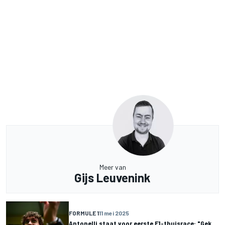
Meer van
Gijs Leuvenink
FORMULE 1
11 mei 2025
Antonelli staat voor eerste F1-thuisrace: "Gek