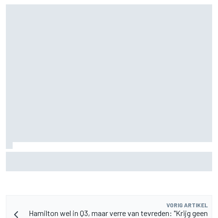
Aston Martin onthult nieuwe limited-edition Glenfiddich-
whisky
VORIG ARTIKEL
Hamilton wel in Q3, maar verre van tevreden: "Krijg geen