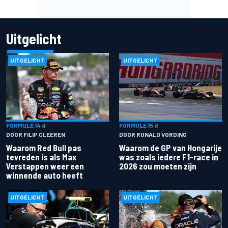
Uitgelicht
UITGELICHT
UITGELICHT
FORMULE 1
4 d
FORMULE 1
5 d
DOOR FILIP CLEEREN
DOOR RONALD VORDING
Waarom Red Bull pas
Waarom de GP van Hongarije
tevreden is als Max
was zoals iedere F1-race in
Verstappen weer een
2026 zou moeten zijn
winnende auto heeft
UITGELICHT
UITGELICHT