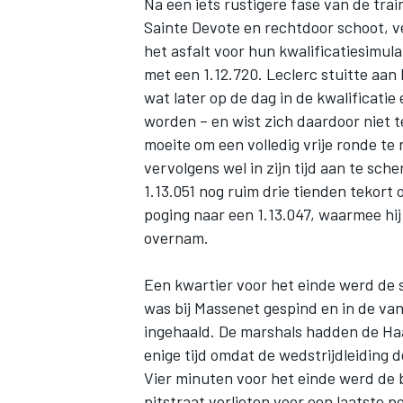
Na een iets rustigere fase van de tra
Sainte Devote en rechtdoor schoot, 
het asfalt voor hun kwalificatiesimula
met een 1.12.720. Leclerc stuitte aan 
wat later op de dag in de kwalificati
worden – en wist zich daardoor niet t
moeite om een volledig vrije ronde te 
vervolgens wel in zijn tijd aan te sch
1.13.051 nog ruim drie tienden tekort 
poging naar een 1.13.047, waarmee hij
overnam.
Een kwartier voor het einde werd de 
was bij Massenet gespind en in de van
ingehaald. De marshals hadden de Ha
enige tijd omdat de wedstrijdleiding 
Vier minuten voor het einde werd de 
pitstraat verlieten voor een laatste p