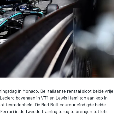
ngsdag in Monaco. De Italiaanse renstal sloot beide vrije
 Leclerc
bovenaan in VT1 en
Lewis Hamilton
aan kop in
ot tevredenheid. De Red Bull-coureur eindigde beide
 Ferrari in de tweede training terug te brengen tot iets