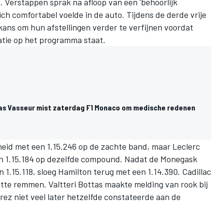
 Verstappen sprak na afloop van een 'behoorlijk
ich comfortabel voelde in de auto. Tijdens de derde vrije
kans om hun afstellingen verder te verfijnen voordat
catie op het programma staat.
as Vasseur mist zaterdag F1 Monaco om medische redenen
eid met een 1.15.246 op de zachte band, maar Leclerc
en 1.15.184 op dezelfde compound. Nadat de Monegask
 1.15.118, sloeg Hamilton terug met een 1.14.390. Cadillac
itte remmen.
Valtteri Bottas
maakte melding van rook bij
érez
niet veel later hetzelfde constateerde aan de