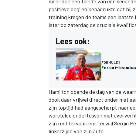
meer dan een tiende van een seconde.
positieve dag' en benadrukte dat hij z
training kregen de teams een laatste 
later op zaterdag de cruciale kwalifi
Lees ook:
FORMULE 1
Ferrari-teamba
Hamilton opende de dag van de waarh
dook daar vrijwel direct onder met e
zijn toptijd had aangescherpt naar een
worstelde ondertussen met oververh
zijn rechtervoorrem, terwijl
Sergio P
linkerzijde van zijn auto.