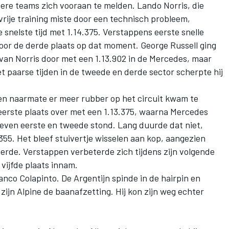
ere teams zich vooraan te melden.
Lando Norris
, die
vrije training miste door een technisch probleem,
snelste tijd met 1.14.375. Verstappens eerste snelle
voor de derde plaats op dat moment.
George Russell
ging
van Norris door met een 1.13.902 in de
Mercedes
, maar
 Met paarse tijden in de tweede en derde sector scherpte hij
.
en naarmate er meer rubber op het circuit kwam te
erste plaats over met een 1.13.375, waarna Mercedes
s even eerste en tweede stond. Lang duurde dat niet,
55. Het bleef stuivertje wisselen aan kop, aangezien
eerde. Verstappen verbeterde zich tijdens zijn volgende
 vijfde plaats innam.
anco Colapinto
. De Argentijn spinde in de hairpin en
 zijn
Alpine
de baanafzetting. Hij kon zijn weg echter