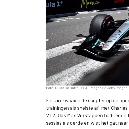
INDYCAR
Foto: Guido De Bortoli / LAT Images via Getty Images
Ferrari
zwaaide de scepter op de openi
trainingen als snelste af, met
Charles
WEC
DTM
VT2. Ook
Max Verstappen
had reden t
sessies als derde en wist het gat naar