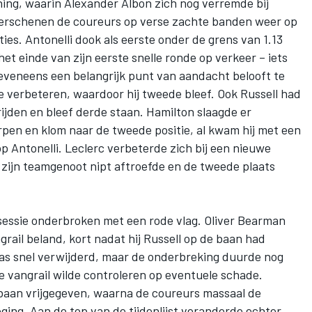
ining, waarin
Alexander Albon
zich nog verremde bij
verschenen de coureurs op verse zachte banden weer op
ties. Antonelli dook als eerste onder de grens van 1.13
het einde van zijn eerste snelle ronde op verkeer – iets
e eveneens een belangrijk punt van aandacht belooft te
e verbeteren, waardoor hij tweede bleef. Ook Russell had
rijden en bleef derde staan. Hamilton slaagde er
erpen en klom naar de tweede positie, al kwam hij met een
op Antonelli. Leclerc verbeterde zich bij een nieuwe
 zijn teamgenoot nipt aftroefde en de tweede plaats
sessie onderbroken met een rode vlag.
Oliver Bearman
grail beland, kort nadat hij Russell op de baan had
as snel verwijderd, maar de onderbreking duurde nog
de vangrail wilde controleren op eventuele schade.
baan vrijgegeven, waarna de coureurs massaal de
oging. Aan de top van de tijdenlijst veranderde echter