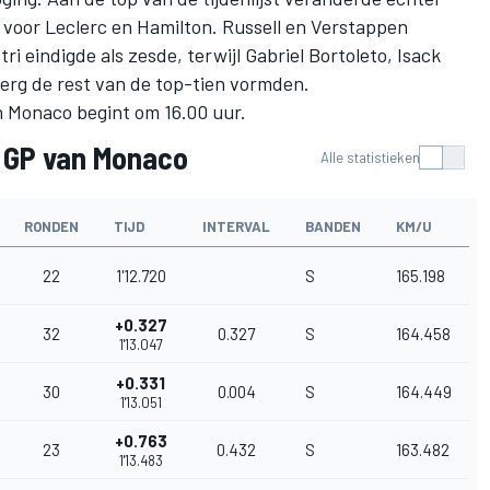
e, voor Leclerc en Hamilton. Russell en Verstappen
tri
eindigde als zesde, terwijl
Gabriel Bortoleto
,
Isack
erg
de rest van de top-tien vormden.
n Monaco begint om 16.00 uur.
1 GP van Monaco
Alle statistieken
RONDEN
TIJD
INTERVAL
BANDEN
KM/U
22
1'12.720
S
165.198
+0.327
32
0.327
S
164.458
1'13.047
+0.331
30
0.004
S
164.449
1'13.051
+0.763
23
0.432
S
163.482
1'13.483