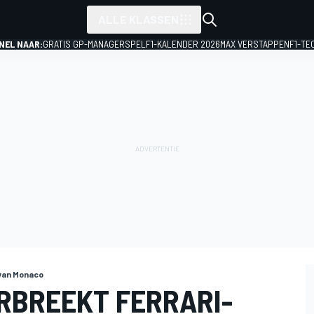
ALLE KLASSEN
NEL NAAR:
GRATIS GP-MANAGERSPEL
F1-KALENDER 2026
MAX VERSTAPPEN
F1-TE
van Monaco
RBREEKT FERRARI-