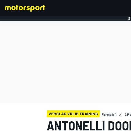
S
FORMULE 1
VERSLAG VRIJE TRAINING
Formule 1
GP 
ANTONELLI DOO