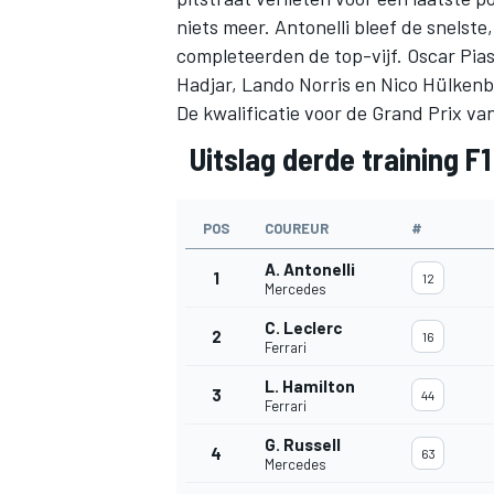
niets meer. Antonelli bleef de snelst
completeerden de top-vijf.
Oscar Pias
Hadjar
, Lando Norris en
Nico Hülkenb
De kwalificatie voor de Grand Prix va
Uitslag derde training F
MEER RACEKLASSEN
POS
COUREUR
#
A. Antonelli
1
12
Mercedes
C. Leclerc
2
16
Ferrari
L. Hamilton
3
44
Ferrari
G. Russell
4
63
Mercedes