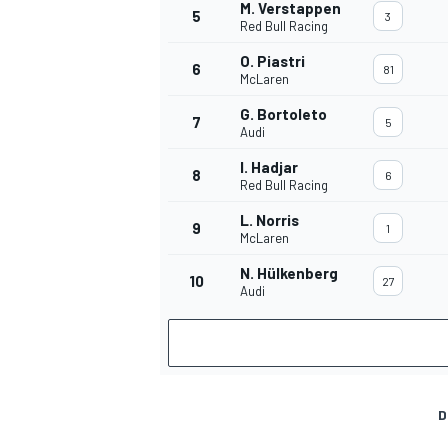
M. Verstappen
5
3
Red Bull Racing
O. Piastri
6
81
McLaren
G. Bortoleto
7
5
Audi
I. Hadjar
8
6
Red Bull Racing
L. Norris
9
1
McLaren
N. Hülkenberg
10
27
Audi
D