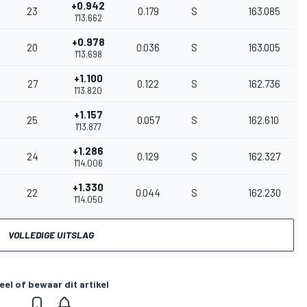
+0.942
23
0.179
S
163.085
1'13.662
+0.978
20
0.036
S
163.005
1'13.698
+1.100
27
0.122
S
162.736
1'13.820
+1.157
25
0.057
S
162.610
1'13.877
+1.286
24
0.129
S
162.327
1'14.006
+1.330
22
0.044
S
162.230
1'14.050
VOLLEDIGE UITSLAG
eel of bewaar dit artikel