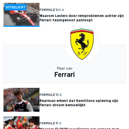
UITGELICHT
FORMULE 1
24 d
Waarom Leclerc door remproblemen achter zijn
Ferrari-teamgenoot aanloopt
Meer van
Ferrari
FORMULE 1
3 d
Bearman erkent dat Hamiltons opleving zijn
Ferrari-droom bemoeilijkt
FORMULE 1
7 d
Waarom F1 2026 voor Ferrari een seizoen met