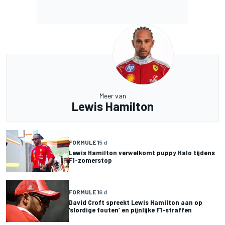
Meer van
Lewis Hamilton
FORMULE 1
5 d
Lewis Hamilton verwelkomt puppy Halo tijdens
F1-zomerstop
FORMULE 1
6 d
David Croft spreekt Lewis Hamilton aan op
‘slordige fouten’ en pijnlijke F1-straffen