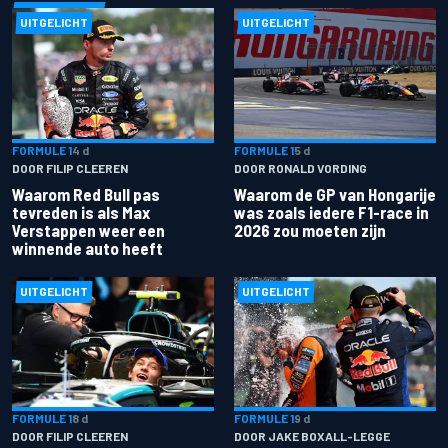
UITGELICHT
UITGELICHT
FORMULE 1
4 d
FORMULE 1
5 d
DOOR FILIP CLEEREN
DOOR RONALD VORDING
Waarom Red Bull pas
Waarom de GP van Hongarije
tevreden is als Max
was zoals iedere F1-race in
Verstappen weer een
2026 zou moeten zijn
winnende auto heeft
UITGELICHT
UITGELICHT
FORMULE 1
8 d
FORMULE 1
9 d
DOOR FILIP CLEEREN
DOOR JAKE BOXALL-LEGGE