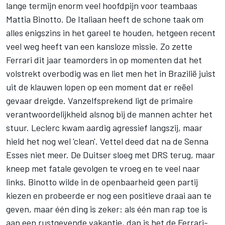
lange termijn enorm veel hoofdpijn voor teambaas
Mattia Binotto. De Italiaan heeft de schone taak om
alles enigszins in het gareel te houden, hetgeen recent
veel weg heeft van een kansloze missie. Zo zette
Ferrari
dit jaar teamorders in op momenten dat het
volstrekt overbodig was en liet men het in Brazilië juist
uit de klauwen lopen op een moment dat er reëel
gevaar dreigde. Vanzelfsprekend ligt de primaire
verantwoordelijkheid alsnog bij de mannen achter het
stuur. Leclerc kwam aardig agressief langszij, maar
hield het nog wel 'clean'. Vettel deed dat na de Senna
Esses niet meer. De Duitser sloeg met DRS terug, maar
kneep met fatale gevolgen te vroeg en te veel naar
links. Binotto wilde in de openbaarheid geen partij
kiezen en probeerde er nog een positieve draai aan te
geven, maar één ding is zeker: als één man rap toe is
aan een rustgevende vakantie, dan is het de Ferrari-