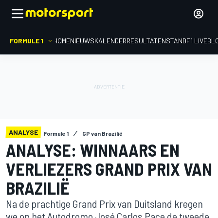
FORMULE 1
HOME
NIEUWS
KALENDER
RESULTATEN
STAND
F1 LIVEBL
ANALYSE
Formule 1
GP van Brazilië
ANALYSE: WINNAARS EN
VERLIEZERS GRAND PRIX VAN
BRAZILIË
Na de prachtige Grand Prix van Duitsland kregen
we op het Autodromo José Carlos Pace de tweede