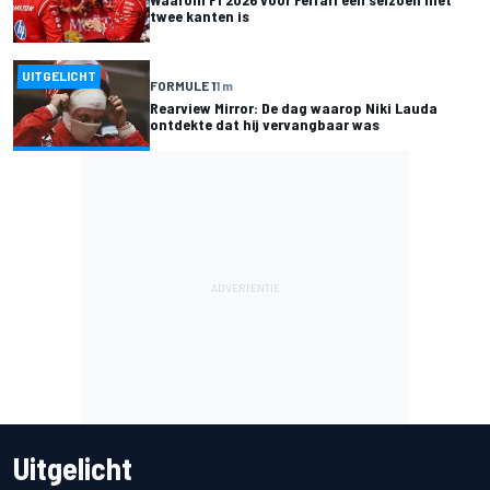
twee kanten is
UITGELICHT
FORMULE 1
1 m
Rearview Mirror: De dag waarop Niki Lauda
ontdekte dat hij vervangbaar was
Uitgelicht