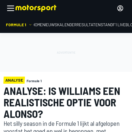
FORMULE 1
HOME
NIEUWS
KALENDER
RESULTATEN
STAND
F1 LIVEBL
ANALYSE
Formule 1
ANALYSE: IS WILLIAMS EEN
REALISTISCHE OPTIE VOOR
ALONSO?
Het silly season in de Formule 1 lijkt al afgelopen
voordat het goed en wel is begonnen, met