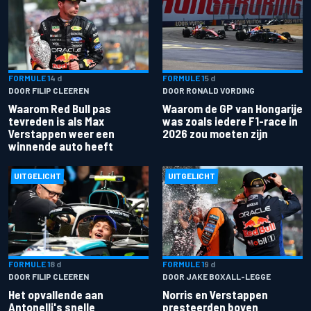
FORMULE 1
4 d
FORMULE 1
5 d
DOOR FILIP CLEEREN
DOOR RONALD VORDING
Waarom Red Bull pas
Waarom de GP van Hongarije
tevreden is als Max
was zoals iedere F1-race in
Verstappen weer een
2026 zou moeten zijn
winnende auto heeft
UITGELICHT
UITGELICHT
FORMULE 1
8 d
FORMULE 1
9 d
DOOR FILIP CLEEREN
DOOR JAKE BOXALL-LEGGE
Het opvallende aan
Norris en Verstappen
Antonelli's snelle
presteerden boven