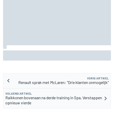
Waarom Aston Martin ondanks alles aantrekkelijk blijft op
de F1-rijdersmarkt
VORIG ARTIKEL
Renault sprak met McLaren: "Drie klanten onmogelijk"
VOLGEND ARTIKEL
Raikkonen bovenaan na derde training in Spa, Verstappen
opnieuw vierde