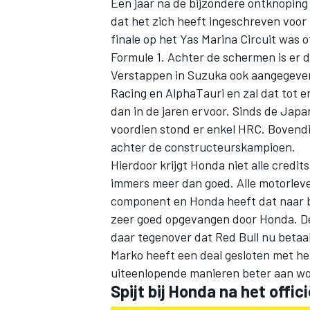
Een jaar
na de bijzondere ontknoping
dat het zich heeft ingeschreven voor
finale op het Yas Marina Circuit was o
Formule 1. Achter de schermen is er d
Verstappen
in Suzuka ook aangegeven
Racing
en
AlphaTauri
en zal dat tot e
dan in de jaren ervoor. Sinds de Japa
voordien stond er enkel HRC. Bovendien
achter de constructeurskampioen.
Hierdoor krijgt Honda niet alle credi
immers meer dan goed. Alle motorlev
component en Honda heeft dat naar b
zeer goed opgevangen door Honda. De c
daar tegenover dat Red Bull nu betaa
Marko heeft een deal gesloten met het
uiteenlopende manieren beter aan w
Spijt bij Honda na het offici