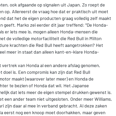
goten, ook afgaande op signalen uit Japan. Zo roept de
 op. Allereerst de vraag hoe dat er praktisch uit moet
end dat het de eigen producten graag volledig zelf maakt
en geeft. Marko zei eerder dit jaar treffend: "De Honda-
ls er iets mee is, mogen alleen Honda-mensen die
 de volledige motorfaciliteit die Red Bull in Milton
dure krachten die Red Bull heeft aangetrokken? Het
 veel meer in staat dan alleen kant-en-klare Honda-
t vertrek van Honda al een andere afslag genomen,
t doel is. Een compromis kan zijn dat Red Bull
motor maakt (waarover later meer) en Honda de
hter te bezien of Honda dat wil. Het Japanse
ijk dat iets meer de eigen stempel drukken gewenst is.
t een ander team niet uitgesloten. Onder meer
Williams
,
 zijn daar al mee in verband gebracht. Al deze zaken
da eerst nog een knoop moet doorhakken, maar geven