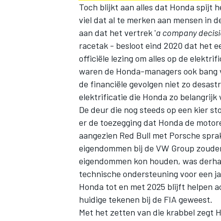
Toch blijkt aan alles dat Honda spijt 
viel dat al te merken aan mensen in d
aan dat het vertrek '
a company decis
racetak - besloot eind 2020 dat het ee
officiële lezing om alles op de elektri
waren de Honda-managers ook bang v
de financiële gevolgen niet zo desastr
elektrificatie die Honda zo belangrijk 
De deur die nog steeds op een kier st
er de toezegging dat Honda de motore
aangezien Red Bull met Porsche spra
eigendommen bij de VW Group zouden 
eigendommen kon houden, was derhalve
technische ondersteuning voor een j
Honda tot en met 2025 blijft helpen a
huidige tekenen bij de FIA geweest.
Met het zetten van die krabbel zegt 