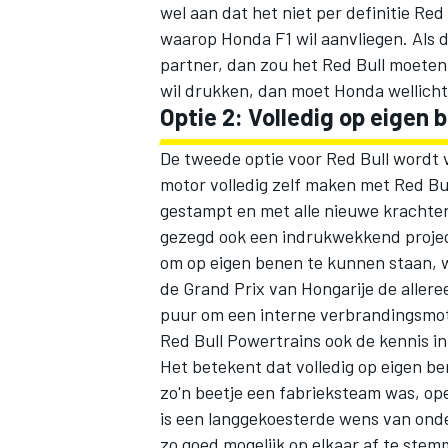
wel aan dat het niet per definitie Red 
waarop Honda F1 wil aanvliegen. Als d
partner, dan zou het Red Bull moeten
wil drukken, dan moet Honda wellich
Optie 2: Volledig op eigen
De tweede optie voor Red Bull wordt 
motor volledig zelf maken met Red Bull
gestampt en met alle nieuwe krachten 
gezegd ook een indrukwekkend project 
om op eigen benen te kunnen staan, w
de Grand Prix van Hongarije de allere
puur om een interne verbrandingsmoto
Red Bull Powertrains ook de kennis i
Het betekent dat volledig op eigen b
zo'n beetje een fabrieksteam was, oper
is een langgekoesterde wens van ond
zo goed mogelijk op elkaar af te stem