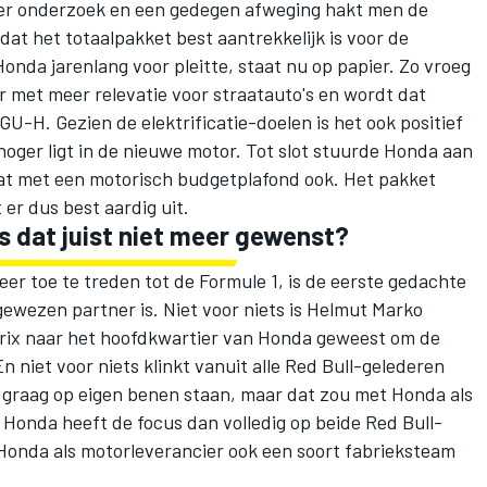
er onderzoek en een gedegen afweging hakt men de
dat het totaalpakket best aantrekkelijk is voor de
nda jarenlang voor pleitte, staat nu op papier. Zo vroeg
met meer relevatie voor straatauto's en wordt dat
GU-H. Gezien de elektrificatie-doelen is het ook positief
oger ligt in de nieuwe motor. Tot slot stuurde Honda aan
at met een motorisch budgetplafond ook. Het pakket
er dus best aardig uit.
is dat juist niet meer gewenst?
er toe te treden tot de Formule 1, is de eerste gedachte
gewezen partner is. Niet voor niets is Helmut Marko
rix naar het hoofdkwartier van Honda geweest om de
 niet voor niets klinkt vanuit alle Red Bull-gelederen
l graag op eigen benen staan, maar dat zou met Honda als
. Honda heeft de focus dan volledig op beide Red Bull-
Honda als motorleverancier ook een soort fabrieksteam