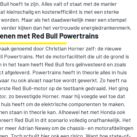
Bull hoeft te zijn. Alles valt of staat met de manier
at kleinschalig en kostenefficiënt is met een sterke
 worden. Maar als het daadwerkelijk meer een stempel
t verder kijken dan het vertrouwde energiedrankenmerk.
 benen met Red Bull Powertrains
vaak genoemd door Christian Horner zelf: de nieuwe
 Powertrains. Met de motorfaciliteit die uit de grond is
in het team heeft Red Bull fors geïnvesteerd en zoals
afgeleverd. Powertrains heeft in theorie alles in huis
aar nu ook alvast naartoe wordt gewerkt. Zo heeft na
erste Red Bull-motor op de testbank gedraaid. Het ging
r, zo bevestigde Horner, maar hij voegde wel toe dat
n huis heeft om de elektrische componenten te maken.
enen staan in theorie kan. Alhoewel het met Honda ook
eert Red Bull in dit scenario volledig onafhankelijk. Het
er meer Adrian Newey om de chassis- en motorafdelingen
men. Toch schuilt hier ook een risico. Want hoe state-of-