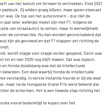
heeft van het besluit om formeel te vertrekken. Eind 2021
e paddock. Zij wilden graag blijven, maar gaven steevast
ion
' was. De top van het autoconcern - dus niet de
n jaar later welletjes moest zijn met F1. Volgens de
ficatie van straatauto's te zetten, maar in werkelijkheid
oor de coronacrisis. Nu kan worden geconcludeerd dat
eus zijn als gevreesd en dat F1 stappen zet richting de
vindt.
ond, wordt stapje voor stapje verder geopend. Eerst was
n tot en met 2025 nog blijft maken. Dat was logisch,
k en Honda doodsbang was dat de intellectuele
belanden. Een deal waarbij Honda de intellectuele
 verstandig. In eerste instantie hoorde er bij die deal
aar, maar na de Hongaarse Grand Prix werd bekend dat
chter de schermen. Het is een tweede stap richting het
Honda vooral bedenktijd te kopen over het