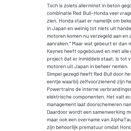
Toch is zoiets allerminst in beton ge
combinatie Red Bull-Honda veel vragen
zien. Honda staat er namelijk om bek
in Japan en weinig tot niets uit hand
motoren komen nu verzegeld aan en a
aanraken." Maar wat gebeurt er dan met
Keynes heeft opgebouwd en met alle 
MEER RACEKLASSEN
project dat er inmiddels staat, is tot
motoren uit Japan in beheer nemen.
Simpel gezegd heeft Red Bull door he
eentje waarbij zelfvoorzienend zijn he
Powertrains de interne verbrandings
elektrische componenten. Het valt ec
management laat doorschemeren namel
Daardoor wordt een samenwerking me
maar ook een overname van AlphaTauri
zijn behoorlijk prematuur omdat Hon