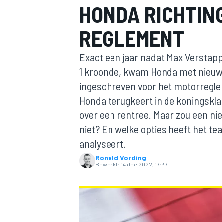
HONDA RICHTING
REGLEMENT
Exact een jaar nadat Max Verstap
1 kroonde, kwam Honda met nieuws
ingeschreven voor het motorregle
Honda terugkeert in de koningskla
MOTOGP
over een rentree. Maar zou een nieu
niet? En welke opties heeft het 
analyseert.
Ronald Vording
Bewerkt:
14 dec 2022, 17:37