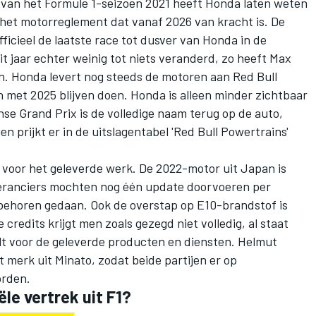
 van het Formule 1-seizoen 2021
heeft Honda laten weten
 het motorreglement dat vanaf 2026 van kracht is. De
fficieel de laatste race tot dusver van Honda in de
it jaar echter weinig tot niets veranderd, zo heeft
Max
. Honda levert nog steeds de motoren aan
Red Bull
n met 2025 blijven doen. Honda is alleen minder zichtbaar
nse Grand Prix is de volledige naam terug op de auto,
 prijkt er in de uitslagentabel 'Red Bull Powertrains'
ts voor het geleverde werk. De 2022-motor uit Japan is
eranciers mochten nog één update doorvoeren per
ehoren gedaan. Ook de overstap op E10-brandstof is
redits krijgt men zoals gezegd niet volledig, al staat
lt voor de geleverde producten en diensten. Helmut
 merk uit Minato, zodat beide partijen er op
orden.
ële vertrek uit F1?