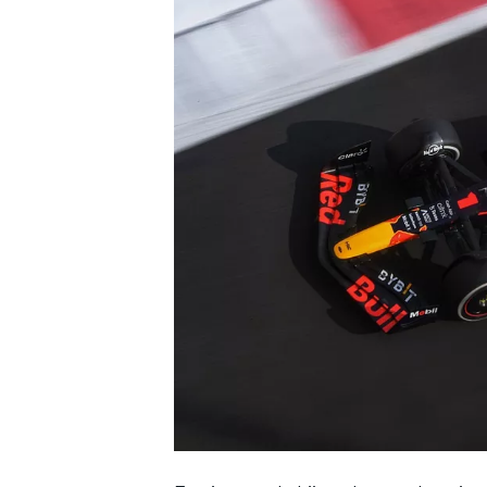
INDYCAR
WEC
DTM