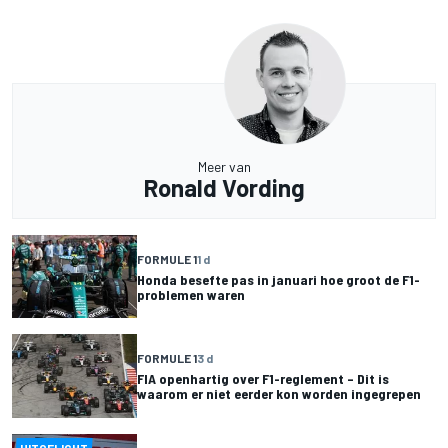
Meer van
Ronald Vording
FORMULE 1
1 d
Honda besefte pas in januari hoe groot de F1-
problemen waren
FORMULE 1
3 d
FIA openhartig over F1-reglement – Dit is
waarom er niet eerder kon worden ingegrepen
UITGELICHT