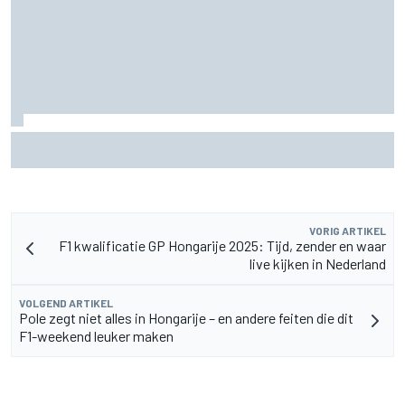
Aston Martin onthult nieuwe limited-edition Glenfiddich-
whisky
VORIG ARTIKEL
F1 kwalificatie GP Hongarije 2025: Tijd, zender en waar
live kijken in Nederland
VOLGEND ARTIKEL
Pole zegt niet alles in Hongarije – en andere feiten die dit
F1-weekend leuker maken