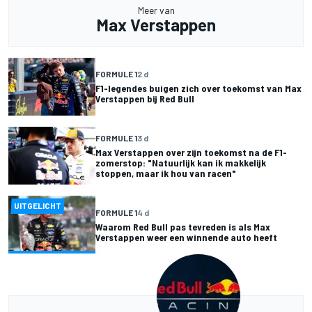
Meer van
Max Verstappen
FORMULE 1
2 d
F1-legendes buigen zich over toekomst van Max
Verstappen bij Red Bull
FORMULE 1
3 d
Max Verstappen over zijn toekomst na de F1-
zomerstop: "Natuurlijk kan ik makkelijk
stoppen, maar ik hou van racen"
UITGELICHT
FORMULE 1
4 d
Waarom Red Bull pas tevreden is als Max
Verstappen weer een winnende auto heeft