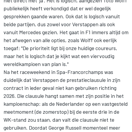
niet direct met 'ja'. Het is logisch, aangezien Toto Wolff
publiekelijk heeft verkondigd dat er wel degelijk
gesprekken gaande waren. Ook dat is logisch vanuit
beide partijen, dus zowel voor Verstappen als ook
vanuit
Mercedes
gezien. Het gaat in F1 immers altijd om
het afwegen van alle opties, zoals Wolff ook eerlijk
toegaf: "De prioriteit ligt bij onze huidige coureurs,
maar het is logisch dat je kijkt wat een viervoudig
wereldkampioen van plan is."
Na het raceweekend in Spa-Francorchamps was
duidelijk dat Verstappen
de prestatieclausule in zijn
contract in ieder geval niet kan gebruiken richting
2026
. Die clausule hangt samen met zijn positie in het
kampioenschap: als de Nederlander op een vastgesteld
meetmoment (de zomerstop) bij de eerste drie in de
WK-stand
zou staan, dan valt die clausule niet te
gebruiken. Doordat
George Russell
momenteel meer