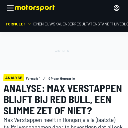
FORMULE 1
HOME
NIEUWS
KALENDER
RESULTATEN
STAND
F1 LIVEBL
ANALYSE
Formule 1
GP van Hongarije
ANALYSE: MAX VERSTAPPEN
BLIJFT BIJ RED BULL, EEN
SLIMME ZET OF NIET?
Max Verstappen heeft in Hongarije alle (laatste)
twijfel weggenomen door te bevestigen dat hij ook