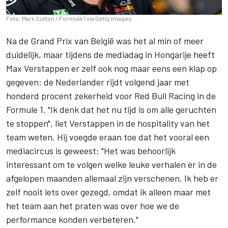
Foto: Mark Sutton / Formula 1 via Getty Images
Na de Grand Prix van België was het al min of meer
duidelijk, maar tijdens de mediadag in Hongarije heeft
Max Verstappen
er zelf ook nog maar eens een klap op
gegeven: de Nederlander rijdt volgend jaar met
honderd procent zekerheid voor
Red Bull Racing
in de
Formule 1. "Ik denk dat het nu tijd is om alle geruchten
te stoppen", liet Verstappen in de hospitality van het
team weten. Hij voegde eraan toe dat het vooral een
mediacircus is geweest: "Het was behoorlijk
interessant om te volgen welke leuke verhalen er in de
afgelopen maanden allemaal zijn verschenen. Ik heb er
zelf nooit iets over gezegd, omdat ik alleen maar met
het team aan het praten was over hoe we de
performance konden verbeteren."