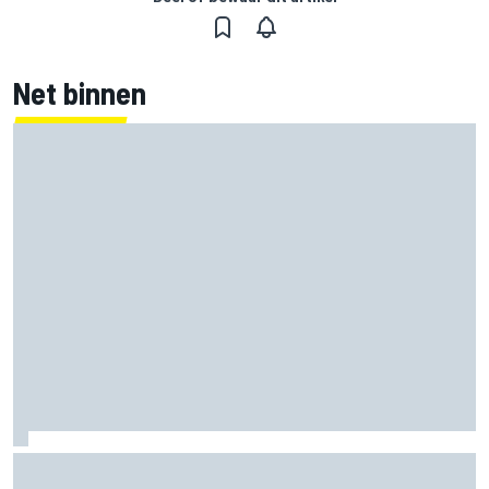
Net binnen
Marco Bezzecchi tempert verwachtingen voor Britse GP:
‘Ik ben nog niet 100%’