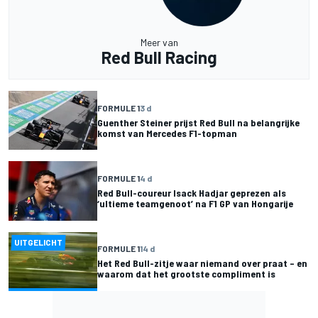
Meer van
Red Bull Racing
FORMULE 1
3 d
Guenther Steiner prijst Red Bull na belangrijke
komst van Mercedes F1-topman
FORMULE 1
4 d
Red Bull-coureur Isack Hadjar geprezen als
‘ultieme teamgenoot’ na F1 GP van Hongarije
UITGELICHT
FORMULE 1
14 d
Het Red Bull-zitje waar niemand over praat – en
waarom dat het grootste compliment is