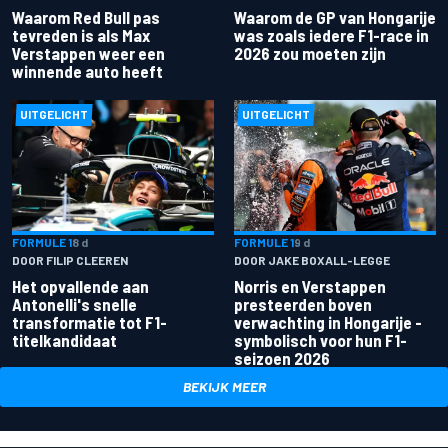
Waarom Red Bull pas
Waarom de GP van Hongarije
tevreden is als Max
was zoals iedere F1-race in
Verstappen weer een
2026 zou moeten zijn
winnende auto heeft
UITGELICHT
UITGELICHT
FORMULE 1
8 d
FORMULE 1
9 d
DOOR FILIP CLEEREN
DOOR JAKE BOXALL-LEGGE
Het opvallende aan
Norris en Verstappen
Antonelli's snelle
presteerden boven
transformatie tot F1-
verwachting in Hongarije -
titelkandidaat
symbolisch voor hun F1-
seizoen 2026
BEKIJK MEER