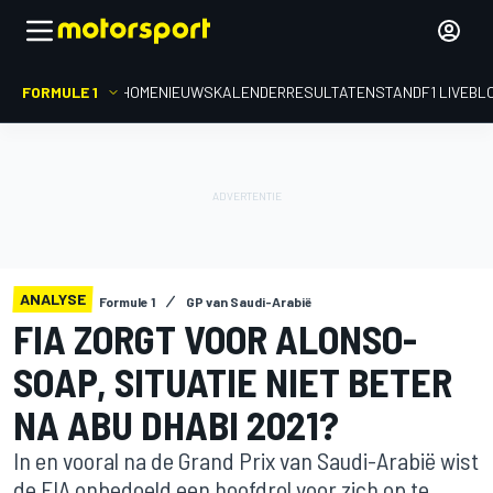
FORMULE 1
HOME
NIEUWS
KALENDER
RESULTATEN
STAND
F1 LIVEBL
ANALYSE
Formule 1
GP van Saudi-Arabië
FIA ZORGT VOOR ALONSO-
SOAP, SITUATIE NIET BETER
NA ABU DHABI 2021?
In en vooral na de Grand Prix van Saudi-Arabië wist
de FIA onbedoeld een hoofdrol voor zich op te