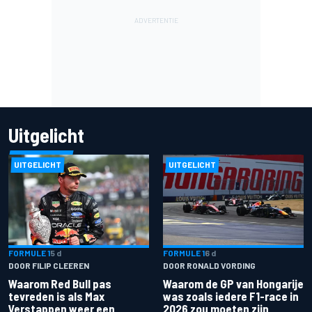
Uitgelicht
UITGELICHT
UITGELICHT
FORMULE 1
5 d
FORMULE 1
6 d
DOOR FILIP CLEEREN
DOOR RONALD VORDING
Waarom Red Bull pas
Waarom de GP van Hongarije
tevreden is als Max
was zoals iedere F1-race in
Verstappen weer een
2026 zou moeten zijn