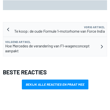
MotoGP Grand Prix van Groot-Brittannië 2026: tijden,
uitzending en meer
VORIG ARTIKEL
Te koop: de oude Formule 1-motorhome van Force India
VOLGEND ARTIKEL
Hoe Mercedes de verandering van F1-wagenconcept
aanpakt
BESTE REACTIES
BEKIJK ALLE REACTIES EN PRAAT MEE