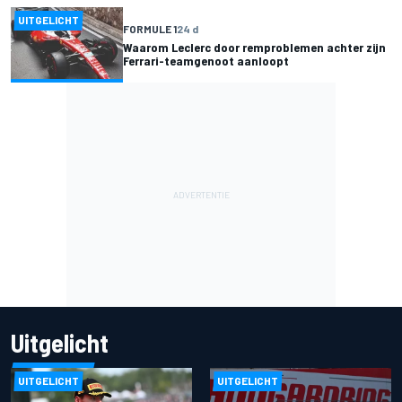
UITGELICHT
FORMULE 1
24 d
Waarom Leclerc door remproblemen achter zijn
Ferrari-teamgenoot aanloopt
Uitgelicht
UITGELICHT
UITGELICHT