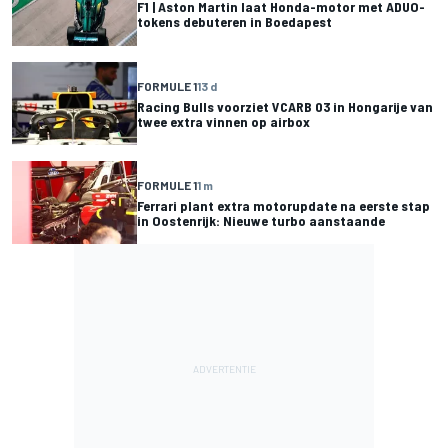
F1 | Aston Martin laat Honda-motor met ADUO-
tokens debuteren in Boedapest
FORMULE 1
13 d
Racing Bulls voorziet VCARB 03 in Hongarije van
twee extra vinnen op airbox
FORMULE 1
1 m
Ferrari plant extra motorupdate na eerste stap
in Oostenrijk: Nieuwe turbo aanstaande