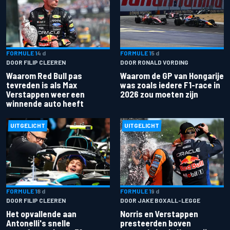
FORMULE 1
4 d
FORMULE 1
5 d
DOOR FILIP CLEEREN
DOOR RONALD VORDING
Waarom Red Bull pas
Waarom de GP van Hongarije
tevreden is als Max
was zoals iedere F1-race in
Verstappen weer een
2026 zou moeten zijn
winnende auto heeft
UITGELICHT
UITGELICHT
FORMULE 1
8 d
FORMULE 1
9 d
DOOR FILIP CLEEREN
DOOR JAKE BOXALL-LEGGE
Het opvallende aan
Norris en Verstappen
Antonelli's snelle
presteerden boven