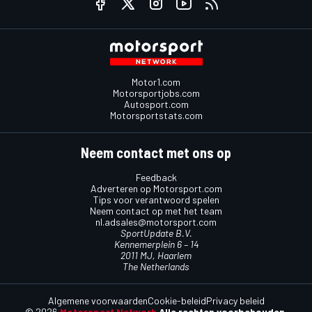
Motor1.com
Motorsportjobs.com
Autosport.com
Motorsportstats.com
Neem contact met ons op
Feedback
Adverteren op Motorsport.com
Tips voor verantwoord spelen
Neem contact op met het team
nl.adsales@motorsport.com
SportUpdate B.V.
Kennemerplein 6 – 14
2011 MJ, Haarlem
The Netherlands
Algemene voorwaarden
Cookie-beleid
Privacy beleid
© 2026
Motorsport Network
Alle rechten voorbehouden.