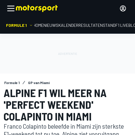
FORMULE 1
HOME
NIEUWS
KALENDER
RESULTATEN
STAND
F1 LIVEBL
Formule 1
GP van Miami
ALPINE F1 WIL MEER NA
'PERFECT WEEKEND'
COLAPINTO IN MIAMI
Franco Colapinto beleefde in Miami zijn sterkste
F1-weekend tot nu toe. Alpine ziet vooruitgang,