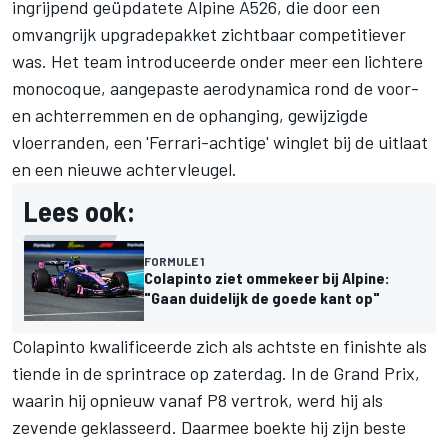
ingrijpend geüpdatete Alpine A526, die door een
omvangrijk upgradepakket zichtbaar competitiever
was. Het team introduceerde onder meer een lichtere
monocoque, aangepaste aerodynamica rond de voor-
en achterremmen en de ophanging, gewijzigde
vloerranden, een 'Ferrari-achtige' winglet bij de uitlaat
en een nieuwe achtervleugel.
Lees ook:
FORMULE 1
Colapinto ziet ommekeer bij Alpine:
"Gaan duidelijk de goede kant op"
Colapinto kwalificeerde zich als achtste en finishte als
tiende in de sprintrace op zaterdag. In de Grand Prix,
waarin hij opnieuw vanaf P8 vertrok, werd hij als
zevende geklasseerd. Daarmee boekte hij zijn beste