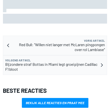
MotoGP Grand Prix van Groot-Brittannië 2026: tijden,
uitzending en meer
VORIG ARTIKEL
Red Bull: "Willen niet langer met McLaren pingpongen
over rol Lambiase"
VOLGEND ARTIKEL
Bijzondere straf Bottas in Miami legt groeipijnen Cadillac
F1 bloot
BESTE REACTIES
BEKIJK ALLE REACTIES EN PRAAT MEE