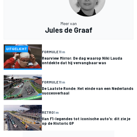
Meer van
Jules de Graaf
UITGELICHT
FORMULE 1
1 m
Rearview Mirror: De dag waarop Niki Lauda
ontdekte dat hij vervangbaar was
FORMULE 1
1 m
De Laatste Ronde: Het einde van een Nederlands
succesverhaal
RETRO
1 m
Van F1-legendes tot iconische auto's: dit zie je
op de Historic GP