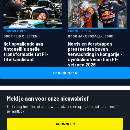
FORMULE 1
9 d
FORMULE 1
10 d
DOOR FILIP CLEEREN
DOOR JAKE BOXALL-LEGGE
Het opvallende aan
Norris en Verstappen
Antonelli's snelle
presteerden boven
transformatie tot F1-
verwachting in Hongarije -
titelkandidaat
symbolisch voor hun F1-
seizoen 2026
BEKIJK MEER
Meld je aan voor onze nieuwsbrief
Ontvang het laatste nieuws, updates en speciale acties direct in
je mailbox.
ABONNEER