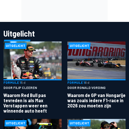
Uitgelicht
UITGELICHT
UITGELICHT
FORMULE 1
5 d
FORMULE 1
6 d
DOOR FILIP CLEEREN
DOOR RONALD VORDING
Waarom Red Bull pas
Waarom de GP van Hongarije
tevreden is als Max
was zoals iedere F1-race in
Verstappen weer een
2026 zou moeten zijn
winnende auto heeft
UITGELICHT
UITGELICHT