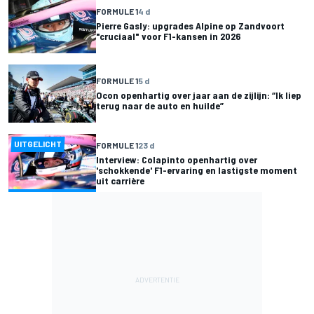
FORMULE 1
4 d
Pierre Gasly: upgrades Alpine op Zandvoort
"cruciaal" voor F1-kansen in 2026
FORMULE 1
5 d
Ocon openhartig over jaar aan de zijlijn: “Ik liep
terug naar de auto en huilde”
UITGELICHT
FORMULE 1
23 d
Interview: Colapinto openhartig over
'schokkende' F1-ervaring en lastigste moment
uit carrière