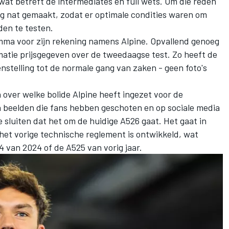
wat betreft de intermediates en full wets. Om die reden
g nat gemaakt, zodat er optimale condities waren om
en te testen.
ma voor zijn rekening namens Alpine. Opvallend genoeg
rmatie prijsgegeven over de tweedaagse test. Zo heeft de
enstelling tot de normale gang van zaken - geen foto's
n over welke bolide Alpine heeft ingezet voor de
 beelden die fans hebben geschoten en op sociale media
te sluiten dat het om de huidige A526 gaat. Het gaat in
het vorige technische reglement is ontwikkeld, wat
 van 2024 of de A525 van vorig jaar.