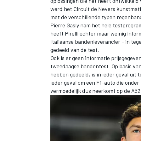
oplossingen die het heeft ontwikkeld 
werd het Circuit de Nevers kunstmati
met de verschillende typen regenband
Pierre Gasly
nam het hele testprogram
heeft Pirelli echter maar weinig info
Italiaanse bandenleverancier - in teg
gedeeld van de test.
Ook is er geen informatie prijsgegeve
tweedaagse bandentest. Op basis van
hebben gedeeld, is in ieder geval uit 
ieder geval om een F1-auto die onder 
vermoedelijk dus neerkomt op de A524