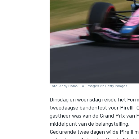
INDYCAR
Foto: Andy Hone/ LAT Images via Getty Images
Dinsdag en woensdag reisde het For
tweedaagse bandentest voor Pirelli. O
gastheer was van de Grand Prix van Fr
WEC
DTM
middelpunt van de belangstelling.
Gedurende twee dagen wilde Pirelli m