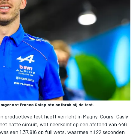
amgenoot Franco Colapinto ontbrak bij de test.
een productieve test heeft verricht in Magny-Cours. Gasly
het natte circuit, wat neerkomt op een afstand van 446
g was een 1.37.816 op full wets, waarmee hij 22 seconden