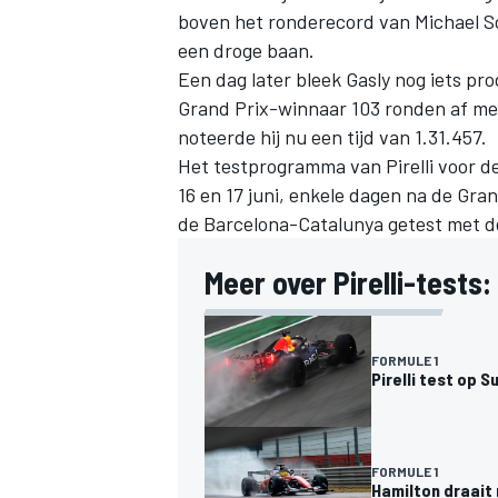
boven het ronderecord van
Michael 
een droge baan.
Een dag later bleek Gasly nog iets pr
Grand Prix-winnaar 103 ronden af met
noteerde hij nu een tijd van 1.31.457.
Het testprogramma van Pirelli voor 
16 en 17 juni, enkele dagen na de Gra
de Barcelona-Catalunya getest met de
Meer over Pirelli-tests:
FORMULE 1
Pirelli test op
FORMULE 1
Hamilton draait 