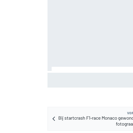
MEER RACEKLASSEN
F2-talent Rafael Camara reageert op Ha
geruchten voor 2027
VOR
Bij startcrash F1-race Monaco gewon
fotograa