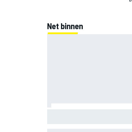
Net binnen
MotoGP Britse GP: Jorge Martin leidt Apri
in sprint, Marc Marquez worstelt