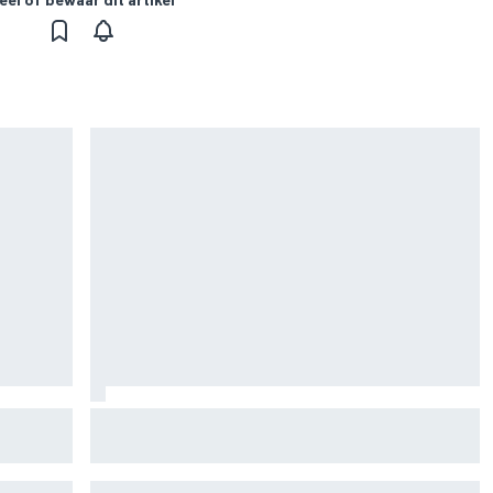
lia 1-2-3
Lewis Hamilton deelt eerste foto's van nieuwe
puppy Halo