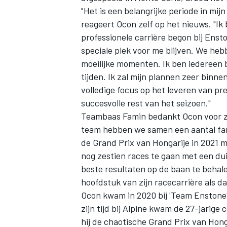
"Het is een belangrijke periode in mij
reageert Ocon zelf op het nieuws. "Ik 
professionele carrière begon bij Ensto
speciale plek voor me blijven. We h
moeilijke momenten. Ik ben iedereen
tijden. Ik zal mijn plannen zeer binn
volledige focus op het leveren van pr
succesvolle rest van het seizoen."
Teambaas Famin bedankt Ocon voor zijn 
team hebben we samen een aantal fan
de Grand Prix van Hongarije in 2021
nog zestien races te gaan met een dui
beste resultaten op de baan te behal
hoofdstuk van zijn racecarrière als d
Ocon kwam in 2020 bij 'Team Enstone' 
zijn tijd bij Alpine kwam de 27-jarig
hij de chaotische Grand Prix van Hong