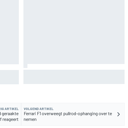
Zarco stapt drie maanden na zware blessure
as F1-
weer op de motor
IG ARTIKEL
VOLGEND ARTIKEL
d geraakte
Ferrari F1 overweegt pullrod-ophanging over te
f reageert
nemen