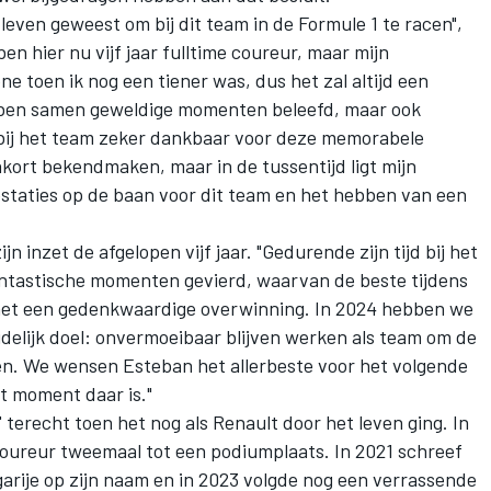
n leven geweest om bij dit team in de Formule 1 te racen",
ben hier nu vijf jaar fulltime coureur, maar mijn
ne toen ik nog een tiener was, dus het zal altijd een
ebben samen geweldige momenten beleefd, maar ook
 bij het team zeker dankbaar voor deze memorabele
enkort bekendmaken, maar in de tussentijd ligt mijn
estaties op de baan voor dit team en het hebben van een
inzet de afgelopen vijf jaar. "Gedurende zijn tijd bij het
tastische momenten gevierd, waarvan de beste tijdens
 met een gedenkwaardige overwinning. In 2024 hebben we
delijk doel: onvermoeibaar blijven werken als team om de
en. We wensen Esteban het allerbeste voor het volgende
at moment daar is."
terecht toen het nog als Renault door het leven ging. In
e coureur tweemaal tot een podiumplaats. In 2021 schreef
arije op zijn naam en in 2023 volgde nog een verrassende