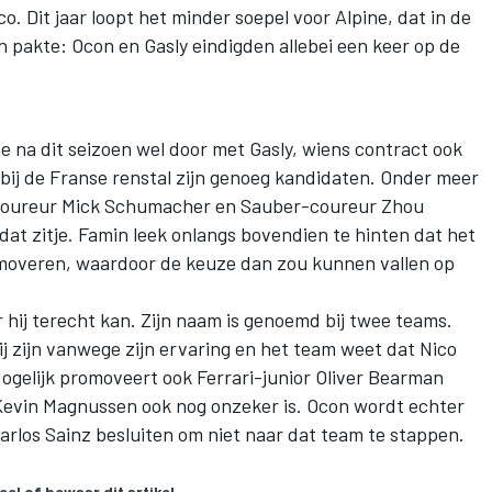
. Dit jaar loopt het minder soepel voor Alpine, dat in de
 pakte: Ocon en Gasly eindigden allebei een keer op de
ne na dit seizoen wel door met Gasly, wiens contract ook
e bij de Franse renstal zijn genoeg kandidaten. Onder meer
coureur
Mick Schumacher
en Sauber-coureur Zhou
at zitje. Famin leek onlangs bovendien te hinten dat het
moveren, waardoor de keuze dan zou kunnen vallen op
 hij terecht kan. Zijn naam is genoemd bij twee teams.
ij zijn vanwege zijn ervaring en het team weet dat
Nico
Mogelijk promoveert ook Ferrari-junior
Oliver Bearman
Kevin Magnussen
ook nog onzeker is. Ocon wordt echter
arlos Sainz
besluiten om niet naar dat team te stappen.
eel of bewaar dit artikel