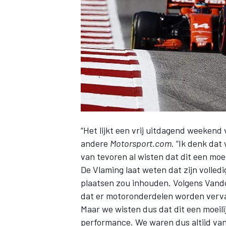
INDYCAR
“Het lijkt een vrij uitdagend weekend
andere
Motorsport.com
. “Ik denk da
van tevoren al wisten dat dit een moe
De Vlaming laat weten dat zijn volled
plaatsen zou inhouden. Volgens Vandoo
WEC
DTM
dat er motoronderdelen worden vervan
Maar we wisten dus dat dit een moeil
performance. We waren dus altijd van