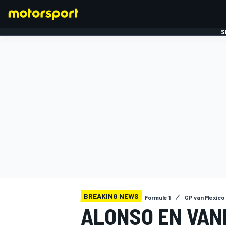
S
FORMULE 1
BREAKING NEWS
Formule 1
GP van Mexico
ALONSO EN VA