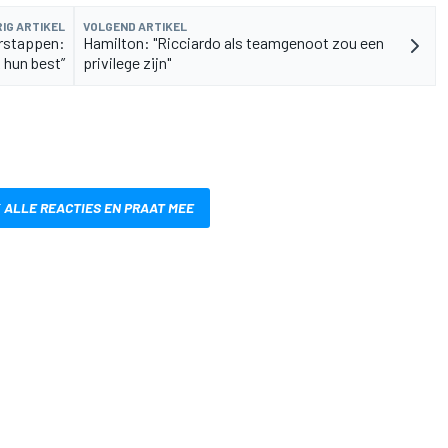
IG ARTIKEL
VOLGEND ARTIKEL
erstappen:
Hamilton: "Ricciardo als teamgenoot zou een
 hun best”
privilege zijn"
 ALLE REACTIES EN PRAAT MEE