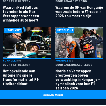
DOOR FILIP CLEEREN
DOOR RONALD VORDING
Waarom Red Bull pas
Waarom de GP van Hongarije
tevreden is als Max
was zoals iedere F1-race in
Verstappen weer een
2026 zou moeten zijn
winnende auto heeft
UITGELICHT
UITGELICHT
FORMULE 1
8 d
FORMULE 1
9 d
DOOR FILIP CLEEREN
DOOR JAKE BOXALL-LEGGE
Het opvallende aan
Norris en Verstappen
Antonelli's snelle
presteerden boven
transformatie tot F1-
verwachting in Hongarije -
titelkandidaat
symbolisch voor hun F1-
seizoen 2026
BEKIJK MEER