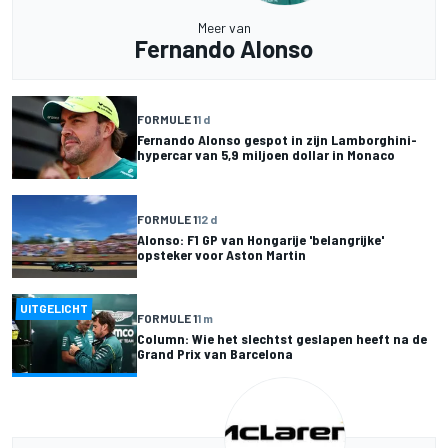
Meer van
Fernando Alonso
FORMULE 1
1 d
Fernando Alonso gespot in zijn Lamborghini-
hypercar van 5,9 miljoen dollar in Monaco
FORMULE 1
12 d
Alonso: F1 GP van Hongarije 'belangrijke'
opsteker voor Aston Martin
UITGELICHT
FORMULE 1
1 m
Column: Wie het slechtst geslapen heeft na de
Grand Prix van Barcelona