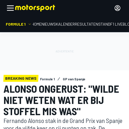
FORMULE 1
HOME
NIEUWS
KALENDER
RESULTATEN
STAND
F1 LIVEBL
BREAKING NEWS
Formule 1
GP van Spanje
ALONSO ONGERUST: "WILDE
NIET WETEN WAT ER BIJ
STOFFEL MIS WAS"
Fernando Alonso stak in de Grand Prix van Spanje
voor de vijfde keer op rij punten op zak. De