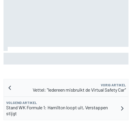
Marc Marquez over titelkansen: “Nog een MotoGP-titel
verandert mijn leven niet”
VORIG ARTIKEL
Vettel: "Iedereen misbruikt de Virtual Safety Car"
VOLGEND ARTIKEL
Stand WK Formule 1: Hamilton loopt uit, Verstappen
stijgt