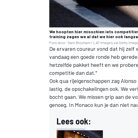
We hoopten hier misschien iets competitiev
training zagen we al dat we hier ook langza
Foto door: Sam Bloxham / LAT Images via Getty Imag
De ervaren coureur vond dat hij zelf 
vandaag een goede ronde heb gereden 
hetzelfde pakket heeft en we proberen
competitie dan dat."
Ook qua rijeigenschappen zag Alonso 
lastig, de opschakelingen ook. We ve
bocht gaan. We missen grip aan de vo
genoeg. In Monaco kun je dan niet na
Lees ook: