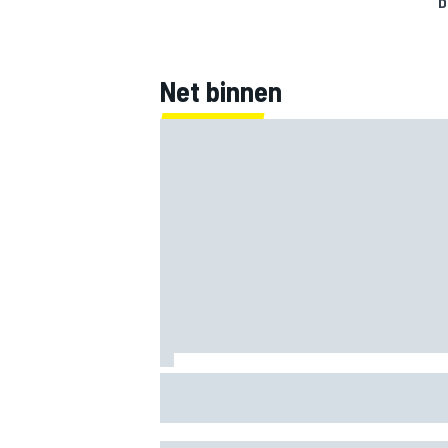
D
Net binnen
Clark, Senna, Antonelli – zo ontwikkelde
leeftijdsrecord voor de grand chelem