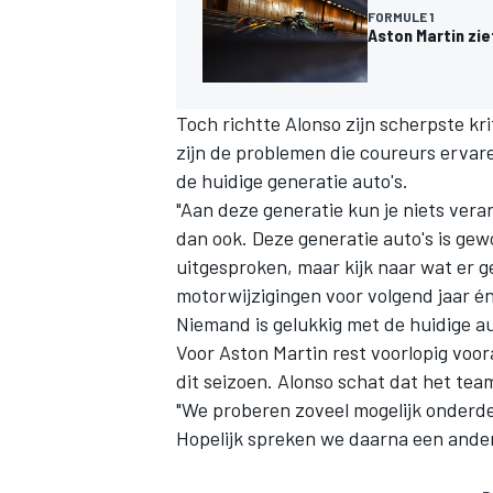
FORMULE 1
Aston Martin ziet
Toch richtte Alonso zijn scherpste k
zijn de problemen die coureurs ervar
de huidige generatie auto's.
MEER RACEKLASSEN
"Aan deze generatie kun je niets veran
dan ook. Deze generatie auto's is gew
uitgesproken, maar kijk naar wat er g
motorwijzigingen voor volgend jaar én 
Niemand is gelukkig met de huidige au
Voor Aston Martin rest voorlopig voor
dit seizoen. Alonso schat dat het te
"We proberen zoveel mogelijk onderd
Hopelijk spreken we daarna een ander