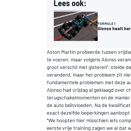
Lees ook:
FORMULE 1
Alonso haalt har
Aston Martin probeerde tussen vrijda
te voeren, maar volgens Alonso veran
groot verschil met gisteren", stelde d
veranderd, maar het probleem zit niet 
fundamentele problemen met deze au
Alonso had vrijdag al geklaagd over c
terugschakelmomenten en de manier w
de auto beïnvloeden. Na de kwalificat
exact dezelfde beperkingen aanloopt a
"We hoopten hier misschien iets compe
eerste vrije training zagen we al dat 