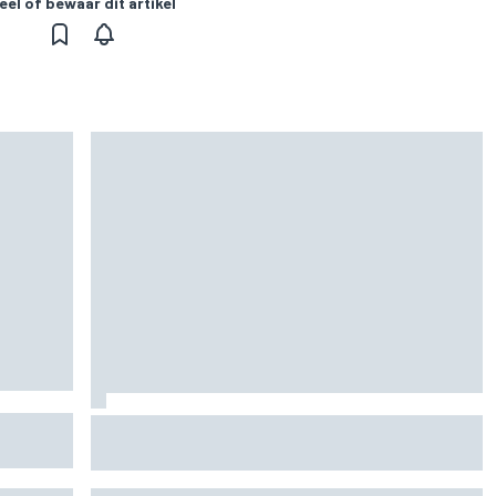
eel of bewaar dit artikel
 het
MotoGP Britse GP: teruggekeerde Marco
Bezzecchi snelste op vrijdag, Aprilia domineert