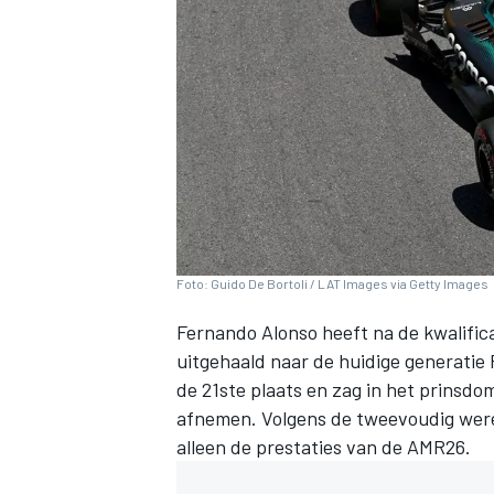
INDYCAR
Foto: Guido De Bortoli / LAT Images via Getty Images
Fernando Alonso heeft na de kwalific
uitgehaald naar de huidige generatie
de 21ste plaats en zag in het prinsd
afnemen. Volgens de tweevoudig wer
WEC
DTM
alleen de prestaties van de AMR26.