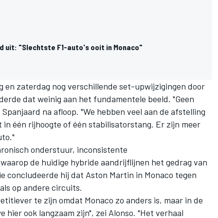
d uit: "Slechtste F1-auto's ooit in Monaco"
g en zaterdag nog verschillende set-upwijzigingen door
derde dat weinig aan het fundamentele beeld. "Geen
e Spanjaard na afloop. "We hebben veel aan de afstelling
in één rijhoogte of één stabilisatorstang. Er zijn meer
to."
hronisch onderstuur, inconsistente
aarop de huidige hybride aandrijflijnen het gedrag van
ie concludeerde hij dat Aston Martin in Monaco tegen
ls op andere circuits.
titiever te zijn omdat Monaco zo anders is, maar in de
we hier ook langzaam zijn", zei Alonso. "Het verhaal