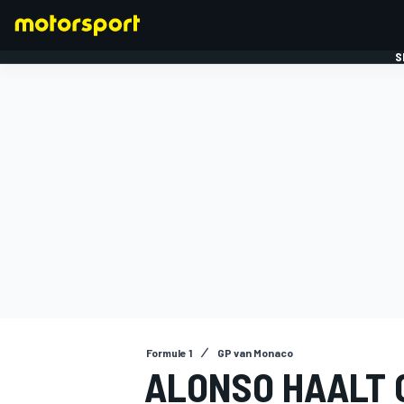
S
FORMULE 1
Formule 1
GP van Monaco
ALONSO HAALT 