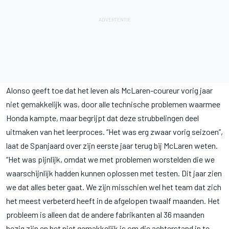
Alonso geeft toe dat het leven als McLaren-coureur vorig jaar
niet gemakkelijk was, door alle technische problemen waarmee
Honda kampte, maar begrijpt dat deze strubbelingen deel
uitmaken van het leerproces. “Het was erg zwaar vorig seizoen”,
laat de Spanjaard over zijn eerste jaar terug bij McLaren weten.
“Het was pijnlijk, omdat we met problemen worstelden die we
waarschijnlijk hadden kunnen oplossen met testen. Dit jaar zien
we dat alles beter gaat. We zijn misschien wel het team dat zich
het meest verbeterd heeft in de afgelopen twaalf maanden. Het
probleem is alleen dat de andere fabrikanten al 36 maanden
bezig zijn en het niet gemakkelijk is om die achterstand in te