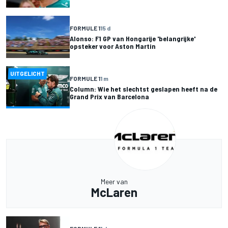
FORMULE 1
15 d
Alonso: F1 GP van Hongarije 'belangrijke'
opsteker voor Aston Martin
UITGELICHT
FORMULE 1
1 m
Column: Wie het slechtst geslapen heeft na de
Grand Prix van Barcelona
Meer van
McLaren