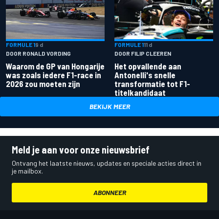
FORMULE 1
9 d
FORMULE 1
11 d
DOOR RONALD VORDING
DOOR FILIP CLEEREN
Waarom de GP van Hongarije
Het opvallende aan
was zoals iedere F1-race in
Antonelli's snelle
2026 zou moeten zijn
transformatie tot F1-
titelkandidaat
BEKIJK MEER
Meld je aan voor onze nieuwsbrief
Ontvang het laatste nieuws, updates en speciale acties direct in
je mailbox.
ABONNEER