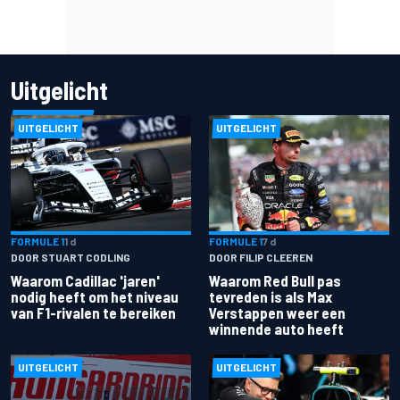
Uitgelicht
UITGELICHT
UITGELICHT
FORMULE 1
1 d
FORMULE 1
7 d
DOOR STUART CODLING
DOOR FILIP CLEEREN
Waarom Cadillac 'jaren'
Waarom Red Bull pas
nodig heeft om het niveau
tevreden is als Max
van F1-rivalen te bereiken
Verstappen weer een
winnende auto heeft
UITGELICHT
UITGELICHT