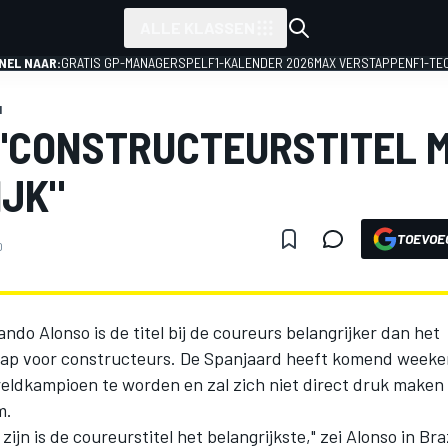
ALLE KLASSEN
NEL NAAR:
GRATIS GP-MANAGERSPEL
F1-KALENDER 2026
MAX VERSTAPPEN
F1-TE
1
"CONSTRUCTEURSTITEL 
JK"
TOEVOE
0
ndo Alonso is de titel bij de coureurs belangrijker dan het
ap voor constructeurs. De Spanjaard heeft komend weeke
eldkampioen te worden en zal zich niet direct druk maken 
m.
 zijn is de coureurstitel het belangrijkste," zei Alonso in Braz