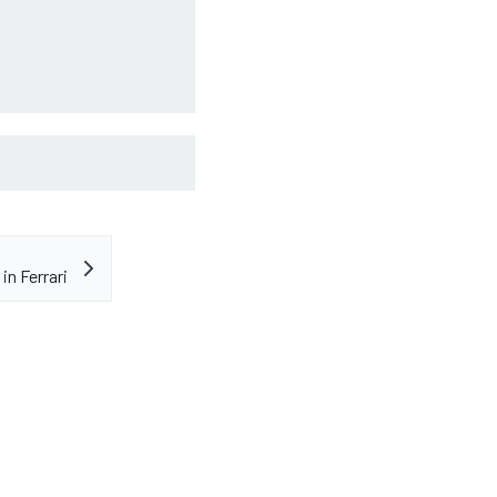
 over toekomst na
eruchten
in Ferrari