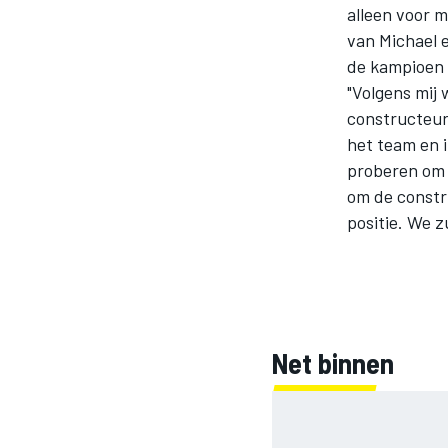
alleen voor m
van Michael e
de kampioen h
"Volgens mij
constructeurs
het team en 
proberen om 
om de constru
MOTOGP
positie. We zu
Net binnen