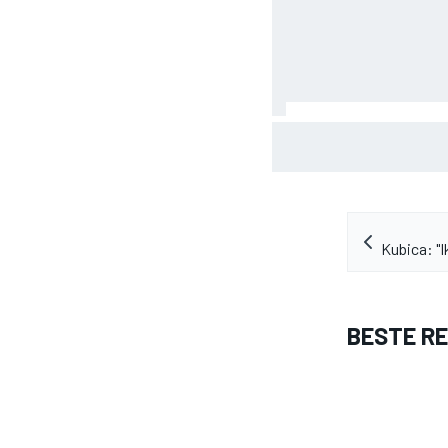
Marc Marquez: “Ik ben l
Silverstone mijn kracht
Kubica: "I
BESTE R