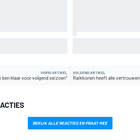
angzamer” in bochten die op
Jack Miller nadert beslissing
 waren
MotoGP amid Yamaha WSBK-g
VORIG ARTIKEL
VOLGEND ARTIKEL
k ben klaar voor volgend seizoen"
Raikkonen heeft alle vertrouwen 
EACTIES
BEKIJK ALLE REACTIES EN PRAAT MEE