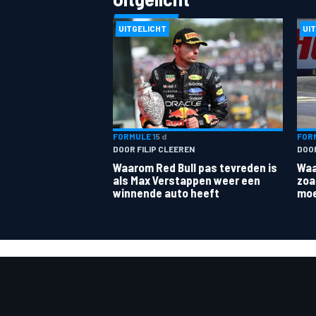
UITGELICHT
UI
MEER RACEKLASSEN
FORMULE 1
5 d
FORM
DOOR FILIP CLEEREN
DOO
Waarom Red Bull pas tevreden is
Waa
als Max Verstappen weer een
zoa
winnende auto heeft
moe