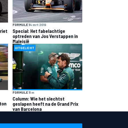
FORMULE 1
4 mrt 2019
riet
Special: Het fabelachtige
optreden van Jos Verstappen in
Maleisië
UITGELICHT
FORMULE 1
1 m
Column: Wie het slechtst
ston
geslapen heeft na de Grand Prix
van Barcelona