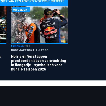
ENIET VAN EEN ADVERTENTIEVRIJE WEBSITE
UITGELICHT
FORMULE 1
10 d
DOOR JAKE BOXALL-LEGGE
s
Norris en Verstappen
presteerden boven verwachting
in Hongarije - symbolisch voor
hun F1-seizoen 2026