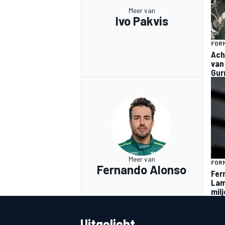
Meer van
Ivo Pakvis
FORM
Ach
van
Gur
Meer van
FORM
Fernando Alonso
Fer
Lam
mil
Uitgelicht