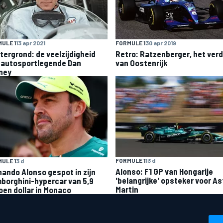
ULE 1
13 apr 2021
FORMULE 1
30 apr 2019
tergrond: de veelzijdigheid
Retro: Ratzenberger, het verd
 autosportlegende Dan
van Oostenrijk
ney
FORMULE 1
13 d
ULE 1
3 d
Alonso: F1 GP van Hongarije
nando Alonso gespot in zijn
'belangrijke' opsteker voor A
borghini-hypercar van 5,9
Martin
joen dollar in Monaco