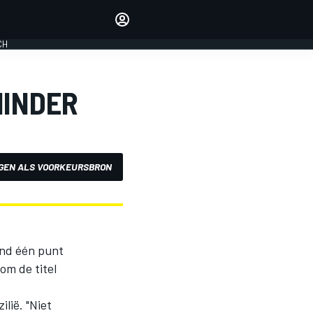
Laat je horen met de
reactiemodule
CH
LOGIN
EDITIE
MINDER
NEDERLAND
GEN ALS VOORKEURSBRON
nd één punt
om de titel
ilië. "Niet