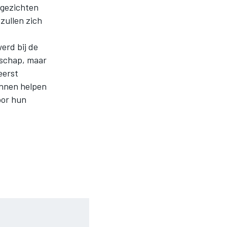
 gezichten
zullen zich
erd bij de
enschap, maar
eerst
unnen helpen
oor hun