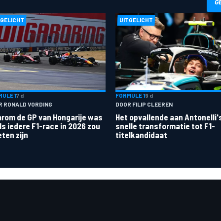
G
TGELICHT
UITGELICHT
ULE 1
7 d
FORMULE 1
9 d
R RONALD VORDING
DOOR FILIP CLEEREN
rom de GP van Hongarije was
Het opvallende aan Antonelli'
ls iedere F1-race in 2026 zou
snelle transformatie tot F1-
ten zijn
titelkandidaat