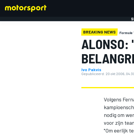
S
BREAKING NEWS
Formule 
ALONSO: 
BELANGRI
Ivo Pakvis
FORMULE 1
Gepubliceerd:
20 okt 2006, 04:3
Volgens Ferna
kampioensch
nodig om wer
voor zijn tea
"Om eerlijk te