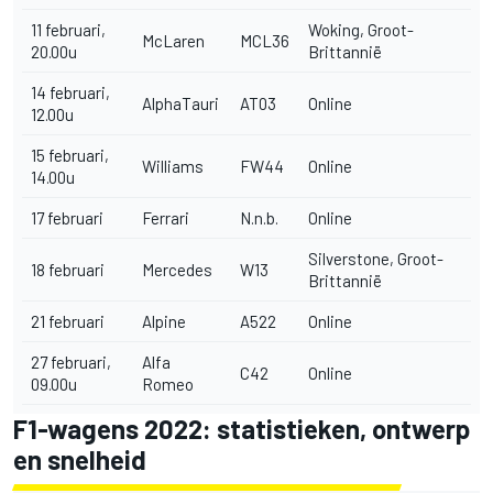
11 februari,
Woking, Groot-
McLaren
MCL36
20.00u
Brittannië
14 februari,
AlphaTauri
AT03
Online
12.00u
15 februari,
Williams
FW44
Online
14.00u
17 februari
Ferrari
N.n.b.
Online
Silverstone, Groot-
18 februari
Mercedes
W13
Brittannië
21 februari
Alpine
A522
Online
27 februari,
Alfa
C42
Online
09.00u
Romeo
F1-wagens 2022: statistieken, ontwerp
en snelheid