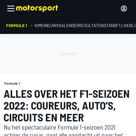
FORMULE 1
HOME
NIEUWS
KALENDER
RESULTATEN
STAND
F1 LIVEBL
Formule 1
ALLES OVER HET F1-SEIZOEN
2022: COUREURS, AUTO’S,
CIRCUITS EN MEER
Nu het spectaculaire Formule 1-seizoen 2021
achter de rug is, gaat alle aandacht uit naar het