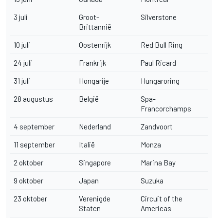
3 juli
Groot-
Silverstone
Brittannië
10 juli
Oostenrijk
Red Bull Ring
24 juli
Frankrijk
Paul Ricard
31 juli
Hongarije
Hungaroring
28 augustus
België
Spa-
Francorchamps
4 september
Nederland
Zandvoort
11 september
Italië
Monza
2 oktober
Singapore
Marina Bay
9 oktober
Japan
Suzuka
23 oktober
Verenigde
Circuit of the
Staten
Americas