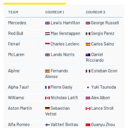
TEAM
COUREUR 1
COUREUR 2
Mercedes
Lewis Hamilton
George Russell
Red Bull
Max Verstappen
Sergio Perez
Ferrari
Charles Leclerc
Carlos Sainz
McLaren
Lando Norris
Daniel
Ricciardo
Alpine
Fernando
Esteban Ocon
Alonso
Alpha Tauri
Pierre Gasly
Yuki Tsunoda
Williams
Nicholas Latifi
Alex Albon
Aston Martin
Sebastian
Lance Stroll
Vettel
Alfa Romeo
Valtteri Bottas
Guanyu Zhou