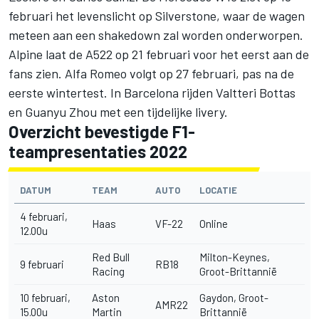
februari het levenslicht op Silverstone, waar de wagen
meteen aan een shakedown zal worden onderworpen.
Alpine laat de A522 op 21 februari voor het eerst aan de
fans zien. Alfa Romeo volgt op 27 februari, pas na de
eerste wintertest. In Barcelona rijden Valtteri Bottas
en Guanyu Zhou met een tijdelijke livery.
Overzicht bevestigde F1-
teampresentaties 2022
DATUM
TEAM
AUTO
LOCATIE
4 februari,
Haas
VF-22
Online
12.00u
Red Bull
Milton-Keynes,
9 februari
RB18
Racing
Groot-Brittannië
10 februari,
Aston
Gaydon, Groot-
AMR22
15.00u
Martin
Brittannië