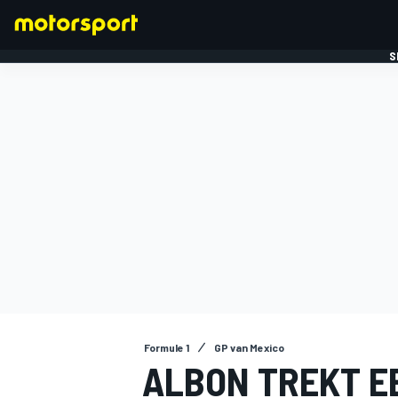
S
FORMULE 1
Formule 1
GP van Mexico
ALBON TREKT E