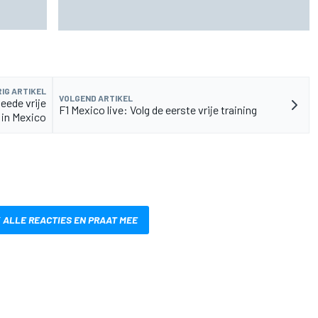
Martin
Marco Bezzecchi spreekt van 'rampzalige'
blessuretijd na ronderecord op Silverstone
IG ARTIKEL
VOLGEND ARTIKEL
eede vrije
F1 Mexico live: Volg de eerste vrije training
1 in Mexico
 ALLE REACTIES EN PRAAT MEE