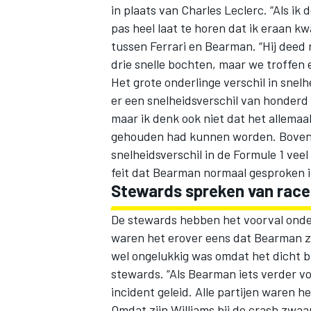
in plaats van
Charles Leclerc
. “Als ik
pas heel laat te horen dat ik eraan k
tussen Ferrari en Bearman. “Hij deed 
drie snelle bochten, maar we troffen e
Het grote onderlinge verschil in snelh
er een snelheidsverschil van honderd 
maar ik denk ook niet dat het allemaa
gehouden had kunnen worden. Bovendien
snelheidsverschil in de Formule 1 veel
feit dat Bearman normaal gesproken in 
Stewards spreken van race
De stewards hebben het voorval onder
waren het erover eens dat Bearman zi
wel ongelukkig was omdat het dicht bij
stewards. “Als Bearman iets verder vo
incident geleid. Alle partijen waren h
Omdat zijn Williams bij de crash zwaa