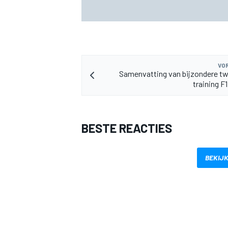
MotoGP GP van Groot-Brittannië: Jorge 
voert volledige Aprilia-voorste rij aan in
kwalificatie
VOR
Samenvatting van bijzondere tw
training F
BESTE REACTIES
BEKIJK