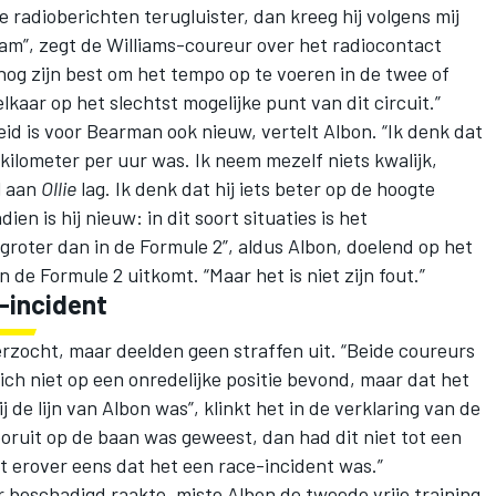
 de radioberichten terugluister, dan kreeg hij volgens mij
wam”, zegt de Williams-coureur over het radiocontact
nog zijn best om het tempo op te voeren in de twee of
lkaar op het slechtst mogelijke punt van dit circuit.”
eid is voor Bearman ook nieuw, vertelt Albon. “Ik denk dat
kilometer per uur was. Ik neem mezelf niets kwalijk,
l aan
Ollie
lag. Ik denk dat hij iets beter op de hoogte
 is hij nieuw: in dit soort situaties is het
 groter dan in de Formule 2”, aldus Albon, doelend op het
de Formule 2 uitkomt. “Maar het is niet zijn fout.”
-incident
zocht, maar deelden geen straffen uit. “Beide coureurs
ch niet op een onredelijke positie bevond, maar dat het
 de lijn van Albon was”, klinkt het in de verklaring van de
oruit op de baan was geweest, dan had dit niet tot een
et erover eens dat het een race-incident was.”
r beschadigd raakte, miste Albon de tweede vrije training