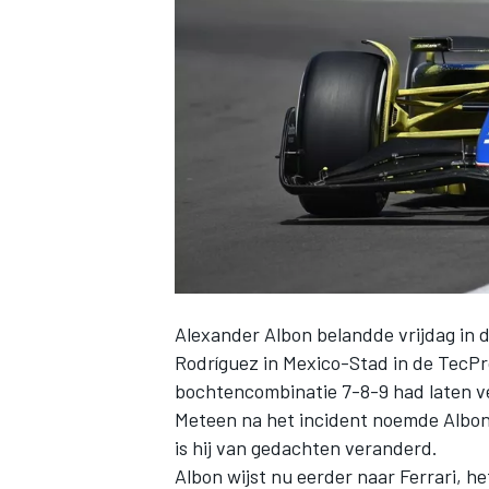
INDYCAR
Alexander Albon
belandde vrijdag in 
Rodríguez in Mexico-Stad in de TecPro-
bochtencombinatie 7-8-9 had laten v
WEC
DTM
Meteen na het incident noemde Albon 
is hij van gedachten veranderd.
Albon wijst nu eerder naar Ferrari, h